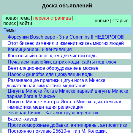
Доска объявлений
новая тема
|
первая страница
|
новые
|
старые
поиск
|
войти
Темы
Форсунки Bosch евро - 3 на Cummins !! НЕДОРОГО!!!
Этот бизнес изменил и изменит жизнь многих людей
Кондиционеры и вентиляция
Консольный насос к, км для чистой воды
Печатаем наклейки, штрих-коды, сайты под ключ
Вентиляционное оборудование в москве
Насосы grundfos для циркуляции воды
Развивающие практики цигун йога в Минске
дыхательная гимнастика медитация
Цигун в Минске Йога в Минске парный цигун в Минске
парная йога в Минске
Цигун в Минске мантра Йога в Минске дыхательная
гимнастика медитация релаксация
Зеленая Линия - Каталог грузоперевозок.
Бассет-хаунд
Противоморозные добавки, антипирены, антисептики
Постоянно покупаю 25610-н, тип М, Колодки,