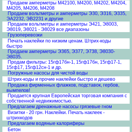
Продаем амперметры М42100, М4200, М4202, М4204,
М4205, М4206, М4208
Продаем вольтметры и амперметры Э30, Э316, Э335,
ЭА2232, ЭВ2231 и другие
Продаем вольтметры и амперметры Э421, Э8003,
Э8019, Э8021 - Э8029 все диапазоны
Грузоперевозки
Печать наклейки по низким ценам. Штрих-коды
быстро
Продаем амперметры Э365, Э377, Э738, Э8030-
Э8035.
Продам фильтры: 15гф17бн-1, 15гф17бн, 15гф17-1,
15гф17, 15гф12сн-1 и др.
Погружные насосы для чистой воды
Штрих-коды и прочие наклейки быстро и дешево
Продажа фирменных флажков, подставок, гербов,
вымпелов!
Продается крупная Европейская торговая компания с
собственной недвижимостью.
Предлагаем дренажные насосы грязевые гном
Визитки - 20 грн. Наклейки. Печать наклеек -
штрихкодов
Предлагаем водяные калориферы
Бетон