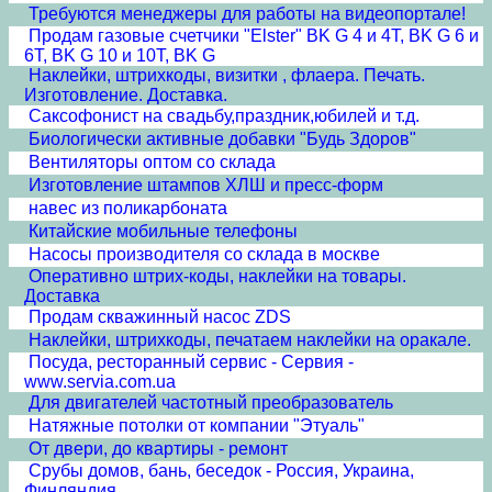
Требуются менеджеры для работы на видеопортале!
Продам газовые счетчики "Elster" BK G 4 и 4T, BK G 6 и
6T, BK G 10 и 10T, BK G
Наклейки, штрихкоды, визитки , флаера. Печать.
Изготовление. Доставка.
Cаксофонист на свадьбу,праздник,юбилей и т.д.
Биологически активные добавки "Будь Здоров"
Вентиляторы оптом со склада
Изготовление штампов ХЛШ и пресс-форм
навес из поликарбоната
Китайские мобильные телефоны
Насосы производителя со склада в москве
Оперативно штрих-коды, наклейки на товары.
Доставка
Продам скважинный насос ZDS
Наклейки, штрихкоды, печатаем наклейки на оракале.
Посуда, ресторанный сервис - Сервия -
www.servia.com.ua
Для двигателей частотный преобразователь
Натяжные потолки от компании "Этуаль"
От двери, до квартиры - ремонт
Срубы домов, бань, беседок - Россия, Украина,
Финляндия...