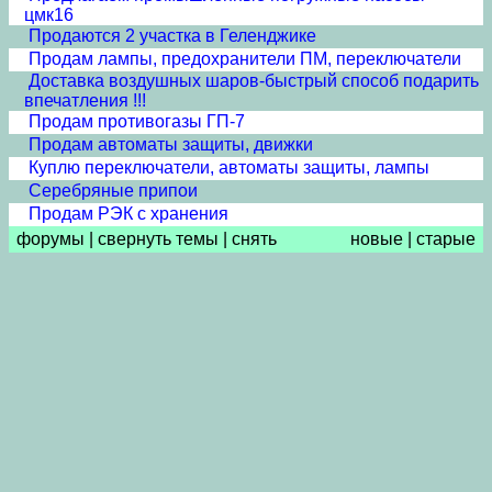
цмк16
Продаются 2 участка в Геленджике
Продам лампы, предохранители ПМ, переключатели
Доставка воздушных шаров-быстрый способ подарить
впечатления !!!
Продам противогазы ГП-7
Продам автоматы защиты, движки
Куплю переключатели, автоматы защиты, лампы
Серебряные припои
Продам РЭК с хранения
форумы
|
свернуть темы
|
снять
новые
|
старые