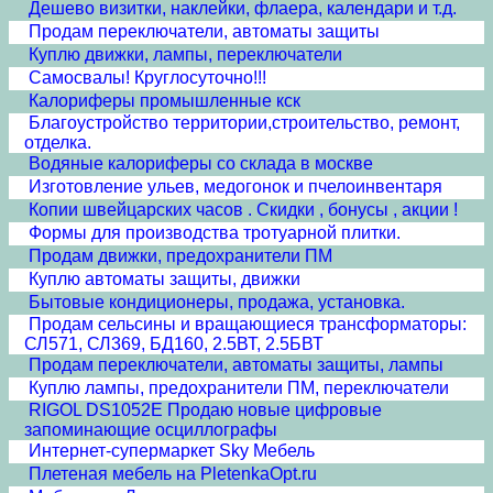
Дешево визитки, наклейки, флаера, календари и т.д.
Продам переключатели, автоматы защиты
Куплю движки, лампы, переключатели
Самосвалы! Круглосуточно!!!
Калориферы промышленные кск
Благоустройство территории,строительство, ремонт,
отделка.
Водяные калориферы со склада в москве
Изготовление ульев, медогонок и пчелоинвентаря
Копии швейцарских часов . Скидки , бонусы , акции !
Формы для производства тротуарной плитки.
Продам движки, предохранители ПМ
Куплю автоматы защиты, движки
Бытовые кондиционеры, продажа, установка.
Продам сельсины и врaщающиеся трансформаторы:
СЛ571, СЛ369, БД160, 2.5ВТ, 2.5БВТ
Продам переключатели, автоматы защиты, лампы
Куплю лампы, предохранители ПМ, переключатели
RIGOL DS1052E Продаю новые цифровые
запоминающие осциллографы
Интернет-супермаркет Sky Мебель
Плетеная мебель на PletenkaOpt.ru