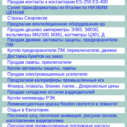
Продам контакты к контакторам ES-250 ES-400
Сухие трансформаторы из Италии по НИЗКИМ
ЦЕНАМ!
Стразы Сваровски
Предлагаю вентиляционное оборудование вр
Продаю дешево амперметры Э365, Э8030,
вольтметры М42300, М381, ваттметры Ц301, Д
Продам движки, автоматы защиты, предохранители
ПМ
Куплю предохранители ПМ, переключатели, движки
Доставка букетов на заказ
Продам лампы, преключатели
Куплю автоматы защиты, лампы
Продам электромашинные уселители:
Предлагаем калориферы промышленные кск
Флаера, плакаты, бланки, папки... Докризисные цены
Продаю складские остатки радиодеталей
Куплю неликвиды РЭК
Люминесцентная краска Noxton светится в темноте!
Отдых в Евпатории.
Песочное шоу, песочная анимация, рисунок песком,
изготовление видеоролика
Предлагаем промышленные погружные насосы