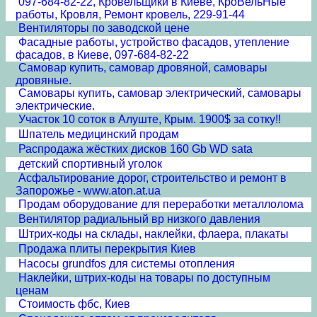
097-684-82-22, Кровельщики в Киеве, КроВельНые
работы, Кровля, Ремонт кровель, 229-91-44
Вентиляторы по заводской цене
Фасадные работы, устройство фасадов, утепление
фасадов, в Киеве, 097-684-82-22
Самовар купить, самовар дровяной, самовары
дровяные.
Самовары купить, самовар электрический, самовары
электрические.
Участок 10 соток в Алуште, Крым. 1900$ за сотку!!
Шпатель медицинский продам
Распродажа жёстких дисков 160 Gb WD sata
детский спортивный уголок
Асфальтирование дорог, строительство и ремонт в
Запорожье - www.aton.at.ua
Продам оборудование для переработки металлолома
Вентилятор радиальный вр низкого давления
Штрих-коды на склады, наклейки, флаера, плакаты
Продажа плиты перекрытия Киев
Насосы grundfos для системы отопления
Наклейки, штрих-коды на товары по доступным
ценам
Стоимость фбс, Киев