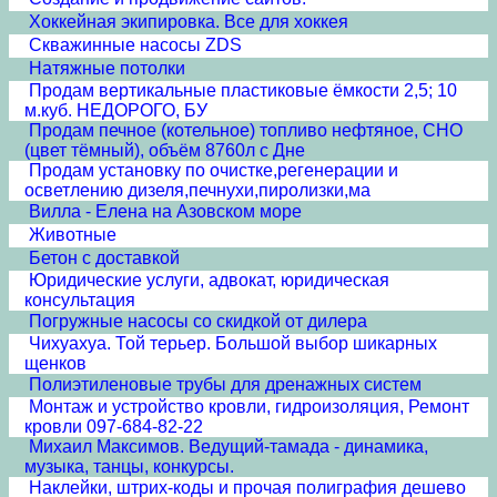
Хоккейная экипировка. Все для хоккея
Скважинные насосы ZDS
Натяжные потолки
Продам вертикальные пластиковые ёмкости 2,5; 10
м.куб. НЕДОРОГО, БУ
Продам печное (котельное) топливо нефтяное, СНО
(цвет тёмный), объём 8760л с Дне
Продам установку по очистке,регенерации и
осветлению дизеля,печнухи,пиролизки,ма
Вилла - Елена на Азовском море
Животные
Бетон с доставкой
Юридические услуги, адвокат, юридическая
консультация
Погружные насосы со скидкой от дилера
Чихуахуа. Той терьер. Большой выбор шикарных
щенков
Полиэтиленовые трубы для дренажных систем
Монтаж и устройство кровли, гидроизоляция, Ремонт
кровли 097-684-82-22
Михаил Максимов. Ведущий-тамада - динамика,
музыка, танцы, конкурсы.
Наклейки, штрих-коды и прочая полиграфия дешево