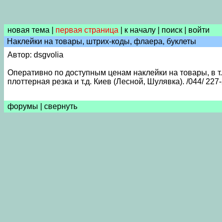
новая тема
|
первая страница
|
к началу
|
поиск
|
войти
Наклейки на товары, штрих-коды, флаера, буклеты
Автор: dsgvolia
Оперативно по доступным ценам наклейки на товары, в т.
плоттерная резка и т.д. Киев (Лесной, Шулявка). /044/ 227
форумы
|
свернуть