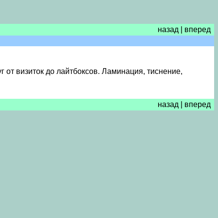
назад
|
вперед
г от визиток до лайтбоксов. Ламинация, тиснение,
назад
|
вперед