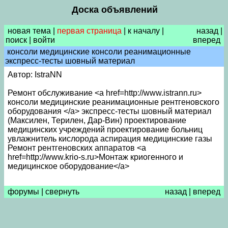
Доска объявлений
новая тема
|
первая страница
|
к началу
|
назад
|
поиск
|
войти
вперед
консоли медицинские консоли реанимационные
экспресс-тесты шовный материал
Автор: IstraNN
Ремонт обслуживание <a href=http://www.istrann.ru>
консоли медицинские реанимационные рентгеновского
оборудования </a> экспресс-тесты шовный материал
(Максилен, Терилен, Дар-Вин) проектирование
медицинских учреждений проектирование больниц
увлажнитель кислорода аспирация медицинские газы
Ремонт рентгеновских аппаратов <a
href=http://www.krio-s.ru>Монтаж криогенного и
медицинское оборудование</a>
форумы
|
свернуть
назад
|
вперед