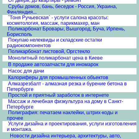
От двери, до квартиры - ремонт
Срубы домов, бань, беседок - Россия, Украина,
Финляндия...
`Тоня Ручьевская` - услуги салона красоты:
косметология, массаж, парикмахер, ман
Поликарбонат Бровары, Вышгород, Буча, Ирпень,
Борисполь
Покупаю нелеквиды и складские остатки
радиокомпонентов
Поликарбонат листовой, Оргстекло
Монолитный поликарбонат цена в Киеве
В продаже автозапчасти для иномарок
Насос для дачи
Калориферы для промышленных объектов
Алмазрезбалт - алмазная резка и бурение бетона в
Петербурге
Простой и приятный заработок в интернете
Массаж и лечебная физкультура на дому в Санкт-
Петербурге
Полиграфия: печатаем наклейки, штрих-коды и
прочее
Услуги дизайна и проектирования, услуги изготовления
и монтажа.
Новости дизайна интерьера, архитектуры, авто,