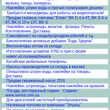
музыка, танцы, конкурсы.
Наклейки, штрих-коды и прочая полиграфия дешево
Требуются менеджеры для работы на видеопортале!
Продам газовые счетчики "Elster" BK G 4 и 4T, BK G 6 и
6T, BK G 10 и 10T, BK G
Наклейки, штрихкоды, визитки , флаера. Печать.
Изготовление. Доставка.
Cаксофонист на свадьбу,праздник,юбилей и т.д.
Биологически активные добавки "Будь Здоров"
Вентиляторы оптом со склада
Изготовление штампов ХЛШ и пресс-форм
навес из поликарбоната
Китайские мобильные телефоны
Насосы производителя со склада в москве
Оперативно штрих-коды, наклейки на товары.
Доставка
Продам скважинный насос ZDS
Наклейки, штрихкоды, печатаем наклейки на оракале.
Посуда, ресторанный сервис - Сервия -
www.servia.com.ua
Для двигателей частотный преобразователь
Натяжные потолки от компании "Этуаль"