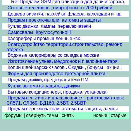
Re: Продаём GSM сигнализацию для дачи и гаража .
Сотовые телефоны, смартфоны от 2000 рублей
Дешево визитки, наклейки, флаера, календари и т.д.
Продам переключатели, автоматы защиты
Куплю движки, лампы, переключатели
Самосвалы! Круглосуточно!!!
Калориферы промышленные кск
Благоустройство территории,строительство, ремонт,
отделка.
Водяные калориферы со склада в москве
Изготовление ульев, медогонок и пчелоинвентаря
Копии швейцарских часов . Скидки , бонусы , акции !
Формы для производства тротуарной плитки.
Продам движки, предохранители ПМ
Куплю автоматы защиты, движки
Бытовые кондиционеры, продажа, установка.
Продам сельсины и врaщающиеся трансформаторы:
СЛ571, СЛ369, БД160, 2.5ВТ, 2.5БВТ
Продам переключатели, автоматы защиты, лампы
форумы
|
свернуть темы
|
снять
новые
|
старые