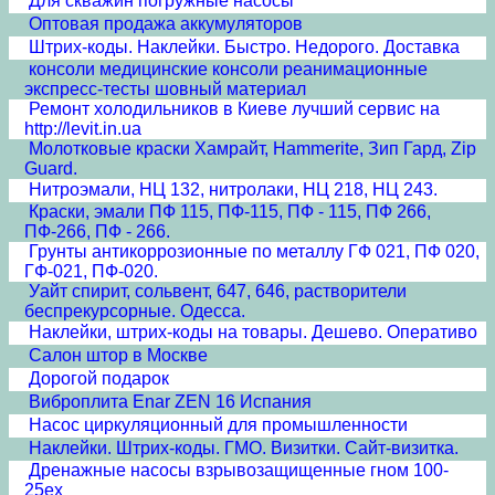
Для скважин погружные насосы
Оптовая продажа аккумуляторов
Штрих-коды. Наклейки. Быстро. Недорого. Доставка
консоли медицинские консоли реанимационные
экспресс-тесты шовный материал
Ремонт холодильников в Киеве лучший сервис на
http://levit.in.ua
Молотковые краски Хамрайт, Hammerite, Зип Гард, Zip
Guard.
Нитроэмали, НЦ 132, нитролаки, НЦ 218, НЦ 243.
Краски, эмали ПФ 115, ПФ-115, ПФ - 115, ПФ 266,
ПФ-266, ПФ - 266.
Грунты антикоррозионные по металлу ГФ 021, ПФ 020,
ГФ-021, ПФ-020.
Уайт спирит, сольвент, 647, 646, растворители
беспрекурсорные. Одесса.
Наклейки, штрих-коды на товары. Дешево. Оперативо
Салон штор в Москве
Дорогой подарок
Виброплита Enar ZEN 16 Испания
Насос циркуляционный для промышленности
Наклейки. Штрих-коды. ГМО. Визитки. Сайт-визитка.
Дренажные насосы взрывозащищенные гном 100-
25ex