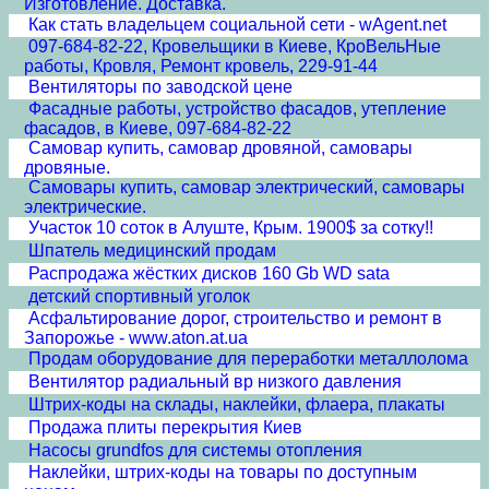
Изготовление. Доставка.
Как стать владельцем социальной сети - wAgent.net
097-684-82-22, Кровельщики в Киеве, КроВельНые
работы, Кровля, Ремонт кровель, 229-91-44
Вентиляторы по заводской цене
Фасадные работы, устройство фасадов, утепление
фасадов, в Киеве, 097-684-82-22
Самовар купить, самовар дровяной, самовары
дровяные.
Самовары купить, самовар электрический, самовары
электрические.
Участок 10 соток в Алуште, Крым. 1900$ за сотку!!
Шпатель медицинский продам
Распродажа жёстких дисков 160 Gb WD sata
детский спортивный уголок
Асфальтирование дорог, строительство и ремонт в
Запорожье - www.aton.at.ua
Продам оборудование для переработки металлолома
Вентилятор радиальный вр низкого давления
Штрих-коды на склады, наклейки, флаера, плакаты
Продажа плиты перекрытия Киев
Насосы grundfos для системы отопления
Наклейки, штрих-коды на товары по доступным