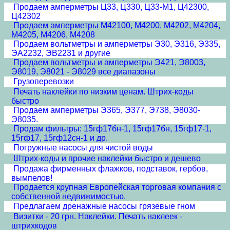
Продаем амперметры Ц33, Ц330, Ц33-М1, Ц42300,
Ц42302
Продаем амперметры М42100, М4200, М4202, М4204,
М4205, М4206, М4208
Продаем вольтметры и амперметры Э30, Э316, Э335,
ЭА2232, ЭВ2231 и другие
Продаем вольтметры и амперметры Э421, Э8003,
Э8019, Э8021 - Э8029 все диапазоны
Грузоперевозки
Печать наклейки по низким ценам. Штрих-коды
быстро
Продаем амперметры Э365, Э377, Э738, Э8030-
Э8035.
Продам фильтры: 15гф17бн-1, 15гф17бн, 15гф17-1,
15гф17, 15гф12сн-1 и др.
Погружные насосы для чистой воды
Штрих-коды и прочие наклейки быстро и дешево
Продажа фирменных флажков, подставок, гербов,
вымпелов!
Продается крупная Европейская торговая компания с
собственной недвижимостью.
Предлагаем дренажные насосы грязевые гном
Визитки - 20 грн. Наклейки. Печать наклеек -
штрихкодов