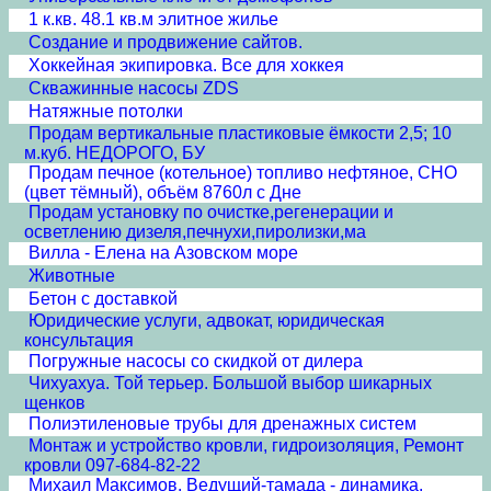
1 к.кв. 48.1 кв.м элитное жилье
Создание и продвижение сайтов.
Хоккейная экипировка. Все для хоккея
Скважинные насосы ZDS
Натяжные потолки
Продам вертикальные пластиковые ёмкости 2,5; 10
м.куб. НЕДОРОГО, БУ
Продам печное (котельное) топливо нефтяное, СНО
(цвет тёмный), объём 8760л с Дне
Продам установку по очистке,регенерации и
осветлению дизеля,печнухи,пиролизки,ма
Вилла - Елена на Азовском море
Животные
Бетон с доставкой
Юридические услуги, адвокат, юридическая
консультация
Погружные насосы со скидкой от дилера
Чихуахуа. Той терьер. Большой выбор шикарных
щенков
Полиэтиленовые трубы для дренажных систем
Монтаж и устройство кровли, гидроизоляция, Ремонт
кровли 097-684-82-22
Михаил Максимов. Ведущий-тамада - динамика,