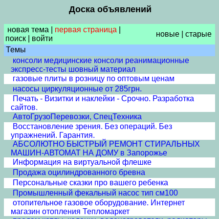
Доска объявлений
новая тема
|
первая страница
|
новые
|
старые
поиск
|
войти
Темы
консоли медицинские консоли реанимационные
экспресс-тесты шовный материал
газовые плиты в розницу по оптовым ценам
насосы циркуляционные от 285грн.
Печать - Визитки и наклейки - Срочно. Разработка
сайтов.
АвтоГрузоПеревозки, СпецТехника
Восстановление зрения. Без операций. Без
упражнений. Гарантия.
АБСОЛЮТНО БЫСТРЫЙ РЕМОНТ СТИРАЛЬНЫХ
МАШИН-АВТОМАТ НА ДОМУ в Запорожье
Информация на виртуальной флешке
Продажа оцилиндрованного бревна
Персональные сказки про вашего ребенка
Промышленный фекальный насос тип см100
отопительное газовое оборудование. Интернет
магазин отопления Тепломаркет