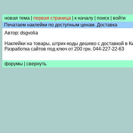
новая тема
|
первая страница
|
к началу
|
поиск
|
войти
Печатаем наклейки по доступным ценам. Доставка
Автор: dsgvolia
Наклейки на товары, штрих-коды дешево с доставкой в Ки
Разработка сайтов под ключ от 200 грн. 044-227-22-63
форумы
|
свернуть