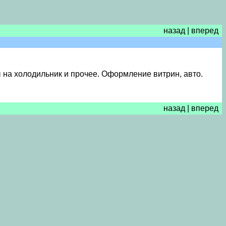
назад
|
вперед
ы на холодильник и прочее. Оформление витрин, авто.
назад
|
вперед