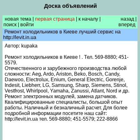
Доска объявлений
новая тема
|
первая страница
|
к началу
|
назад
|
поиск
|
войти
вперед
Ремонт холодильников в Киеве лучший сервис на
http://levit.in.ua
Автор: kupaka
Ремонт холодильников в Киеве ! . Тел. 569-8880; 451-
5579.
Отечественного и зарубежного производства любой
сложности: Aeg, Ardo, Ariston, Beko, Bosch, Candy,
Daewoo, Electrolux, Enium, General Electric, Gorenje,
Indesit, Liebherr, LG, Samsung, Sharp, Siemens, Stinol,
Vestfrost, Whirlpool, Yamaha, Zanussi, Atlant, Nord и др.
Ремонт электронных модулей, замена датчиков.
Квалифицированные специалисты, большой опыт
работы. Наличный и безналичный расчет. Для более
подробной информации посетите наш сайт:
http://levit.in.ua тел. 569-8880; 451-5579; 222-8866