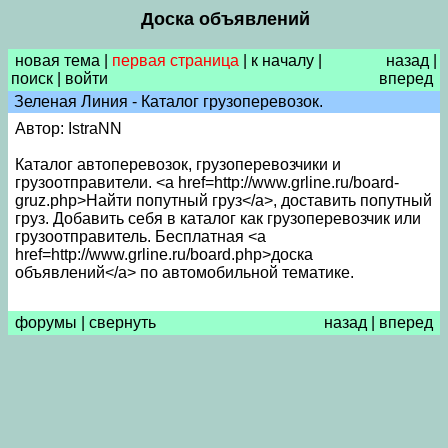
Доска объявлений
новая тема
|
первая страница
|
к началу
|
назад
|
поиск
|
войти
вперед
Зеленая Линия - Каталог грузоперевозок.
Автор: IstraNN
Каталог автоперевозок, грузоперевозчики и
грузоотправители. <a href=http://www.grline.ru/board-
gruz.php>Найти попутный груз</a>, доставить попутный
груз. Добавить себя в каталог как грузоперевозчик или
грузоотправитель. Бесплатная <a
href=http://www.grline.ru/board.php>доска
объявлений</a> по автомобильной тематике.
форумы
|
свернуть
назад
|
вперед