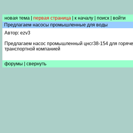
новая тема
|
первая страница
|
к началу
|
поиск
|
войти
Предлагаем насосы промышленные для воды
Автор: ezv3
Предлагаем насос промышленный цнсг38-154 для горячей 
транспортной компанией
форумы
|
свернуть