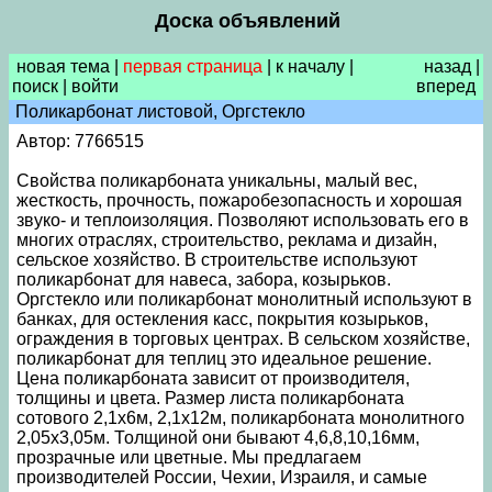
Доска объявлений
новая тема
|
первая страница
|
к началу
|
назад
|
поиск
|
войти
вперед
Поликарбонат листовой, Оргстекло
Автор: 7766515
Свойства поликарбоната уникальны, малый вес,
жесткость, прочность, пожаробезопасность и хорошая
звуко- и теплоизоляция. Позволяют использовать его в
многих отраслях, строительство, реклама и дизайн,
сельское хозяйство. В строительстве используют
поликарбонат для навеса, забора, козырьков.
Оргстекло или поликарбонат монолитный используют в
банках, для остекления касс, покрытия козырьков,
ограждения в торговых центрах. В сельском хозяйстве,
поликарбонат для теплиц это идеальное решение.
Цена поликарбоната зависит от производителя,
толщины и цвета. Размер листа поликарбоната
сотового 2,1х6м, 2,1х12м, поликарбоната монолитного
2,05х3,05м. Толщиной они бывают 4,6,8,10,16мм,
прозрачные или цветные. Мы предлагаем
производителей России, Чехии, Израиля, и самые