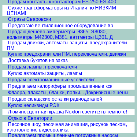
Продам контакты к контакторам ES-250 ES-400
Сухие трансформаторы из Италии по НИЗКИМ
ЦЕНАМ!
Стразы Сваровски
Предлагаю вентиляционное оборудование вр
Продаю дешево амперметры Э365, Э8030,
вольтметры М42300, М381, ваттметры Ц301, Д
Продам движки, автоматы защиты, предохранители
ПМ
Куплю предохранители ПМ, переключатели, движки
Доставка букетов на заказ
Продам лампы, преключатели
Куплю автоматы защиты, лампы
Продам электромашинные уселители:
Предлагаем калориферы промышленные кск
Флаера, плакаты, бланки, папки... Докризисные цены
Продаю складские остатки радиодеталей
Куплю неликвиды РЭК
Люминесцентная краска Noxton светится в темноте!
Отдых в Евпатории.
Песочное шоу, песочная анимация, рисунок песком,
изготовление видеоролика
Предлагаем промышленные погружные насосы