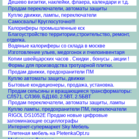
Дешево визитки, наклейки, флаера, календари и т.д.
Продам переключатели, автоматы защиты
Куплю движки, лампы, переключатели
Самосвалы! Круглосуточно!!!
Калориферы промышленные кск
Благоустройство территории,строительство, ремонт,
отделка.
Водяные калориферы со склада в москве
Изготовление ульев, медогонок и пчелоинвентаря
Копии швейцарских часов . Скидки , бонусы , акции !
Формы для производства тротуарной плитки.
Продам движки, предохранители ПМ
Куплю автоматы защиты, движки
Бытовые кондиционеры, продажа, установка.
Продам сельсины и врaщающиеся трансформаторы:
СЛ571, СЛ369, БД160, 2.5ВТ, 2.5БВТ
Продам переключатели, автоматы защиты, лампы
Куплю лампы, предохранители ПМ, переключатели
RIGOL DS1052E Продаю новые цифровые
запоминающие осциллографы
Интернет-супермаркет Sky Мебель
Плетеная мебель на PletenkaOpt.ru