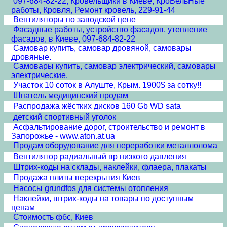
097-684-82-22, Кровельщики в Киеве, КроВельНые
работы, Кровля, Ремонт кровель, 229-91-44
Вентиляторы по заводской цене
Фасадные работы, устройство фасадов, утепление
фасадов, в Киеве, 097-684-82-22
Самовар купить, самовар дровяной, самовары
дровяные.
Самовары купить, самовар электрический, самовары
электрические.
Участок 10 соток в Алуште, Крым. 1900$ за сотку!!
Шпатель медицинский продам
Распродажа жёстких дисков 160 Gb WD sata
детский спортивный уголок
Асфальтирование дорог, строительство и ремонт в
Запорожье - www.aton.at.ua
Продам оборудование для переработки металлолома
Вентилятор радиальный вр низкого давления
Штрих-коды на склады, наклейки, флаера, плакаты
Продажа плиты перекрытия Киев
Насосы grundfos для системы отопления
Наклейки, штрих-коды на товары по доступным
ценам
Стоимость фбс, Киев