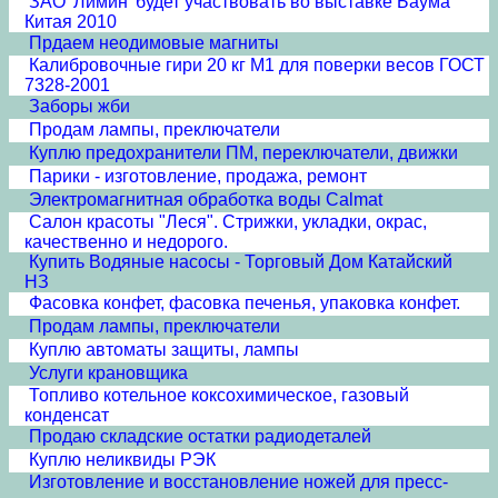
ЗАО 'Лимин' будет участвовать во выставке Баума
Китая 2010
Прдаем неодимовые магниты
Калибровочные гири 20 кг М1 для поверки весов ГОСТ
7328-2001
Заборы жби
Продам лампы, преключатели
Куплю предохранители ПМ, переключатели, движки
Парики - изготовление, продажа, ремонт
Электромагнитная обработка воды Calmat
Cалон красоты "Леся". Стрижки, укладки, окрас,
качественно и недорого.
Купить Водяные насосы - Торговый Дом Катайский
НЗ
Фасовка конфет, фасовка печенья, упаковка конфет.
Продам лампы, преключатели
Куплю автоматы защиты, лампы
Услуги крановщика
Топливо котельное коксохимическое, газовый
конденсат
Продаю складские остатки радиодеталей
Куплю неликвиды РЭК
Изготовление и восстановление ножей для пресс-