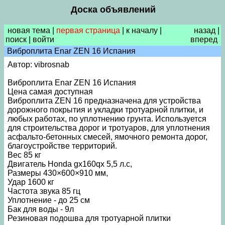
Доска объявлений
новая тема
|
первая страница
|
к началу
|
назад
|
поиск
|
войти
вперед
Виброплита Enar ZEN 16 Испания
Автор: vibrosnab
Виброплита Enar ZEN 16 Испания
Цена самая доступная
Виброплита ZEN 16 предназначена для устройства
дорожного покрытия и укладки тротуарной плитки, и
любых работах, по уплотнению грунта. Используется
для строительства дорог и тротуаров, для уплотнения
асфальто-бетонных смесей, ямочного ремонта дорог,
благоустройстве территорий.
Вес 85 кг
Двигатель Нonda gx160qx 5,5 л.с,
Размеры 430×600×910 мм,
Удар 1600 кг
Частота звука 85 гц
Уплотнение - до 25 см
Бак для воды - 9л
Резиновая подошва для тротуарной плитки