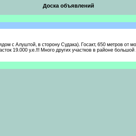
Доска объявлений
дом с Алуштой, в сторону Судака). Госакт, 650 метров от м
часток 19.000 у.е.!!! Много других участков в районе больш