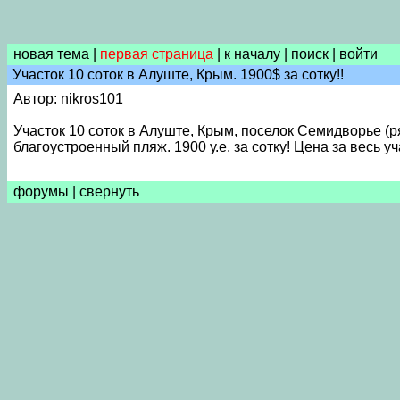
новая тема
|
первая страница
|
к началу
|
поиск
|
войти
Участок 10 соток в Алуште, Крым. 1900$ за сотку!!
Автор: nikros101
Участок 10 соток в Алуште, Крым, поселок Семидворье (ря
благоустроенный пляж. 1900 у.е. за сотку! Цена за весь у
форумы
|
свернуть