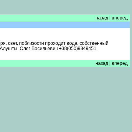
назад
|
вперед
оря, свет, поблизости проходит вода, собственный
ой Алушты. Олег Васильевич +38(050)9849451.
назад
|
вперед