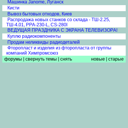
Машинка Janome, Луганск
Кисти
Вывоз бытовых отходов, Киев
Распродажа новых станков со склада - ТШ-2.25,
ТШ-4.01, PPA-230-L, CS-280I
ВЕДУЩАЯ ПРАЗДНИКА С ЭКРАНА ТЕЛЕВИЗОРА!
Куплю радиокомпоненты
Продам неликвиды радиодеталей
Фторопласт и изделия из фторопласта от группы
компаний Химпромсоюз
форумы
|
свернуть темы
|
снять
новые
|
старые