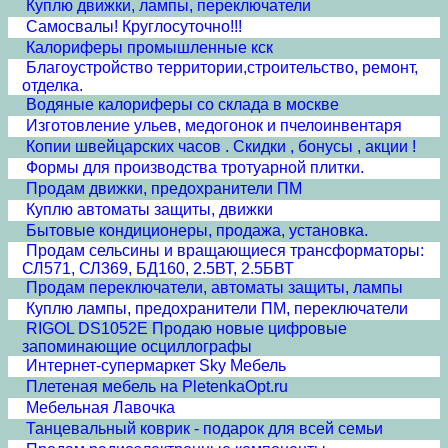
Куплю движки, лампы, переключатели
Самосвалы! Круглосуточно!!!
Калориферы промышленные кск
Благоустройство территории,строительство, ремонт,
отделка.
Водяные калориферы со склада в москве
Изготовление ульев, медогонок и пчелоинвентаря
Копии швейцарских часов . Скидки , бонусы , акции !
Формы для производства тротуарной плитки.
Продам движки, предохранители ПМ
Куплю автоматы защиты, движки
Бытовые кондиционеры, продажа, установка.
Продам сельсины и врaщающиеся трансформаторы:
СЛ571, СЛ369, БД160, 2.5ВТ, 2.5БВТ
Продам переключатели, автоматы защиты, лампы
Куплю лампы, предохранители ПМ, переключатели
RIGOL DS1052E Продаю новые цифровые
запоминающие осциллографы
Интернет-супермаркет Sky Мебель
Плетеная мебель на PletenkaOpt.ru
Мебельная Лавочка
Танцевальный коврик - подарок для всей семьи