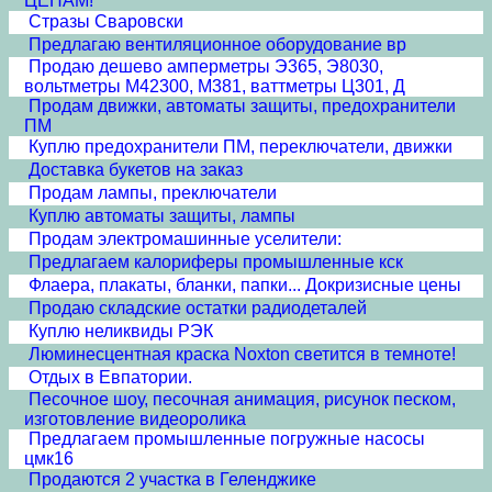
ЦЕНАМ!
Стразы Сваровски
Предлагаю вентиляционное оборудование вр
Продаю дешево амперметры Э365, Э8030,
вольтметры М42300, М381, ваттметры Ц301, Д
Продам движки, автоматы защиты, предохранители
ПМ
Куплю предохранители ПМ, переключатели, движки
Доставка букетов на заказ
Продам лампы, преключатели
Куплю автоматы защиты, лампы
Продам электромашинные уселители:
Предлагаем калориферы промышленные кск
Флаера, плакаты, бланки, папки... Докризисные цены
Продаю складские остатки радиодеталей
Куплю неликвиды РЭК
Люминесцентная краска Noxton светится в темноте!
Отдых в Евпатории.
Песочное шоу, песочная анимация, рисунок песком,
изготовление видеоролика
Предлагаем промышленные погружные насосы
цмк16
Продаются 2 участка в Геленджике