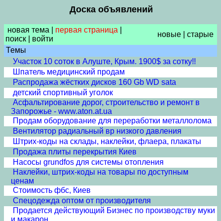
Доска объявлений
новая тема
|
первая страница
|
новые
|
старые
поиск
|
войти
Темы
Участок 10 соток в Алуште, Крым. 1900$ за сотку!!
Шпатель медицинский продам
Распродажа жёстких дисков 160 Gb WD sata
детский спортивный уголок
Асфальтирование дорог, строительство и ремонт в
Запорожье - www.aton.at.ua
Продам оборудование для переработки металлолома
Вентилятор радиальный вр низкого давления
Штрих-коды на склады, наклейки, флаера, плакаты
Продажа плиты перекрытия Киев
Насосы grundfos для системы отопления
Наклейки, штрих-коды на товары по доступным
ценам
Стоимость фбс, Киев
Спецодежда оптом от производителя
Продается действующий Бизнес по производству муки
и макарон.