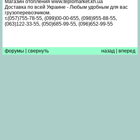
Магазин отопления www.teplomarket.kh.ua
Доставка по всей Украине - Любым удобным для вас
грузоперевозчиком.
т.(057)755-78-55, (099)00-00-655, (098)955-88-55,
(063)122-33-55, (050)685-99-55, (096)652-99-55
форумы
|
свернуть
назад
|
вперед