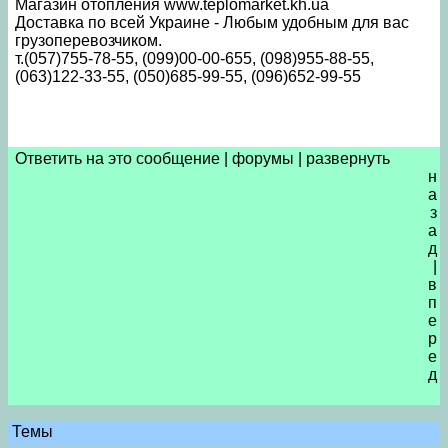
Магазин отопления www.teplomarket.kh.ua
Доставка по всей Украине - Любым удобным для вас
грузоперевозчиком.
т.(057)755-78-55, (099)00-00-655, (098)955-88-55,
(063)122-33-55, (050)685-99-55, (096)652-99-55
Ответить на это сообщение
|
форумы
|
развернуть
н
а
з
а
д
|
в
п
е
р
е
д
Темы