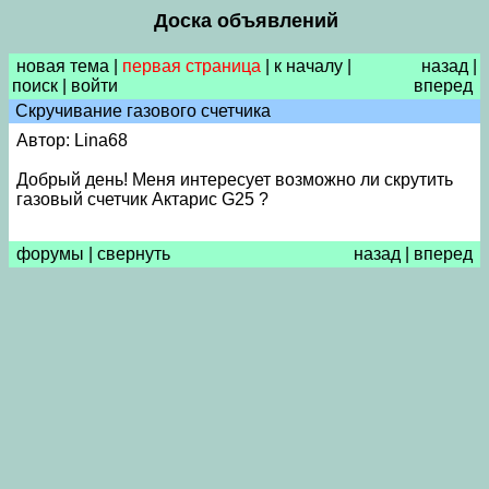
Доска объявлений
новая тема
|
первая страница
|
к началу
|
назад
|
поиск
|
войти
вперед
Скручивание газового счетчика
Автор: Lina68
Добрый день! Меня интересует возможно ли скрутить
газовый счетчик Актарис G25 ?
форумы
|
свернуть
назад
|
вперед