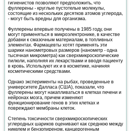
гигиенистов позволяют предположить, что
фуллерены - круглые пустотелые молекулы,
состоящие из нескольких десятков атомов углерода,
- могут быть вредны для организма.
Фуллерены впервые получены в 1985 году, они
могут применяться в микроэлектронике, в качестве
добавки к смазочным материалам, в топливных
элементах. Фармацевты хотят применять эти
шарики нанометровых размеров (нанометр - одна
тысячная микрометра) как сверхмикроскопические
пилюли, наполняя их лекарствами и вводя пациенту
в кровь. Используют их и в косметике, начиняя
косметическими средствами.
Однако эксперименты на рыбах, проведенные в
университете Далласа (США), показали, что
фуллерены могут накапливаться в клетках печени и
нейронах мозга, причем изменяют
функционирование генов в этих клетках и
повреждают мембраны клеток.
Степень токсичности сверхмикроскопических
углеродных шариков оценивают как среднюю между
никелем и бензопиреном, канцерогенным