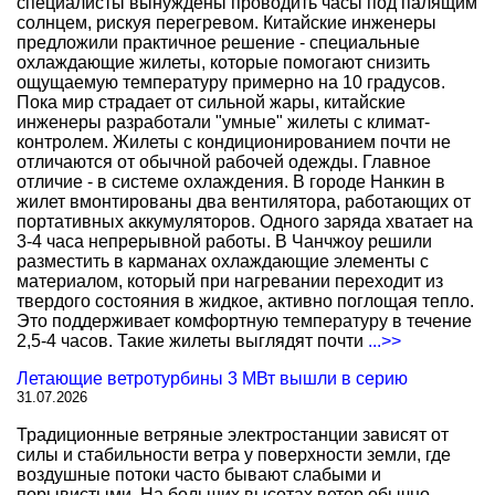
специалисты вынуждены проводить часы под палящим
солнцем, рискуя перегревом. Китайские инженеры
предложили практичное решение - специальные
охлаждающие жилеты, которые помогают снизить
ощущаемую температуру примерно на 10 градусов.
Пока мир страдает от сильной жары, китайские
инженеры разработали "умные" жилеты с климат-
контролем. Жилеты с кондиционированием почти не
отличаются от обычной рабочей одежды. Главное
отличие - в системе охлаждения. В городе Нанкин в
жилет вмонтированы два вентилятора, работающих от
портативных аккумуляторов. Одного заряда хватает на
3-4 часа непрерывной работы. В Чанчжоу решили
разместить в карманах охлаждающие элементы с
материалом, который при нагревании переходит из
твердого состояния в жидкое, активно поглощая тепло.
Это поддерживает комфортную температуру в течение
2,5-4 часов. Такие жилеты выглядят почти
...>>
Летающие ветротурбины 3 МВт вышли в серию
31.07.2026
Традиционные ветряные электростанции зависят от
силы и стабильности ветра у поверхности земли, где
воздушные потоки часто бывают слабыми и
порывистыми. На больших высотах ветер обычно