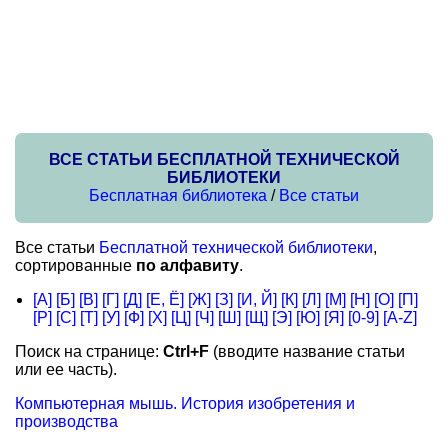
ВСЕ СТАТЬИ БЕСПЛАТНОЙ ТЕХНИЧЕСКОЙ
БИБЛИОТЕКИ
Бесплатная библиотека
/
Все статьи
Все статьи
Бесплатной технической библиотеки
,
сортированные
по алфавиту
.
[А]
[Б]
[В]
[Г]
[Д]
[Е, Ё]
[Ж]
[З]
[И, Й]
[К]
[Л]
[М]
[Н]
[О]
[П]
[Р]
[С]
[Т]
[У]
[Ф]
[Х]
[Ц]
[Ч]
[Ш]
[Щ]
[Э]
[Ю]
[Я]
[0-9]
[A-Z]
Поиск на странице:
Ctrl+F
(вводите название статьи
или ее часть).
Компьютерная мышь. История изобретения и
производства