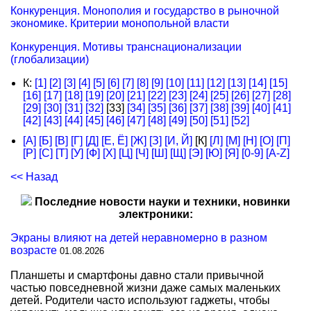
Конкуренция. Монополия и государство в рыночной
экономике. Критерии монопольной власти
Конкуренция. Мотивы транснационализации
(глобализации)
К:
[1]
[2]
[3]
[4]
[5]
[6]
[7]
[8]
[9]
[10]
[11]
[12]
[13]
[14]
[15]
[16]
[17]
[18]
[19]
[20]
[21]
[22]
[23]
[24]
[25]
[26]
[27]
[28]
[29]
[30]
[31]
[32]
[33]
[34]
[35]
[36]
[37]
[38]
[39]
[40]
[41]
[42]
[43]
[44]
[45]
[46]
[47]
[48]
[49]
[50]
[51]
[52]
[А]
[Б]
[В]
[Г]
[Д]
[Е, Ё]
[Ж]
[З]
[И, Й]
[К]
[Л]
[М]
[Н]
[О]
[П]
[Р]
[С]
[Т]
[У]
[Ф]
[Х]
[Ц]
[Ч]
[Ш]
[Щ]
[Э]
[Ю]
[Я]
[0-9]
[A-Z]
<< Назад
Последние новости науки и техники, новинки
электроники:
Экраны влияют на детей неравномерно в разном
возрасте
01.08.2026
Планшеты и смартфоны давно стали привычной
частью повседневной жизни даже самых маленьких
детей. Родители часто используют гаджеты, чтобы