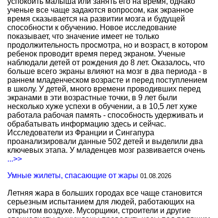
успокоить малыша или занять его на время, однако
ученые все чаще задаются вопросом, как экранное
время сказывается на развитии мозга и будущей
способности к обучению. Новое исследование
показывает, что значение имеет не только
продолжительность просмотра, но и возраст, в котором
ребенок проводит время перед экраном. Ученые
наблюдали детей от рождения до 8 лет. Оказалось, что
больше всего экраны влияют на мозг в два периода - в
раннем младенческом возрасте и перед поступлением
в школу. У детей, много времени проводивших перед
экранами в эти возрастные точки, в 9 лет были
несколько хуже успехи в обучении, а в 10,5 лет хуже
работала рабочая память - способность удерживать и
обрабатывать информацию здесь и сейчас.
Исследователи из Франции и Сингапура
проанализировали данные 502 детей и выделили два
ключевых этапа. У младенцев мозг развивается очень
...>>
Умные жилеты, спасающие от жары
01.08.2026
Летняя жара в больших городах все чаще становится
серьезным испытанием для людей, работающих на
открытом воздухе. Мусорщики, строители и другие