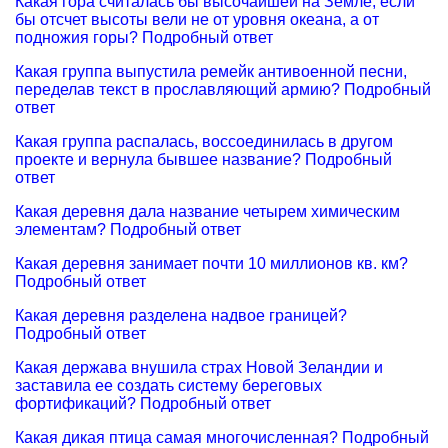
Какая гора считалась бы высочайшей на Земле, если
бы отсчет высоты вели не от уровня океана, а от
подножия горы? Подробный ответ
Какая группа выпустила ремейк антивоенной песни,
переделав текст в прославляющий армию? Подробный
ответ
Какая группа распалась, воссоединилась в другом
проекте и вернула бывшее название? Подробный
ответ
Какая деревня дала название четырем химическим
элементам? Подробный ответ
Какая деревня занимает почти 10 миллионов кв. км?
Подробный ответ
Какая деревня разделена надвое границей?
Подробный ответ
Какая держава внушила страх Новой Зеландии и
заставила ее создать систему береговых
фортификаций? Подробный ответ
Какая дикая птица самая многочисленная? Подробный