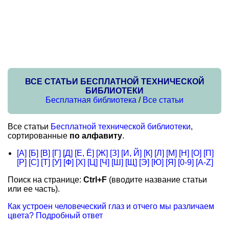
ВСЕ СТАТЬИ БЕСПЛАТНОЙ ТЕХНИЧЕСКОЙ
БИБЛИОТЕКИ
Бесплатная библиотека
/
Все статьи
Все статьи
Бесплатной технической библиотеки
,
сортированные
по алфавиту
.
[А]
[Б]
[В]
[Г]
[Д]
[Е, Ё]
[Ж]
[З]
[И, Й]
[К]
[Л]
[М]
[Н]
[О]
[П]
[Р]
[С]
[Т]
[У]
[Ф]
[Х]
[Ц]
[Ч]
[Ш]
[Щ]
[Э]
[Ю]
[Я]
[0-9]
[A-Z]
Поиск на странице:
Ctrl+F
(вводите название статьи
или ее часть).
Как устроен человеческий глаз и отчего мы различаем
цвета? Подробный ответ