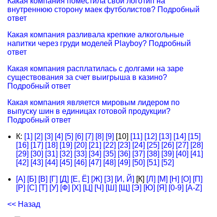
Какая компания поместила свой логотип на
внутреннюю сторону маек футболистов? Подробный
ответ
Какая компания разливала крепкие алкогольные
напитки через груди моделей Playboy? Подробный
ответ
Какая компания расплатилась с долгами на заре
существования за счет выигрыша в казино?
Подробный ответ
Какая компания является мировым лидером по
выпуску шин в единицах готовой продукции?
Подробный ответ
К:
[1]
[2]
[3]
[4]
[5]
[6]
[7]
[8]
[9]
[10]
[11]
[12]
[13]
[14]
[15]
[16]
[17]
[18]
[19]
[20]
[21]
[22]
[23]
[24]
[25]
[26]
[27]
[28]
[29]
[30]
[31]
[32]
[33]
[34]
[35]
[36]
[37]
[38]
[39]
[40]
[41]
[42]
[43]
[44]
[45]
[46]
[47]
[48]
[49]
[50]
[51]
[52]
[А]
[Б]
[В]
[Г]
[Д]
[Е, Ё]
[Ж]
[З]
[И, Й]
[К]
[Л]
[М]
[Н]
[О]
[П]
[Р]
[С]
[Т]
[У]
[Ф]
[Х]
[Ц]
[Ч]
[Ш]
[Щ]
[Э]
[Ю]
[Я]
[0-9]
[A-Z]
<< Назад