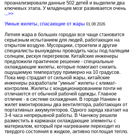
проанализировали данные 502 детей и выделили два
ключевых этапа. У младенцев мозг развивается очень
...>>
Умные жилеты, спасающие от жары
01.08.2026
Летняя жара в больших городах все чаще становится
серьезным испытанием для людей, работающих на
открытом воздухе. Мусорщики, строители и другие
специалисты вынуждены проводить часы под палящим
солнцем, рискуя перегревом. Китайские инженеры
предложили практичное решение - специальные
охлаждающие жилеты, которые помогают снизить
ощущаемую температуру примерно на 10 градусов.
Пока мир страдает от сильной жары, китайские
инженеры разработали "умные" жилеты с климат-
контролем. Жилеты с кондиционированием почти не
отличаются от обычной рабочей одежды. Главное
отличие - в системе охлаждения. В городе Нанкин в
жилет вмонтированы два вентилятора, работающих от
портативных аккумуляторов. Одного заряда хватает на
3-4 часа непрерывной работы. В Чанчжоу решили
разместить в карманах охлаждающие элементы с
материалом, который при нагревании переходит из
твердого состояния в жидкое, активно поглощая тепло.