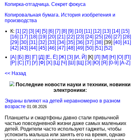
Копирка-отгадчица. Секрет фокуса
Копировальная бумага. История изобретения и
производства
К:
[1]
[2]
[3]
[4]
[5]
[6]
[7]
[8]
[9]
[10]
[11]
[12]
[13]
[14]
[15]
[16]
[17]
[18]
[19]
[20]
[21]
[22]
[23]
[24]
[25]
[26]
[27]
[28]
[29]
[30]
[31]
[32]
[33]
[34]
[35]
[36]
[37]
[38]
[39]
[40]
[41]
[42]
[43]
[44]
[45]
[46]
[47]
[48]
[49]
[50]
[51]
[52]
[А]
[Б]
[В]
[Г]
[Д]
[Е, Ё]
[Ж]
[З]
[И, Й]
[К]
[Л]
[М]
[Н]
[О]
[П]
[Р]
[С]
[Т]
[У]
[Ф]
[Х]
[Ц]
[Ч]
[Ш]
[Щ]
[Э]
[Ю]
[Я]
[0-9]
[A-Z]
<< Назад
Последние новости науки и техники, новинки
электроники:
Экраны влияют на детей неравномерно в разном
возрасте
01.08.2026
Планшеты и смартфоны давно стали привычной
частью повседневной жизни даже самых маленьких
детей. Родители часто используют гаджеты, чтобы
успокоить малыша или занять его на время, однако