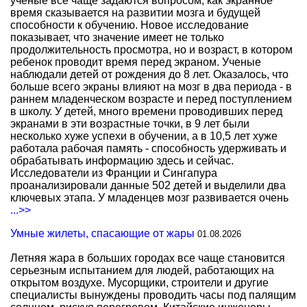
ученые все чаще задаются вопросом, как экранное
время сказывается на развитии мозга и будущей
способности к обучению. Новое исследование
показывает, что значение имеет не только
продолжительность просмотра, но и возраст, в котором
ребенок проводит время перед экраном. Ученые
наблюдали детей от рождения до 8 лет. Оказалось, что
больше всего экраны влияют на мозг в два периода - в
раннем младенческом возрасте и перед поступлением
в школу. У детей, много времени проводивших перед
экранами в эти возрастные точки, в 9 лет были
несколько хуже успехи в обучении, а в 10,5 лет хуже
работала рабочая память - способность удерживать и
обрабатывать информацию здесь и сейчас.
Исследователи из Франции и Сингапура
проанализировали данные 502 детей и выделили два
ключевых этапа. У младенцев мозг развивается очень
...>>
Умные жилеты, спасающие от жары
01.08.2026
Летняя жара в больших городах все чаще становится
серьезным испытанием для людей, работающих на
открытом воздухе. Мусорщики, строители и другие
специалисты вынуждены проводить часы под палящим