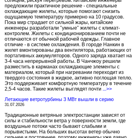
солнцем, рискуя перегревом. Китайские инженеры
предложили практичное решение - специальные
охлаждающие жилеты, которые помогают снизить
ощущаемую температуру примерно на 10 градусов.
Пока мир страдает от сильной жары, китайские
инженеры разработали "умные" жилеты с климат-
контролем. Жилеты с кондиционированием почти не
отличаются от обычной рабочей одежды. Главное
отличие - в системе охлаждения. В городе Нанкин в
жилет вмонтированы два вентилятора, работающих от
портативных аккумуляторов. Одного заряда хватает на
3-4 часа непрерывной работы. В Чанчжоу решили
разместить в карманах охлаждающие элементы с
материалом, который при нагревании переходит из
твердого состояния в жидкое, активно поглощая тепло.
Это поддерживает комфортную температуру в течение
2,5-4 часов. Такие жилеты выглядят почти
...>>
Летающие ветротурбины 3 МВт вышли в серию
31.07.2026
Традиционные ветряные электростанции зависят от
силы и стабильности ветра у поверхности земли, где
воздушные потоки часто бывают слабыми и
порывистыми. На больших высотах ветер обычно
сильнее и постояннее, поэтому инженеры уже давно