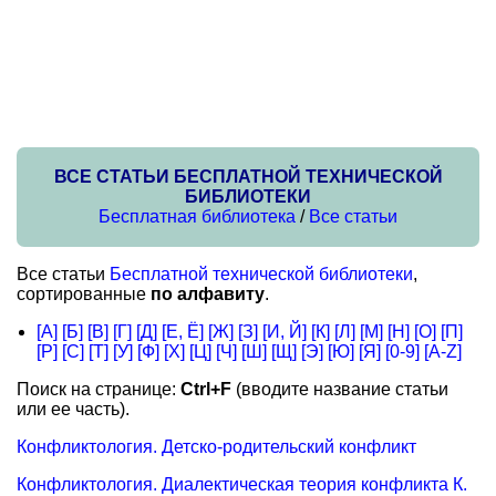
ВСЕ СТАТЬИ БЕСПЛАТНОЙ ТЕХНИЧЕСКОЙ
БИБЛИОТЕКИ
Бесплатная библиотека
/
Все статьи
Все статьи
Бесплатной технической библиотеки
,
сортированные
по алфавиту
.
[А]
[Б]
[В]
[Г]
[Д]
[Е, Ё]
[Ж]
[З]
[И, Й]
[К]
[Л]
[М]
[Н]
[О]
[П]
[Р]
[С]
[Т]
[У]
[Ф]
[Х]
[Ц]
[Ч]
[Ш]
[Щ]
[Э]
[Ю]
[Я]
[0-9]
[A-Z]
Поиск на странице:
Ctrl+F
(вводите название статьи
или ее часть).
Конфликтология. Детско-родительский конфликт
Конфликтология. Диалектическая теория конфликта К.