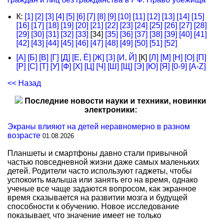
К:
[1]
[2]
[3]
[4]
[5]
[6]
[7]
[8]
[9]
[10]
[11]
[12]
[13]
[14]
[15]
[16]
[17]
[18]
[19]
[20]
[21]
[22]
[23]
[24]
[25]
[26]
[27]
[28]
[29]
[30]
[31]
[32]
[33]
[34]
[35]
[36]
[37]
[38]
[39]
[40]
[41]
[42]
[43]
[44]
[45]
[46]
[47]
[48]
[49]
[50]
[51]
[52]
[А]
[Б]
[В]
[Г]
[Д]
[Е, Ё]
[Ж]
[З]
[И, Й]
[К]
[Л]
[М]
[Н]
[О]
[П]
[Р]
[С]
[Т]
[У]
[Ф]
[Х]
[Ц]
[Ч]
[Ш]
[Щ]
[Э]
[Ю]
[Я]
[0-9]
[A-Z]
<< Назад
Последние новости науки и техники, новинки
электроники:
Экраны влияют на детей неравномерно в разном
возрасте
01.08.2026
Планшеты и смартфоны давно стали привычной
частью повседневной жизни даже самых маленьких
детей. Родители часто используют гаджеты, чтобы
успокоить малыша или занять его на время, однако
ученые все чаще задаются вопросом, как экранное
время сказывается на развитии мозга и будущей
способности к обучению. Новое исследование
показывает, что значение имеет не только