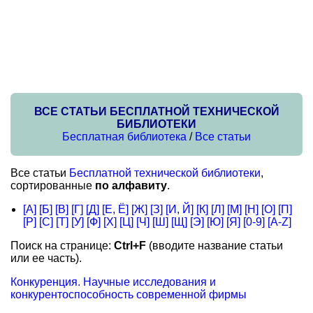
ВСЕ СТАТЬИ БЕСПЛАТНОЙ ТЕХНИЧЕСКОЙ
БИБЛИОТЕКИ
Бесплатная библиотека
/
Все статьи
Все статьи
Бесплатной технической библиотеки
,
сортированные
по алфавиту
.
[А]
[Б]
[В]
[Г]
[Д]
[Е, Ё]
[Ж]
[З]
[И, Й]
[К]
[Л]
[М]
[Н]
[О]
[П]
[Р]
[С]
[Т]
[У]
[Ф]
[Х]
[Ц]
[Ч]
[Ш]
[Щ]
[Э]
[Ю]
[Я]
[0-9]
[A-Z]
Поиск на странице:
Ctrl+F
(вводите название статьи
или ее часть).
Конкуренция. Научные исследования и
конкурентоспособность современной фирмы