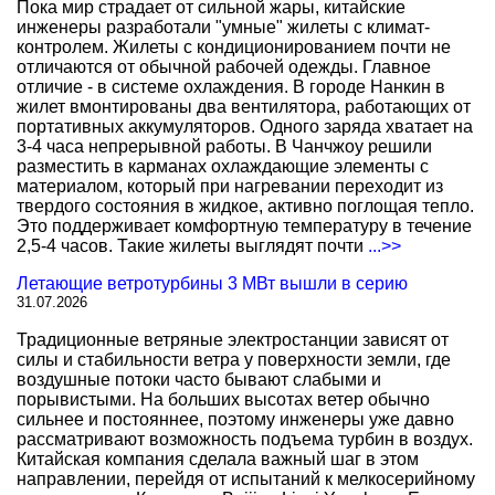
Пока мир страдает от сильной жары, китайские
инженеры разработали "умные" жилеты с климат-
контролем. Жилеты с кондиционированием почти не
отличаются от обычной рабочей одежды. Главное
отличие - в системе охлаждения. В городе Нанкин в
жилет вмонтированы два вентилятора, работающих от
портативных аккумуляторов. Одного заряда хватает на
3-4 часа непрерывной работы. В Чанчжоу решили
разместить в карманах охлаждающие элементы с
материалом, который при нагревании переходит из
твердого состояния в жидкое, активно поглощая тепло.
Это поддерживает комфортную температуру в течение
2,5-4 часов. Такие жилеты выглядят почти
...>>
Летающие ветротурбины 3 МВт вышли в серию
31.07.2026
Традиционные ветряные электростанции зависят от
силы и стабильности ветра у поверхности земли, где
воздушные потоки часто бывают слабыми и
порывистыми. На больших высотах ветер обычно
сильнее и постояннее, поэтому инженеры уже давно
рассматривают возможность подъема турбин в воздух.
Китайская компания сделала важный шаг в этом
направлении, перейдя от испытаний к мелкосерийному