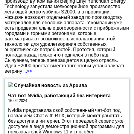
производству. Компания Beijing Linyi Yunchuan Energy
Technology запустила мелкосерийное производство
летающей ветротурбины S2000, а в провинции
Чжэцзян возводят отдельный завод по производству
материалов для оболочки аппарата. У компании уже
есть предварительные договоренности с прибрежными
городами и горными регионами, которые
рассматривают возможность использования этой
технологии для удовлетворения собственных
энергетических потребностей. Прототип, который
полгода назад только что поднялся в небо над
Сычуанем, теперь превращается в целую отрасль.
Идея S2000 проста: вместо того чтобы устанавливать
ветряну
...>>
Случайная новость из Архива
Чат-бот Nvidia, работающий без интернета
16.02.2024
Nvidia представила свой собственный чат-бот под
названием Chat with RTX, который может работать
без доступа в интернет. Этот передовой сервис уже
доступен в виде демонстрационной программы для
пользователей Windows 11 и способен