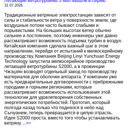
Летающие ветротурбины 3 МВт вышли в серию
31.07.2026
Традиционные ветряные электростанции зависят от
силы и стабильности ветра у поверхности земли, где
воздушные потоки часто бывают слабыми и
порывистыми. На больших высотах ветер обычно
сильнее и постояннее, поэтому инженеры уже давно
рассматривают возможность подъема турбин в воздух.
Китайская компания сделала важный шаг в этом
направлении, перейдя от испытаний к мелкосерийному
производству. Компания Beijing Linyi Yunchuan Energy
Technology запустила мелкосерийное производство
летающей ветротурбины S2000, а в провинции
Чжэцзян возводят отдельный завод по производству
материалов для оболочки аппарата. У компании уже
есть предварительные договоренности с прибрежными
городами и горными регионами, которые
рассматривают возможность использования этой
технологии для удовлетворения собственных
энергетических потребностей. Прототип, который
полгода назад только что поднялся в небо над
Сычуанем, теперь превращается в целую отрасль.
Идея S2000 проста: вместо того чтобы устанавливать
ветряну
...>>