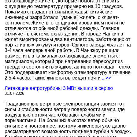
охлаждающие жилеты, которые помогают снизить
ощущаемую температуру примерно на 10 градусов.
Пока мир страдает от сильной жары, китайские
инженеры разработали "умные" жилеты с климат-
контролем. Жилеты с кондиционированием почти не
отличаются от обычной рабочей одежды. Главное
отличие - в системе охлаждения. В городе Нанкин в
жилет вмонтированы два вентилятора, работающих от
портативных аккумуляторов. Одного заряда хватает на
3-4 часа непрерывной работы. В Чанчжоу решили
разместить в карманах охлаждающие элементы с
материалом, который при нагревании переходит из
твердого состояния в жидкое, активно поглощая тепло.
Это поддерживает комфортную температуру в течение
2,5-4 часов. Такие жилеты выглядят почти
...>>
Летающие ветротурбины 3 МВт вышли в серию
31.07.2026
Традиционные ветряные электростанции зависят от
силы и стабильности ветра у поверхности земли, где
воздушные потоки часто бывают слабыми и
порывистыми. На больших высотах ветер обычно
сильнее и постояннее, поэтому инженеры уже давно
рассматривают возможность подъема турбин в воздух.
Китайская компания сделала важный шаг в этом