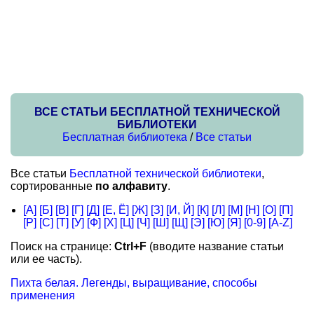
ВСЕ СТАТЬИ БЕСПЛАТНОЙ ТЕХНИЧЕСКОЙ
БИБЛИОТЕКИ
Бесплатная библиотека
/
Все статьи
Все статьи
Бесплатной технической библиотеки
,
сортированные
по алфавиту
.
[А]
[Б]
[В]
[Г]
[Д]
[Е, Ё]
[Ж]
[З]
[И, Й]
[К]
[Л]
[М]
[Н]
[О]
[П]
[Р]
[С]
[Т]
[У]
[Ф]
[Х]
[Ц]
[Ч]
[Ш]
[Щ]
[Э]
[Ю]
[Я]
[0-9]
[A-Z]
Поиск на странице:
Ctrl+F
(вводите название статьи
или ее часть).
Пихта белая. Легенды, выращивание, способы
применения