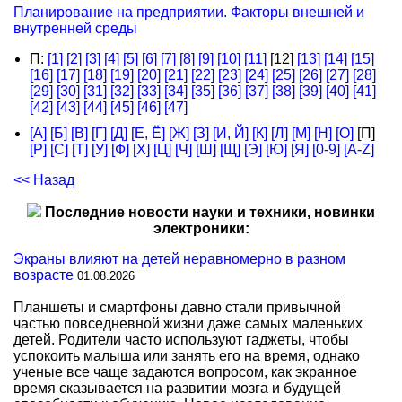
Планирование на предприятии. Факторы внешней и
внутренней среды
П:
[1]
[2]
[3]
[4]
[5]
[6]
[7]
[8]
[9]
[10]
[11]
[12]
[13]
[14]
[15]
[16]
[17]
[18]
[19]
[20]
[21]
[22]
[23]
[24]
[25]
[26]
[27]
[28]
[29]
[30]
[31]
[32]
[33]
[34]
[35]
[36]
[37]
[38]
[39]
[40]
[41]
[42]
[43]
[44]
[45]
[46]
[47]
[А]
[Б]
[В]
[Г]
[Д]
[Е, Ё]
[Ж]
[З]
[И, Й]
[К]
[Л]
[М]
[Н]
[О]
[П]
[Р]
[С]
[Т]
[У]
[Ф]
[Х]
[Ц]
[Ч]
[Ш]
[Щ]
[Э]
[Ю]
[Я]
[0-9]
[A-Z]
<< Назад
Последние новости науки и техники, новинки
электроники:
Экраны влияют на детей неравномерно в разном
возрасте
01.08.2026
Планшеты и смартфоны давно стали привычной
частью повседневной жизни даже самых маленьких
детей. Родители часто используют гаджеты, чтобы
успокоить малыша или занять его на время, однако
ученые все чаще задаются вопросом, как экранное
время сказывается на развитии мозга и будущей