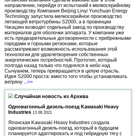
направлении, перейдя от испытаний к мелкосерийному
производству. Компания Beijing Linyi Yunchuan Energy
Technology запустила мелкосерийное производство
летающей ветротурбины S2000, а в провинции
Чжэцзян возводят отдельный завод по производству
материалов для оболочки аппарата. У компании уже
есть предварительные договоренности с прибрежными
городами и горными регионами, которые
рассматривают возможность использования этой
технологии для удовлетворения собственных
энергетических потребностей. Прототип, который
полгода назад только что поднялся в небо над
Сычуанем, теперь превращается в целую отрасль.
Идея S2000 проста: вместо того чтобы устанавливать
ветряну
...>>
Случайная новость из Архива
Одновагонный дизель-поезд Kawasaki Heavy
Industries
13.08.2021
Японская Kawasaki Heavy Industries создала
одновагонный дизель-поезд, который в будущем
планируется адаптировать и под гибридную тягу с