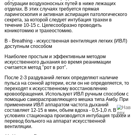
обтурации воздухоносных путей в ниже лежащих
отделах. В этих случаях требуется прямая
ларингоскопия и активная аспирация патологического
секрета, за которой следует интубация трахеи в
течение 10-15 с. Целесообразно проводить
коникотомию и трахеостомию.
B - Breathing - искусственная вентиляция легких (ИВЛ)
доступным способом
Наиболее простым и эффективным методом
искусственного дыхания во время реанимации
считается метод "рот в рот".
После 2-3 раздуваний легких определяют наличие
пульса на сонной артерии, если он не определяется, то
переходят к искусственному восстановлению
кровообращения. Используют ИВЛ ручным способом с
помощью саморасправляющего мешка типа Амбу. При
применении ИВЛ аппаратом частота дыханий
составляет 12-15 в мин, объем вдоха - 0,5-1,0 л. В
условиях стационара производится интубация трахеи и
перевод больного на аппарат искусственной
вентиляции.