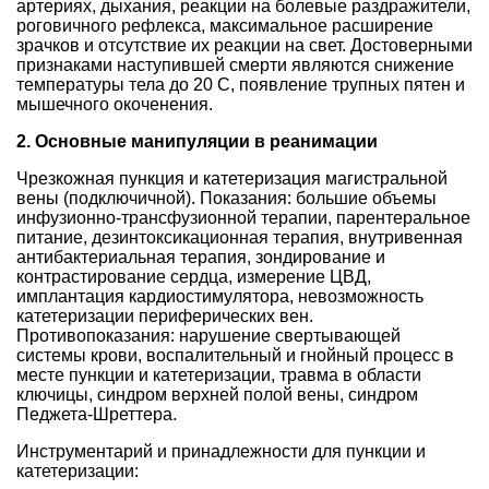
артериях, дыхания, реакции на болевые раздражители,
роговичного рефлекса, максимальное расширение
зрачков и отсутствие их реакции на свет. Достоверными
признаками наступившей смерти являются снижение
температуры тела до 20 C, появление трупных пятен и
мышечного окоченения.
2. Основные манипуляции в реанимации
Чрезкожная пункция и катетеризация магистральной
вены (подключичной). Показания: большие объемы
инфузионно-трансфузионной терапии, парентеральное
питание, дезинтоксикационная терапия, внутривенная
антибактериальная терапия, зондирование и
контрастирование сердца, измерение ЦВД,
имплантация кардиостимулятора, невозможность
катетеризации периферических вен.
Противопоказания: нарушение свертывающей
системы крови, воспалительный и гнойный процесс в
месте пункции и катетеризации, травма в области
ключицы, синдром верхней полой вены, синдром
Педжета-Шреттера.
Инструментарий и принадлежности для пункции и
катетеризации: