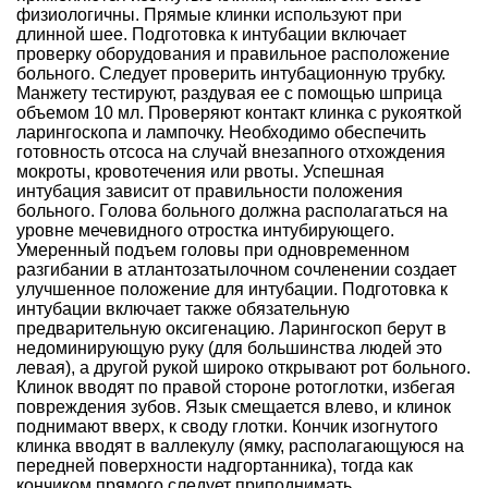
физиологичны. Прямые клинки используют при
длинной шее. Подготовка к интубации включает
проверку оборудования и правильное расположение
больного. Следует проверить интубационную трубку.
Манжету тестируют, раздувая ее с помощью шприца
объемом 10 мл. Проверяют контакт клинка с рукояткой
ларингоскопа и лампочку. Необходимо обеспечить
готовность отсоса на случай внезапного отхождения
мокроты, кровотечения или рвоты. Успешная
интубация зависит от правильности положения
больного. Голова больного должна располагаться на
уровне мечевидного отростка интубирующего.
Умеренный подъем головы при одновременном
разгибании в атлантозатылочном сочленении создает
улучшенное положение для интубации. Подготовка к
интубации включает также обязательную
предварительную оксигенацию. Ларингоскоп берут в
недоминирующую руку (для большинства людей это
левая), а другой рукой широко открывают рот больного.
Клинок вводят по правой стороне ротоглотки, избегая
повреждения зубов. Язык смещается влево, и клинок
поднимают вверх, к своду глотки. Кончик изогнутого
клинка вводят в валлекулу (ямку, располагающуюся на
передней поверхности надгортанника), тогда как
кончиком прямого следует приподнимать