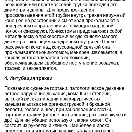
резиновой или пластмассовой трубки подходящего
диаметра и длины. Для предупреждения
проскальзывания этой трубки внутрь трахеи наружный
конец ее на расстоянии 2 см от края прокалывают в
поперечном направлении и с помощью марлевой
полоски фиксируют. Коникотомы представляют собой
металлическую трахеостомическую канюлю малого
диаметра с колющим мандреном внутри ее. После
рассечения кожи над конусовидной связкой она
прокалывается коникотомом, мандрен извлекается, а
канюля устанавливается в положении,
обеспечивающем свободное поступление воздуха в
трахею, и закрепляется.
4. Интубация трахеи
Показания: сужение гортани, патологическое дыхание,
острое нарушение дыхания, кома II и III степени,
высокий риск аспирации при хирургических
вмешательствах на органах грудной и брюшной
полости, голове и шее, при заболеваниях глотки,
гортани и трахеи (острое воспаление, рак, туберкулез и
др.). Для интубации используют ларингоскоп. Он
состоит из рукоятки и клинка. Наиболее широко
применяются изогнутые клинки, так как они более