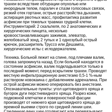
трахеи вследствие обтурации опухолью или
инородным телом, паралич и спазм голосовых связок,
резкий отек гортани, острые расстройства дыхания,
аспирация рвотных масс, профилактика развития
асфиксии при тяжелых травмах грудной клетки.
Инструментарий: 2 скальпеля, по 2 анатомических и
хирургических пинцета, несколько
кровоостанавливающих зажимов, элеватор,
желобоватый зонд, 2 тупых и 1 однозубый острый
крючок, расширитель Труссо или Дешампа,
хирургические иглы с иглодержателем.
Техника. Больной лежит на спине, под плечами валик,
голова запрокинута назад. Если больной находится в
состоянии асфиксии, валик подкладывается только в
последний момент, перед вскрытием трахеи. Проводят
местную инфильтрационную анестезию 0,5-1 %-ным
раствором новокаина с добавлением адреналина. При
острой асфиксии можно оперировать без анестезии.
Опознавательные пункты: угол щитовидного хряща и
бугорок дуги перстневидного хряща. Разрез кожи,
подкожной клетчатки и поверхностной фасции
производят от нижнего края щитовидного хряща до
яремной выемки строго по средней линии шеи.
Срединную вену шеи отодвигают или перевязывают,