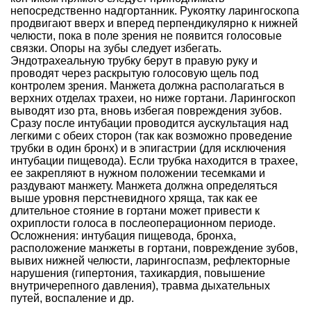
непосредственно надгортанник. Рукоятку ларингоскопа
продвигают вверх и вперед перпендикулярно к нижней
челюсти, пока в поле зрения не появится голосовые
связки. Опоры на зубы следует избегать.
Эндотрахеальную трубку берут в правую руку и
проводят через раскрытую голосовую щель под
контролем зрения. Манжета должна располагаться в
верхних отделах трахеи, но ниже гортани. Ларингоскоп
выводят изо рта, вновь избегая повреждения зубов.
Сразу после интубации проводится аускультация над
легкими с обеих сторон (так как возможно проведение
трубки в один бронх) и в эпигастрии (для исключения
интубации пищевода). Если трубка находится в трахее,
ее закрепляют в нужном положении тесемками и
раздувают манжету. Манжета должна определяться
выше уровня перстневидного хряща, так как ее
длительное стояние в гортани может привести к
охриплости голоса в послеоперационном периоде.
Осложнения: интубация пищевода, бронха,
расположение манжеты в гортани, повреждение зубов,
вывих нижней челюсти, ларингоспазм, рефлекторные
нарушения (гипертония, тахикардия, повышение
внутричерепного давления), травма дыхательных
путей, воспаление и др.