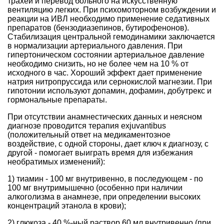
трахеи и перевод больного на искусственную
вентиляцию легких. При психомоторном возбуждении и
реакции на ИВЛ необходимо применение седативных
препаратов (бензодиазепинов, бутирофенонов).
Стабилизация центральной гемодинамики заключается
в нормализации артериального давления. При
гипертоническом состоянии артериальное давление
необходимо снизить, но не более чем на 10 % от
исходного в час. Хороший эффект дает применение
натрия нитропруссида или сернокислой магнезии. При
гипотонии используют допамин, дофамин, добутрекс и
гормональные препараты.
При отсутствии анамнестических данных и неясном
диагнозе проводится терапия exjuvantibus
(положительный ответ на медикаментозное
воздействие, с одной стороны, дает ключ к диагнозу, с
другой - помогает выиграть время для избежания
необратимых изменений):
1) тиамин - 100 мг внутривенно, в последующем - по
100 мг внутримышечно (особенно при наличии
алкоголизма в анамнезе, при определении высоких
концентраций этанола в крови);
2) глюкоза - 40 %-ный раствор 60 мл внутривенно (при