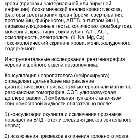
крови (признаки бактериальной или вирусной
инфекции); биохимический анализ крови: глюкоза,
факторы свертывания крови (время свертывания,
протромбин, фибриноген, АПТВ, антитромбин III,
паракоагуляционные тесты, количество тромбоцитов),
мочевина, креа-тинин, билирубин, АЛТ, АСТ,
осмолярность, электролиты (К, Na, Mg, Ca);
токсикологический скрининг крови, мочи, желудочного
содержимого.
Инструментальные исследования: рентгенография
черепа и шейного отдела позвоночника.
Консультация невропатолога (нейрохирурга)
определяет дальнейшее направление
диагностического поиска: компьютерная или магнитно-
резонансная томография; ЭЭГ; ультразвуковая
доплерография. Люмбальная пункция с анализом
спинномозговой жидкости обязательно после:
1) консультации окулиста и исключения признаков
повышения ВЧД - отек и элевация дисков зрительного
нерва;
2) исключения признаков вклинения головного мозга.