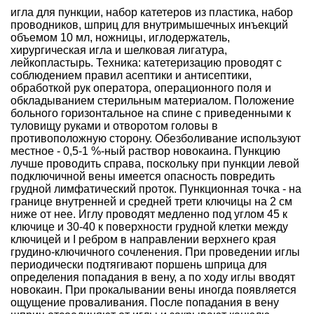
игла для пункции, набор катетеров из пластика, набор
проводников, шприц для внутримышечных инъекций
объемом 10 мл, ножницы, иглодержатель,
хирургическая игла и шелковая лигатура,
лейкопластырь. Техника: катетеризацию проводят с
соблюдением правил асептики и антисептики,
обработкой рук оператора, операционного поля и
обкладыванием стерильным материалом. Положение
больного горизонтальное на спине с приведенными к
туловищу руками и отворотом головы в
противоположную сторону. Обезболивание используют
местное - 0,5-1 %-ный раствор новокаина. Пункцию
лучше проводить справа, поскольку при пункции левой
подключичной вены имеется опасность повредить
грудной лимфатический проток. Пункционная точка - на
границе внутренней и средней трети ключицы на 2 см
ниже от нее. Иглу проводят медленно под углом 45 к
ключице и 30-40 к поверхности грудной клетки между
ключицей и I ребром в направлении верхнего края
грудино-ключичного сочленения. При проведении иглы
периодически подтягивают поршень шприца для
определения попадания в вену, а по ходу иглы вводят
новокаин. При прокалывании вены иногда появляется
ощущение проваливания. После попадания в вену