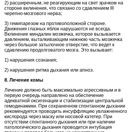
2) расширенным, не реагирующим на свет зрачком на
стороне вклинения, что связано со сдавлением III
черепно-мозгового нерва;
3) гемипарезом на противоположной стороне.
Движения глазных яблок нарушаются не всегда.
Вклинение миндалин мозжечка, которое вызывается
давлением, выталкивающим нижнюю часть мозжечка
через большое затылочное отверстие, что ведет к
сдавлению продолговатого мозга. Это вызывает:
1) нарушения сознания;
2) нарушения ритма дыхания или апноэ.
8. Лечение комы
Лечение должно быть максимально агрессивным и в
первую очередь направлено на обеспечение
адекватной оксигенации и стабилизации центральной
гемодинамики. При сохраненном спонтанном дыхании
рекомендуется проводить инсуффляцию увлажненного
кислорода через маску или носовой катетер. При
отсутствии спонтанного дыхания или при наличии
патологического дыхания проводится интубация