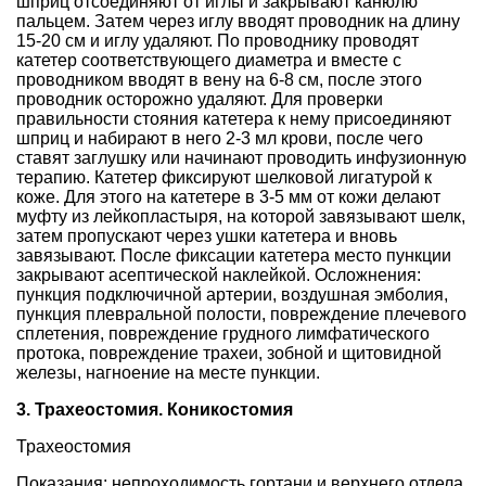
шприц отсоединяют от иглы и закрывают канюлю
пальцем. Затем через иглу вводят проводник на длину
15-20 см и иглу удаляют. По проводнику проводят
катетер соответствующего диаметра и вместе с
проводником вводят в вену на 6-8 см, после этого
проводник осторожно удаляют. Для проверки
правильности стояния катетера к нему присоединяют
шприц и набирают в него 2-3 мл крови, после чего
ставят заглушку или начинают проводить инфузионную
терапию. Катетер фиксируют шелковой лигатурой к
коже. Для этого на катетере в 3-5 мм от кожи делают
муфту из лейкопластыря, на которой завязывают шелк,
затем пропускают через ушки катетера и вновь
завязывают. После фиксации катетера место пункции
закрывают асептической наклейкой. Осложнения:
пункция подключичной артерии, воздушная эмболия,
пункция плевральной полости, повреждение плечевого
сплетения, повреждение грудного лимфатического
протока, повреждение трахеи, зобной и щитовидной
железы, нагноение на месте пункции.
3. Трахеостомия. Коникостомия
Трахеостомия
Показания: непроходимость гортани и верхнего отдела