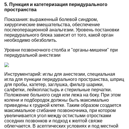
5. Пункция и катетеризация перидурального
пространства
Показания: выраженный болевой синдром,
хирургические вмешательства, обеспечение
послеоперационной анальгезии. Уровень постановки
перидурального блока зависит от того, какой орган
необходимо обезболить.
Уровни позвоночного столба и "органы-мишени" при
перидуральной анестезии
Инструментарий: иглы для анестезии, специальная
игла для пункции перидурального пространства, шприц
для пробы, катетер, заглушка, фильтр шарики,
салфетки, лейкопластырь и стерильные перчатки.
Положение больного сидя или лежа на боку. При этом
колени и подбородок должны быть максимально
приведены к грудной клетке. Таким образом создается
максимальное сгибание позвоночника, при котором
увеличивается угол между остистыми отростками
соседних позвонков и подход к желтой связке
облегчается. В асептических условиях и под местной