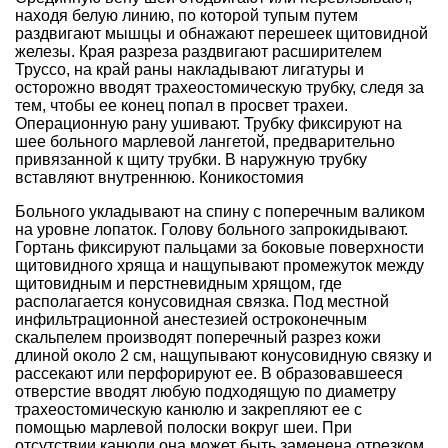
находя белую линию, по которой тупым путем
раздвигают мышцы и обнажают перешеек щитовидной
железы. Края разреза раздвигают расширителем
Труссо, на край раны накладывают лигатуры и
осторожно вводят трахеостомическую трубку, следя за
тем, чтобы ее конец попал в просвет трахеи.
Операционную рану ушивают. Трубку фиксируют на
шее больного марлевой лангетой, предварительно
привязанной к щиту трубки. В наружную трубку
вставляют внутреннюю. Коникостомия
Больного укладывают на спину с поперечным валиком
на уровне лопаток. Голову больного запрокидывают.
Гортань фиксируют пальцами за боковые поверхности
щитовидного хряща и нащупывают промежуток между
щитовидным и перстневидным хрящом, где
располагается конусовидная связка. Под местной
инфильтрационной анестезией остроконечным
скальпелем производят поперечный разрез кожи
длиной около 2 см, нащупывают конусовидную связку и
рассекают или перфорируют ее. В образовавшееся
отверстие вводят любую подходящую по диаметру
трахеостомическую канюлю и закрепляют ее с
помощью марлевой полоски вокруг шеи. При
отсутствии канюли она может быть заменена отрезком