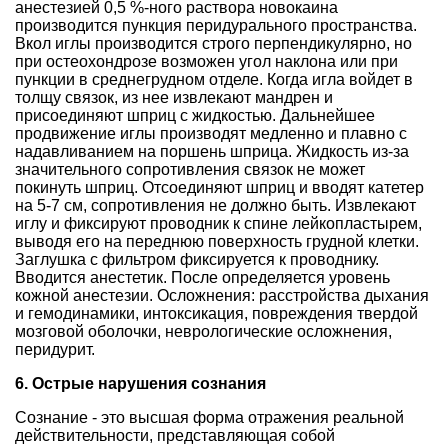
анестезией 0,5 %-ного раствора новокаина
производится пункция перидурального пространства.
Вкол иглы производится строго перпендикулярно, но
при остеохондрозе возможен угол наклона или при
пункции в среднегрудном отделе. Когда игла войдет в
толщу связок, из нее извлекают мандрен и
присоединяют шприц с жидкостью. Дальнейшее
продвижение иглы производят медленно и плавно с
надавливанием на поршень шприца. Жидкость из-за
значительного сопротивления связок не может
покинуть шприц. Отсоединяют шприц и вводят катетер
на 5-7 см, сопротивления не должно быть. Извлекают
иглу и фиксируют проводник к спине лейкопластырем,
выводя его на переднюю поверхность грудной клетки.
Заглушка с фильтром фиксируется к проводнику.
Вводится анестетик. После определяется уровень
кожной анестезии. Осложнения: расстройства дыхания
и гемодинамики, интоксикация, повреждения твердой
мозговой оболочки, неврологические осложнения,
перидурит.
6. Острые нарушения сознания
Сознание - это высшая форма отражения реальной
действительности, представляющая собой