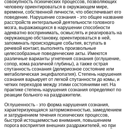
совокупность психических процессов, позволяющих
человеку ориентироваться в окружающем мире,
времени, собственной личности, что обеспечивает его
поведение. Нарушение сознания - это общее название
расстройств интегральной деятельности головного
мозга, выражающихся в нарушении способности
адекватно воспринимать, осмыслять и реагировать на
окружающую обстановку, ориентироваться в ней,
запоминать происходящие события, вступать в
речевой контакт, выполнять произвольные
целесообразные поведенческие акты. Имеются
различные варианты угнетения сознания (оглушение,
сопор, кома различной глубины), а также острая
спутанность сознания (делириозное состояние или
метаболическая энцефалопатия). Степень нарушения
сознания варьирует от легкой спутанности до комы, и
четких переходов между этими состояниями нет. На
практике степень нарушения сознания определяют по
реакции больного на раздражители.
Оглушенность - это форма нарушения сознания,
характеризующаяся заторможенностью, замедлением
и затруднением течения психических процессов,
быстрой истощаемостью внимания, повышением
порога восприятия внешних раздражителей, но при