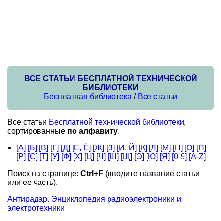
ВСЕ СТАТЬИ БЕСПЛАТНОЙ ТЕХНИЧЕСКОЙ
БИБЛИОТЕКИ
Бесплатная библиотека
/
Все статьи
Все статьи
Бесплатной технической библиотеки
,
сортированные
по алфавиту
.
[А]
[Б]
[В]
[Г]
[Д]
[Е, Ё]
[Ж]
[З]
[И, Й]
[К]
[Л]
[М]
[Н]
[О]
[П]
[Р]
[С]
[Т]
[У]
[Ф]
[Х]
[Ц]
[Ч]
[Ш]
[Щ]
[Э]
[Ю]
[Я]
[0-9]
[A-Z]
Поиск на странице:
Ctrl+F
(вводите название статьи
или ее часть).
Антирадар. Энциклопедия радиоэлектроники и
электротехники