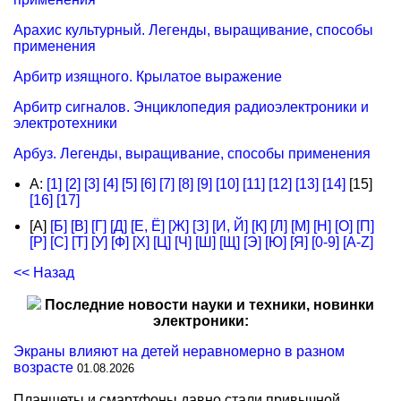
Арахис культурный. Легенды, выращивание, способы
применения
Арбитр изящного. Крылатое выражение
Арбитр сигналов. Энциклопедия радиоэлектроники и
электротехники
Арбуз. Легенды, выращивание, способы применения
А:
[1]
[2]
[3]
[4]
[5]
[6]
[7]
[8]
[9]
[10]
[11]
[12]
[13]
[14]
[15]
[16]
[17]
[А]
[Б]
[В]
[Г]
[Д]
[Е, Ё]
[Ж]
[З]
[И, Й]
[К]
[Л]
[М]
[Н]
[О]
[П]
[Р]
[С]
[Т]
[У]
[Ф]
[Х]
[Ц]
[Ч]
[Ш]
[Щ]
[Э]
[Ю]
[Я]
[0-9]
[A-Z]
<< Назад
Последние новости науки и техники, новинки
электроники:
Экраны влияют на детей неравномерно в разном
возрасте
01.08.2026
Планшеты и смартфоны давно стали привычной