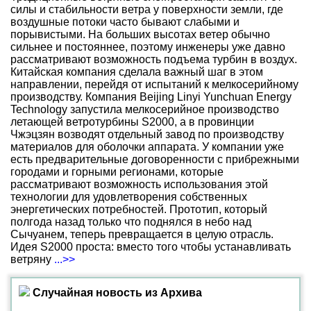
силы и стабильности ветра у поверхности земли, где
воздушные потоки часто бывают слабыми и
порывистыми. На больших высотах ветер обычно
сильнее и постояннее, поэтому инженеры уже давно
рассматривают возможность подъема турбин в воздух.
Китайская компания сделала важный шаг в этом
направлении, перейдя от испытаний к мелкосерийному
производству. Компания Beijing Linyi Yunchuan Energy
Technology запустила мелкосерийное производство
летающей ветротурбины S2000, а в провинции
Чжэцзян возводят отдельный завод по производству
материалов для оболочки аппарата. У компании уже
есть предварительные договоренности с прибрежными
городами и горными регионами, которые
рассматривают возможность использования этой
технологии для удовлетворения собственных
энергетических потребностей. Прототип, который
полгода назад только что поднялся в небо над
Сычуанем, теперь превращается в целую отрасль.
Идея S2000 проста: вместо того чтобы устанавливать
ветряну
...>>
Случайная новость из Архива