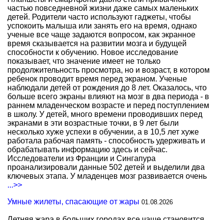
частью повседневной жизни даже самых маленьких
детей. Родители часто используют гаджеты, чтобы
успокоить малыша или занять его на время, однако
ученые все чаще задаются вопросом, как экранное
время сказывается на развитии мозга и будущей
способности к обучению. Новое исследование
показывает, что значение имеет не только
продолжительность просмотра, но и возраст, в котором
ребенок проводит время перед экраном. Ученые
наблюдали детей от рождения до 8 лет. Оказалось, что
больше всего экраны влияют на мозг в два периода - в
раннем младенческом возрасте и перед поступлением
в школу. У детей, много времени проводивших перед
экранами в эти возрастные точки, в 9 лет были
несколько хуже успехи в обучении, а в 10,5 лет хуже
работала рабочая память - способность удерживать и
обрабатывать информацию здесь и сейчас.
Исследователи из Франции и Сингапура
проанализировали данные 502 детей и выделили два
ключевых этапа. У младенцев мозг развивается очень
...>>
Умные жилеты, спасающие от жары
01.08.2026
Летняя жара в больших городах все чаще становится