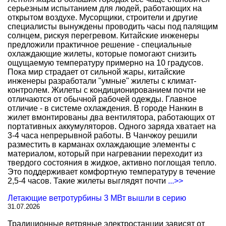
серьезным испытанием для людей, работающих на
открытом воздухе. Мусорщики, строители и другие
специалисты вынуждены проводить часы под палящим
солнцем, рискуя перегревом. Китайские инженеры
предложили практичное решение - специальные
охлаждающие жилеты, которые помогают снизить
ощущаемую температуру примерно на 10 градусов.
Пока мир страдает от сильной жары, китайские
инженеры разработали "умные" жилеты с климат-
контролем. Жилеты с кондиционированием почти не
отличаются от обычной рабочей одежды. Главное
отличие - в системе охлаждения. В городе Нанкин в
жилет вмонтированы два вентилятора, работающих от
портативных аккумуляторов. Одного заряда хватает на
3-4 часа непрерывной работы. В Чанчжоу решили
разместить в карманах охлаждающие элементы с
материалом, который при нагревании переходит из
твердого состояния в жидкое, активно поглощая тепло.
Это поддерживает комфортную температуру в течение
2,5-4 часов. Такие жилеты выглядят почти
...>>
Летающие ветротурбины 3 МВт вышли в серию
31.07.2026
Традиционные ветряные электростанции зависят от