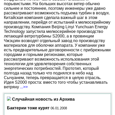
порывистыми. На больших высотах ветер обычно
сильнее и постояннее, поэтому инженеры уже давно
рассматривают возможность подъема турбин в воздух.
Китайская компания сделала важный шаг в этом
направлении, перейдя от испытаний к мелкосерийному
производству. Компания Beijing Linyi Yunchuan Energy
Technology запустила мелкосерийное производство
летающей ветротурбины S2000, а в провинции
Чжэцзян возводят отдельный завод по производству
материалов для оболочки аппарата. У компании уже
есть предварительные договоренности с прибрежными
городами и горными регионами, которые
рассматривают возможность использования этой
технологии для удовлетворения собственных
энергетических потребностей. Прототип, который
полгода назад только что поднялся в небо над
Сычуанем, теперь превращается в целую отрасль.
Идея S2000 проста: вместо того чтобы устанавливать
ветряну
...>>
Случайная новость из Архива
Бактерии тоже курят
06.01.2008