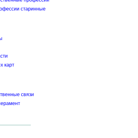
рофессии старинные
ы
асти
х карт
ственные связи
перамент