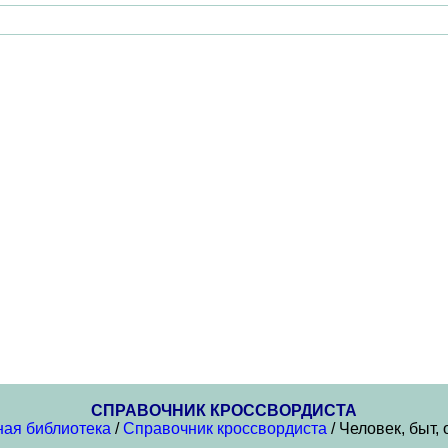
СПРАВОЧНИК КРОССВОРДИСТА
ная библиотека
/
Справочник кроссвордиста
/ Человек, быт,