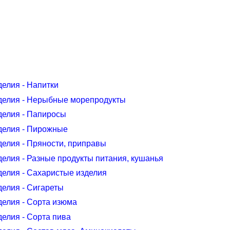
делия - Напитки
зделия - Нерыбные морепродукты
зделия - Папиросы
зделия - Пирожные
делия - Пряности, приправы
делия - Разные продукты питания, кушанья
делия - Сахаристые изделия
делия - Сигареты
делия - Сорта изюма
делия - Сорта пива