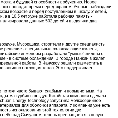
 мозга и будущей способности к обучению. Новое
ебенок проводит время перед экраном. Ученые наблюдали
ском возрасте и перед поступлением в школу. У детей,
, а в 10,5 лет хуже работала рабочая память -
анализировали данные 502 детей и выделили два
оздухе. Мусорщики, строители и другие специалисты
ое решение - специальные охлаждающие жилеты,
 китайские инженеры разработали "умные" жилеты с
е - в системе охлаждения. В городе Нанкин в жилет
епрерывной работы. В Чанчжоу решили разместить в
е, активно поглощая тепло. Это поддерживает
ые потоки часто бывают слабыми и порывистыми. На
дъема турбин в воздух. Китайская компания сделала
nchuan Energy Technology запустила мелкосерийное
атериалов для оболочки аппарата. У компании уже есть
ость использования этой технологии для
 в небо над Сычуанем, теперь превращается в целую