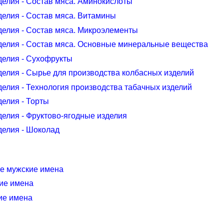
делия - Состав мяса. Аминокислоты
делия - Состав мяса. Витамины
зделия - Состав мяса. Микроэлементы
зделия - Состав мяса. Основные минеральные вещества
зделия - Сухофрукты
зделия - Сырье для производства колбасных изделий
делия - Технология производства табачных изделий
делия - Торты
делия - Фруктово-ягодные изделия
делия - Шоколад
ие мужские имена
ие имена
ие имена