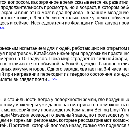
тся вопросом, как экранное время сказывается на развитии
о продолжительность просмотра, но и возраст, в котором р
о экраны влияют на мозг в два периода - в раннем младенче
тные точки, в 9 лет были несколько хуже успехи в обучении
есь и сейчас. Исследователи из Франции и Сингапура про
.>>
ерьезным испытанием для людей, работающих на открытом в
уя перегревом. Китайские инженеры предложили практичн
ерно на 10 градусов. Пока мир страдает от сильной жары,
не отличаются от обычной рабочей одежды. Главное отличи
вных аккумуляторов. Одного заряда хватает на 3-4 часа н
 при нагревании переходит из твердого состояния в жидко
жилеты выглядят почти
...>>
ы и стабильности ветра у поверхности земли, где воздушн
поэтому инженеры уже давно рассматривают возможность по
к мелкосерийному производству. Компания Beijing Linyi Yu
нции Чжэцзян возводят отдельный завод по производству м
ами и горными регионами, которые рассматривают возможн
ей. Прототип, который полгода назад только что поднялся