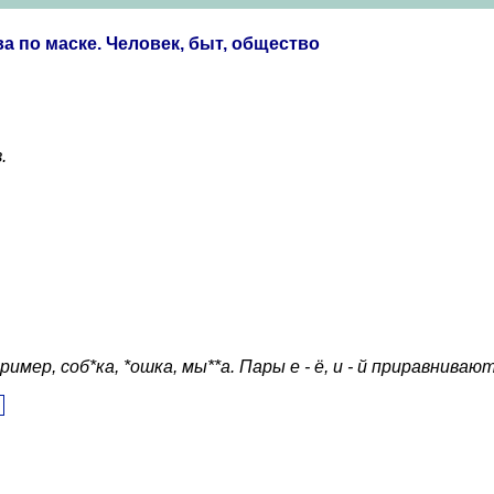
 по маске. Человек, быт, общество
.
ер, соб*ка, *ошка, мы**а. Пары е - ё, и - й приравнивают