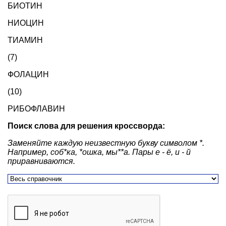
БИОТИН
НИОЦИН
ТИАМИН
(7)
ФОЛАЦИН
(10)
РИБОФЛАВИН
Поиск слова для решения кроссворда:
Заменяйте каждую неизвестную букву символом *.
Например, соб*ка, *ошка, мы**а. Пары е - ё, и - й
приравниваются.