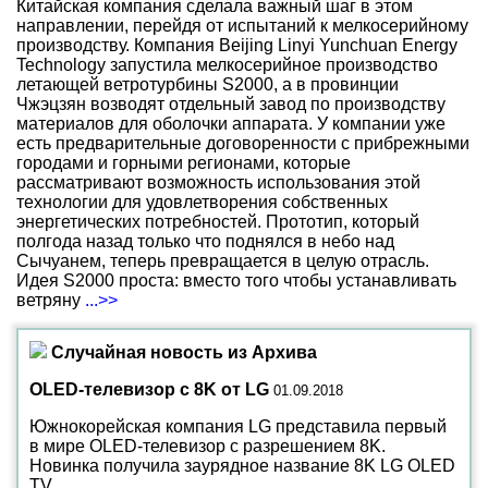
Китайская компания сделала важный шаг в этом
направлении, перейдя от испытаний к мелкосерийному
производству. Компания Beijing Linyi Yunchuan Energy
Technology запустила мелкосерийное производство
летающей ветротурбины S2000, а в провинции
Чжэцзян возводят отдельный завод по производству
материалов для оболочки аппарата. У компании уже
есть предварительные договоренности с прибрежными
городами и горными регионами, которые
рассматривают возможность использования этой
технологии для удовлетворения собственных
энергетических потребностей. Прототип, который
полгода назад только что поднялся в небо над
Сычуанем, теперь превращается в целую отрасль.
Идея S2000 проста: вместо того чтобы устанавливать
ветряну
...>>
Случайная новость из Архива
OLED-телевизор с 8K от LG
01.09.2018
Южнокорейская компания LG представила первый
в мире OLED-телевизор с разрешением 8K.
Новинка получила заурядное название 8K LG OLED
TV.