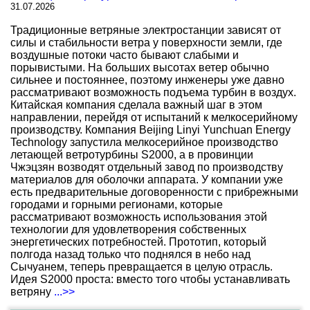
31.07.2026
Традиционные ветряные электростанции зависят от
силы и стабильности ветра у поверхности земли, где
воздушные потоки часто бывают слабыми и
порывистыми. На больших высотах ветер обычно
сильнее и постояннее, поэтому инженеры уже давно
рассматривают возможность подъема турбин в воздух.
Китайская компания сделала важный шаг в этом
направлении, перейдя от испытаний к мелкосерийному
производству. Компания Beijing Linyi Yunchuan Energy
Technology запустила мелкосерийное производство
летающей ветротурбины S2000, а в провинции
Чжэцзян возводят отдельный завод по производству
материалов для оболочки аппарата. У компании уже
есть предварительные договоренности с прибрежными
городами и горными регионами, которые
рассматривают возможность использования этой
технологии для удовлетворения собственных
энергетических потребностей. Прототип, который
полгода назад только что поднялся в небо над
Сычуанем, теперь превращается в целую отрасль.
Идея S2000 проста: вместо того чтобы устанавливать
ветряну
...>>