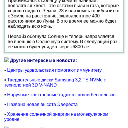
Приближаясь к Солнцу, у кометы начинает
появляться хвост - это остатки пыли и газа, которые
хорошо видно с Земли. 23 июля комета приблизится
к Земле на расстояние, эквивалентное 400
расстояниям до Луны. В это время ее можно будет
наблюдать всю ночь.
Неовайз обогнула Солнце и теперь направляется
во внешнюю Солнечную систему. В следующий раз
ее можно будет увидеть через 6800 лет.
Другие интересные новости:
▪
Центры удовольствия помогают иммунитету
▪
Твердотельные диски Samsung 3,2 ТБ NVMe с
технологией 3D V-NAND
▪
Наручные электронные гаджеты почти бесполезны
▪
Названа новая высота Эвереста
▪
Хранение солнечной энергии на молекулярном
уровне