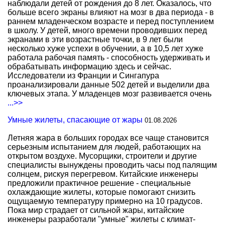
наблюдали детей от рождения до 8 лет. Оказалось, что
больше всего экраны влияют на мозг в два периода - в
раннем младенческом возрасте и перед поступлением
в школу. У детей, много времени проводивших перед
экранами в эти возрастные точки, в 9 лет были
несколько хуже успехи в обучении, а в 10,5 лет хуже
работала рабочая память - способность удерживать и
обрабатывать информацию здесь и сейчас.
Исследователи из Франции и Сингапура
проанализировали данные 502 детей и выделили два
ключевых этапа. У младенцев мозг развивается очень
...>>
Умные жилеты, спасающие от жары
01.08.2026
Летняя жара в больших городах все чаще становится
серьезным испытанием для людей, работающих на
открытом воздухе. Мусорщики, строители и другие
специалисты вынуждены проводить часы под палящим
солнцем, рискуя перегревом. Китайские инженеры
предложили практичное решение - специальные
охлаждающие жилеты, которые помогают снизить
ощущаемую температуру примерно на 10 градусов.
Пока мир страдает от сильной жары, китайские
инженеры разработали "умные" жилеты с климат-