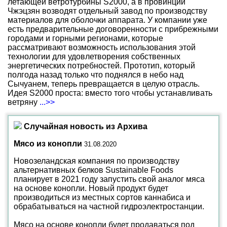
летающей ветротурбины S2000, а в провинции
Чжэцзян возводят отдельный завод по производству
материалов для оболочки аппарата. У компании уже
есть предварительные договоренности с прибрежными
городами и горными регионами, которые
рассматривают возможность использования этой
технологии для удовлетворения собственных
энергетических потребностей. Прототип, который
полгода назад только что поднялся в небо над
Сычуанем, теперь превращается в целую отрасль.
Идея S2000 проста: вместо того чтобы устанавливать
ветряну
...>>
Случайная новость из Архива
Мясо из конопли
31.08.2020
Новозеландская компания по производству
альтернативных белков Sustainable Foods
планирует в 2021 году запустить свой аналог мяса
на основе конопли. Новый продукт будет
производиться из местных сортов каннабиса и
обрабатываться на частной гидроэлектростанции.
Мясо на основе конопли будет продаваться под