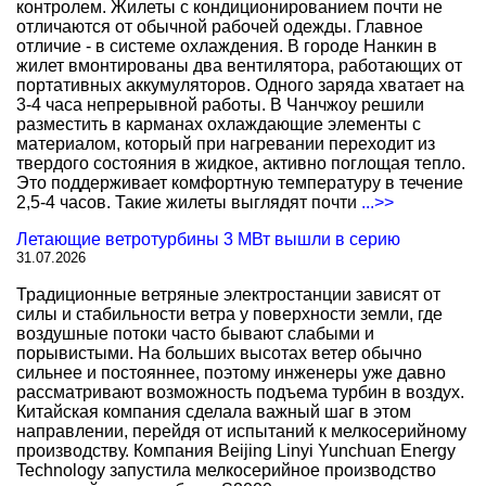
контролем. Жилеты с кондиционированием почти не
отличаются от обычной рабочей одежды. Главное
отличие - в системе охлаждения. В городе Нанкин в
жилет вмонтированы два вентилятора, работающих от
портативных аккумуляторов. Одного заряда хватает на
3-4 часа непрерывной работы. В Чанчжоу решили
разместить в карманах охлаждающие элементы с
материалом, который при нагревании переходит из
твердого состояния в жидкое, активно поглощая тепло.
Это поддерживает комфортную температуру в течение
2,5-4 часов. Такие жилеты выглядят почти
...>>
Летающие ветротурбины 3 МВт вышли в серию
31.07.2026
Традиционные ветряные электростанции зависят от
силы и стабильности ветра у поверхности земли, где
воздушные потоки часто бывают слабыми и
порывистыми. На больших высотах ветер обычно
сильнее и постояннее, поэтому инженеры уже давно
рассматривают возможность подъема турбин в воздух.
Китайская компания сделала важный шаг в этом
направлении, перейдя от испытаний к мелкосерийному
производству. Компания Beijing Linyi Yunchuan Energy
Technology запустила мелкосерийное производство