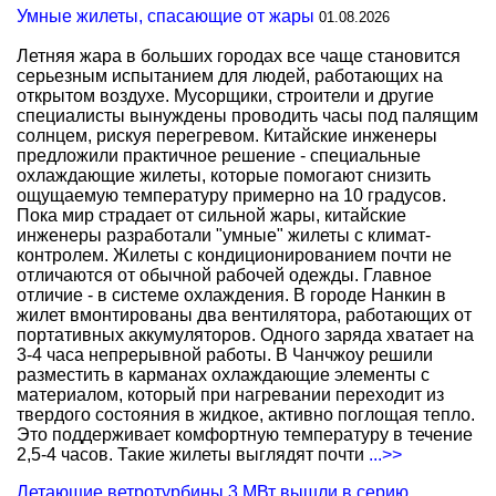
Умные жилеты, спасающие от жары
01.08.2026
Летняя жара в больших городах все чаще становится
серьезным испытанием для людей, работающих на
открытом воздухе. Мусорщики, строители и другие
специалисты вынуждены проводить часы под палящим
солнцем, рискуя перегревом. Китайские инженеры
предложили практичное решение - специальные
охлаждающие жилеты, которые помогают снизить
ощущаемую температуру примерно на 10 градусов.
Пока мир страдает от сильной жары, китайские
инженеры разработали "умные" жилеты с климат-
контролем. Жилеты с кондиционированием почти не
отличаются от обычной рабочей одежды. Главное
отличие - в системе охлаждения. В городе Нанкин в
жилет вмонтированы два вентилятора, работающих от
портативных аккумуляторов. Одного заряда хватает на
3-4 часа непрерывной работы. В Чанчжоу решили
разместить в карманах охлаждающие элементы с
материалом, который при нагревании переходит из
твердого состояния в жидкое, активно поглощая тепло.
Это поддерживает комфортную температуру в течение
2,5-4 часов. Такие жилеты выглядят почти
...>>
Летающие ветротурбины 3 МВт вышли в серию