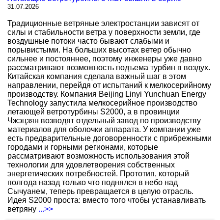
31.07.2026
Традиционные ветряные электростанции зависят от
силы и стабильности ветра у поверхности земли, где
воздушные потоки часто бывают слабыми и
порывистыми. На больших высотах ветер обычно
сильнее и постояннее, поэтому инженеры уже давно
рассматривают возможность подъема турбин в воздух.
Китайская компания сделала важный шаг в этом
направлении, перейдя от испытаний к мелкосерийному
производству. Компания Beijing Linyi Yunchuan Energy
Technology запустила мелкосерийное производство
летающей ветротурбины S2000, а в провинции
Чжэцзян возводят отдельный завод по производству
материалов для оболочки аппарата. У компании уже
есть предварительные договоренности с прибрежными
городами и горными регионами, которые
рассматривают возможность использования этой
технологии для удовлетворения собственных
энергетических потребностей. Прототип, который
полгода назад только что поднялся в небо над
Сычуанем, теперь превращается в целую отрасль.
Идея S2000 проста: вместо того чтобы устанавливать
ветряну
...>>