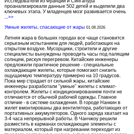
Исследователи из Франции и Сингапура
проанализировали данные 502 детей и выделили два
ключевых этапа. У младенцев мозг развивается очень
...>>
Умные жилеты, спасающие от жары
01.08.2026
Летняя жара в больших городах все чаще становится
серьезным испытанием для людей, работающих на
открытом воздухе. Мусорщики, строители и другие
специалисты вынуждены проводить часы под палящим
солнцем, рискуя перегревом. Китайские инженеры
предложили практичное решение - специальные
охлаждающие жилеты, которые помогают снизить
ощущаемую температуру примерно на 10 градусов.
Пока мир страдает от сильной жары, китайские
инженеры разработали "умные" жилеты с климат-
контролем. Жилеты с кондиционированием почти не
отличаются от обычной рабочей одежды. Главное
отличие - в системе охлаждения. В городе Нанкин в
жилет вмонтированы два вентилятора, работающих от
портативных аккумуляторов. Одного заряда хватает на
3-4 часа непрерывной работы. В Чанчжоу решили
разместить в карманах охлаждающие элементы с
материалом, который при нагревании переходит из