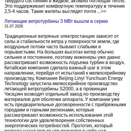
твердого состояния в жидкое, активно поглощая тепло.
Это поддерживает комфортную температуру в течение
2,5-4 часов. Такие жилеты выглядят почти
...>>
Летающие ветротурбины 3 МВт вышли в серию
31.07.2026
Традиционные ветряные электростанции зависят от
силы и стабильности ветра у поверхности земли, где
воздушные потоки часто бывают слабыми и
порывистыми. На больших высотах ветер обычно
сильнее и постояннее, поэтому инженеры уже давно
рассматривают возможность подъема турбин в воздух.
Китайская компания сделала важный шаг в этом
направлении, перейдя от испытаний к мелкосерийному
производству. Компания Beijing Linyi Yunchuan Energy
Technology запустила мелкосерийное производство
летающей ветротурбины S2000, а в провинции
Чжэцзян возводят отдельный завод по производству
материалов для оболочки аппарата. У компании уже
есть предварительные договоренности с прибрежными
городами и горными регионами, которые
рассматривают возможность использования этой
технологии для удовлетворения собственных
энергетических потребностей. Прототип, который
полгода назад только что поднялся в небо над