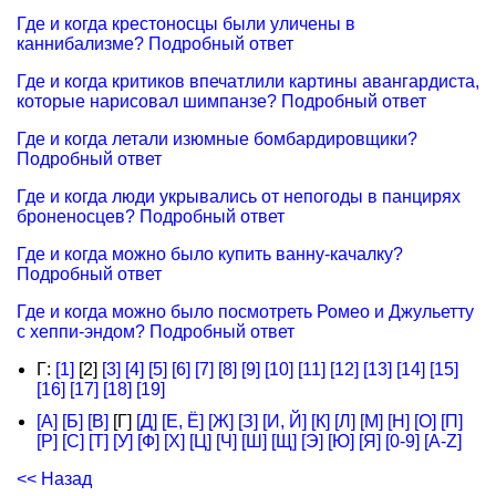
Где и когда крестоносцы были уличены в
каннибализме? Подробный ответ
Где и когда критиков впечатлили картины авангардиста,
которые нарисовал шимпанзе? Подробный ответ
Где и когда летали изюмные бомбардировщики?
Подробный ответ
Где и когда люди укрывались от непогоды в панцирях
броненосцев? Подробный ответ
Где и когда можно было купить ванну-качалку?
Подробный ответ
Где и когда можно было посмотреть Ромео и Джульетту
с хеппи-эндом? Подробный ответ
Г:
[1]
[2]
[3]
[4]
[5]
[6]
[7]
[8]
[9]
[10]
[11]
[12]
[13]
[14]
[15]
[16]
[17]
[18]
[19]
[А]
[Б]
[В]
[Г]
[Д]
[Е, Ё]
[Ж]
[З]
[И, Й]
[К]
[Л]
[М]
[Н]
[О]
[П]
[Р]
[С]
[Т]
[У]
[Ф]
[Х]
[Ц]
[Ч]
[Ш]
[Щ]
[Э]
[Ю]
[Я]
[0-9]
[A-Z]
<< Назад