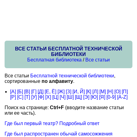
ВСЕ СТАТЬИ БЕСПЛАТНОЙ ТЕХНИЧЕСКОЙ
БИБЛИОТЕКИ
Бесплатная библиотека
/
Все статьи
Все статьи
Бесплатной технической библиотеки
,
сортированные
по алфавиту
.
[А]
[Б]
[В]
[Г]
[Д]
[Е, Ё]
[Ж]
[З]
[И, Й]
[К]
[Л]
[М]
[Н]
[О]
[П]
[Р]
[С]
[Т]
[У]
[Ф]
[Х]
[Ц]
[Ч]
[Ш]
[Щ]
[Э]
[Ю]
[Я]
[0-9]
[A-Z]
Поиск на странице:
Ctrl+F
(вводите название статьи
или ее часть).
Где был первый театр? Подробный ответ
Где был распространен обычай самосожжения