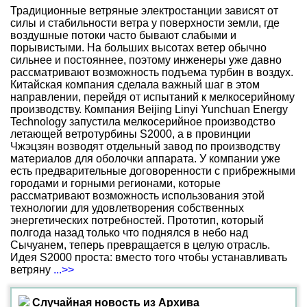
Традиционные ветряные электростанции зависят от
силы и стабильности ветра у поверхности земли, где
воздушные потоки часто бывают слабыми и
порывистыми. На больших высотах ветер обычно
сильнее и постояннее, поэтому инженеры уже давно
рассматривают возможность подъема турбин в воздух.
Китайская компания сделала важный шаг в этом
направлении, перейдя от испытаний к мелкосерийному
производству. Компания Beijing Linyi Yunchuan Energy
Technology запустила мелкосерийное производство
летающей ветротурбины S2000, а в провинции
Чжэцзян возводят отдельный завод по производству
материалов для оболочки аппарата. У компании уже
есть предварительные договоренности с прибрежными
городами и горными регионами, которые
рассматривают возможность использования этой
технологии для удовлетворения собственных
энергетических потребностей. Прототип, который
полгода назад только что поднялся в небо над
Сычуанем, теперь превращается в целую отрасль.
Идея S2000 проста: вместо того чтобы устанавливать
ветряну
...>>
Случайная новость из Архива