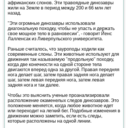
африканских слонов. Эти травоядные динозавры
жили на Земле в период между 200 и 66 млн лет
назад.
"Эти огромные динозавры использовали
диагональную походку, чтобы не упасть и держать
свое мощное тело в равновесии", - говорит Йенс
Лалленсак из Ливерпульского университета.
Раньше считалось, что зауроподы ходили как
современные слоны. Эти животные используют для
движения так называемую "продольную" походку,
когда две конечности на одной стороне тела
двигаются вперед одна за другой. Правая передняя
нога делает шаг, затем правая задняя нога делает
шаг, затем левая передняя нога, затем левая
задняя нога и так далее.
Чтобы это выяснить ученые проанализировали
расположение окаменелых следов динозавров. Это
положение меняется, когда любое животное идет
или переходит на легкий бег. Подобные изменения в
движении можно заметить, если есть следы,
которые расположены на одной линии.