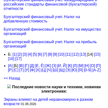
российские стандарты финансовой (бухгалтерской)
отчетности
Бухгалтерский финансовый учет. Налог на
добавленную стоимость
Бухгалтерский финансовый учет. Налог на имущество
организаций
Бухгалтерский финансовый учет. Налог на прибыль
организаций
Б:
[1]
[2]
[3]
[4]
[5]
[6]
[7]
[8]
[9]
[10]
[11]
[12]
[13]
[14]
[15]
[16]
[17]
[А]
[Б]
[В]
[Г]
[Д]
[Е, Ё]
[Ж]
[З]
[И, Й]
[К]
[Л]
[М]
[Н]
[О]
[П]
[Р]
[С]
[Т]
[У]
[Ф]
[Х]
[Ц]
[Ч]
[Ш]
[Щ]
[Э]
[Ю]
[Я]
[0-9]
[A-Z]
<< Назад
Последние новости науки и техники, новинки
электроники:
Экраны влияют на детей неравномерно в разном
возрасте
01.08.2026