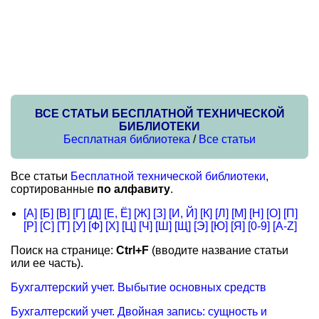
ВСЕ СТАТЬИ БЕСПЛАТНОЙ ТЕХНИЧЕСКОЙ
БИБЛИОТЕКИ
Бесплатная библиотека
/
Все статьи
Все статьи
Бесплатной технической библиотеки
,
сортированные
по алфавиту
.
[А]
[Б]
[В]
[Г]
[Д]
[Е, Ё]
[Ж]
[З]
[И, Й]
[К]
[Л]
[М]
[Н]
[О]
[П]
[Р]
[С]
[Т]
[У]
[Ф]
[Х]
[Ц]
[Ч]
[Ш]
[Щ]
[Э]
[Ю]
[Я]
[0-9]
[A-Z]
Поиск на странице:
Ctrl+F
(вводите название статьи
или ее часть).
Бухгалтерский учет. Выбытие основных средств
Бухгалтерский учет. Двойная запись: сущность и