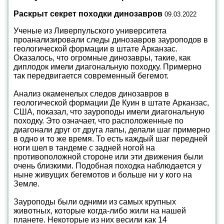
Раскрыт секрет походки динозавров
09.03.2022
Ученые из Ливерпульского университета
проанализировали следы динозавров зауроподов в
геологической формации в штате Арканзас.
Оказалось, что огромные динозавры, такие, как
диплодок имели диагональную походку. Примерно
так передвигается современный бегемот.
Анализ окаменелых следов динозавров в
геологической формации Де Куин в штате Арканзас,
США, показал, что зауроподы имели диагональную
походку. Это означает, что расположенные по
диагонали друг от друга лапы, делали шаг примерно
в одно и то же время. То есть каждый шаг передней
ноги шел в тандеме с задней ногой на
противоположной стороне или эти движения были
очень близкими. Подобная походка наблюдается у
ныне живущих бегемотов и больше ни у кого на
Земле.
Зауроподы были одними из самых крупных
животных, которые когда-либо жили на нашей
планете. Некоторые из них весили как 14