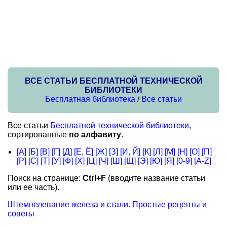
ВСЕ СТАТЬИ БЕСПЛАТНОЙ ТЕХНИЧЕСКОЙ
БИБЛИОТЕКИ
Бесплатная библиотека
/
Все статьи
Все статьи
Бесплатной технической библиотеки
,
сортированные
по алфавиту
.
[А]
[Б]
[В]
[Г]
[Д]
[Е, Ё]
[Ж]
[З]
[И, Й]
[К]
[Л]
[М]
[Н]
[О]
[П]
[Р]
[С]
[Т]
[У]
[Ф]
[Х]
[Ц]
[Ч]
[Ш]
[Щ]
[Э]
[Ю]
[Я]
[0-9]
[A-Z]
Поиск на странице:
Ctrl+F
(вводите название статьи
или ее часть).
Штемпелевание железа и стали. Простые рецепты и
советы