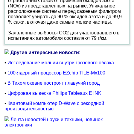
отработанных газов от примесей оксидов азота
(NOx) из представленных на рынке. Уникальное
расположение системы перед сажевым фильтром
позволяет убирать до 90 % оксидов азота и до 99,9
% сажи, включая даже самые мелкие частицы.
Заявленные выбросы СО2 для участвовавшего в
испытаниях автомобиля составляют 79 г/км.
Другие интересные новости:
▪
Исследование молнии внутри грозового облака
▪
100-ядерный процессор EZchip TILE-Mx100
▪
В Тихом океане построят плавучий город
▪
Цифровая вывеска Philips Tableaux E INK
▪
Квантовый компьютер D-Wave с рекордной
производительностью
Лента новостей науки и техники, новинок
электроники