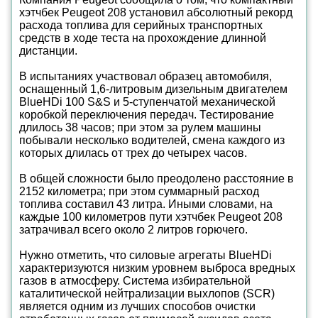
хэтчбек Peugeot 208 установил абсолютный рекорд
расхода топлива для серийных транспортных
средств в ходе теста на прохождение длинной
дистанции.
В испытаниях участвовал образец автомобиля,
оснащенный 1,6-литровым дизельным двигателем
BlueHDi 100 S&S и 5-ступенчатой механической
коробкой переключения передач. Тестирование
длилось 38 часов; при этом за рулем машины
побывали несколько водителей, смена каждого из
которых длилась от трех до четырех часов.
В общей сложности было преодолено расстояние в
2152 километра; при этом суммарный расход
топлива составил 43 литра. Иными словами, на
каждые 100 километров пути хэтчбек Peugeot 208
затрачивал всего около 2 литров горючего.
Нужно отметить, что силовые агрегаты BlueHDi
характеризуются низким уровнем выброса вредных
газов в атмосферу. Система избирательной
каталитической нейтрализации выхлопов (SCR)
является одним из лучших способов очистки