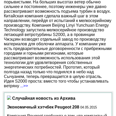
порывистыми. На больших высотах ветер обычно
сильнее и постояннее, поэтому инженеры уже давно
рассматривают возможность подъема турбин в воздух.
Китайская компания сделала важный шаг в этом
направлении, перейдя от испытаний к мелкосерийному
производству. Компания Beijing Linyi Yunchuan Energy
Technology запустила мелкосерийное производство
летающей ветротурбины S2000, а в провинции
Чжэцзян возводят отдельный завод по производству
материалов для оболочки аппарата. У компании уже
есть предварительные договоренности с прибрежными
городами и горными регионами, которые
рассматривают возможность использования этой
технологии для удовлетворения собственных
энергетических потребностей. Прототип, который
полгода назад только что поднялся в небо над
Сычуанем, теперь превращается в целую отрасль.
Идея S2000 проста: вместо того чтобы устанавливать
ветряну
...>>
Случайная новость из Архива
Экономичный хэтчбек Peugeot 208
04.05.2015
Компания Peugeot сообщила о том, что компактный