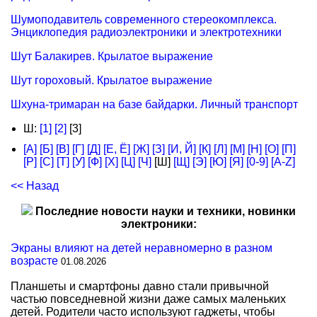
Шумоподавитель современного стереокомплекса.
Энциклопедия радиоэлектроники и электротехники
Шут Балакирев. Крылатое выражение
Шут гороховый. Крылатое выражение
Шхуна-тримаран на базе байдарки. Личный транспорт
Ш:
[1]
[2]
[3]
[А]
[Б]
[В]
[Г]
[Д]
[Е, Ё]
[Ж]
[З]
[И, Й]
[К]
[Л]
[М]
[Н]
[О]
[П]
[Р]
[С]
[Т]
[У]
[Ф]
[Х]
[Ц]
[Ч]
[Ш]
[Щ]
[Э]
[Ю]
[Я]
[0-9]
[A-Z]
<< Назад
Последние новости науки и техники, новинки
электроники:
Экраны влияют на детей неравномерно в разном
возрасте
01.08.2026
Планшеты и смартфоны давно стали привычной
частью повседневной жизни даже самых маленьких
детей. Родители часто используют гаджеты, чтобы