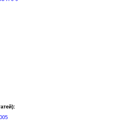
атей):
005