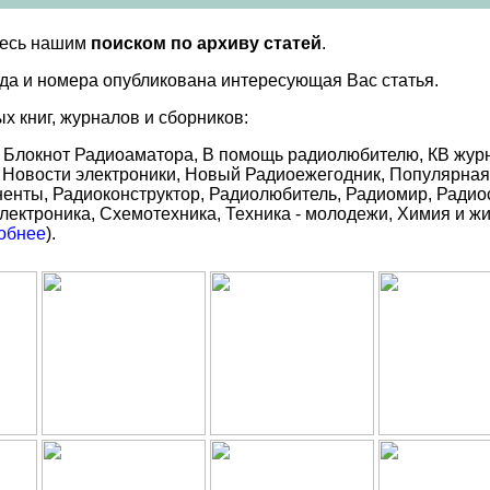
тесь нашим
поиском по архиву статей
.
года и номера опубликована интересующая Вас статья.
х книг, журналов и сборников:
 Блокнот Радиоаматора, В помощь радиолюбителю, КВ журна
ь, Новости электроники, Новый Радиоежегодник, Популярна
енты, Радиоконструктор, Радиолюбитель, Радиомир, Радиос
лектроника, Схемотехника, Техника - молодежи, Химия и ж
обнее
).