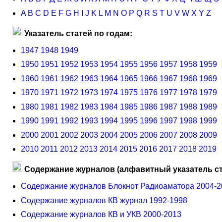
A
B
C
D
E
F
G
H
I
J
K
L
M
N
O
P
Q
R
S
T
U
V
W
X
Y
Z
Указатель статей по годам:
1947
1948
1949
1950
1951
1952
1953
1954
1955
1956
1957
1958
1959
1960
1961
1962
1963
1964
1965
1966
1967
1968
1969
1970
1971
1972
1973
1974
1975
1976
1977
1978
1979
1980
1981
1982
1983
1984
1985
1986
1987
1988
1989
1990
1991
1992
1993
1994
1995
1996
1997
1998
1999
2000
2001
2002
2003
2004
2005
2006
2007
2008
2009
2010
2011
2012
2013
2014
2015
2016
2017
2018
2019
Содержание журналов (алфавитный указатель ст
Содержание журналов Блокнот Радиоаматора 2004-2
Содержание журналов КВ журнал 1992-1998
Содержание журналов КВ и УКВ 2000-2013