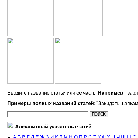
Вводите название статьи или ее часть.
Например
: "зар
Примеры полных названий статей
: "Закидать шапка
Алфавитный указатель статей:
А
Б
В
Г
Д
Е
Ж
З
И
К
Л
М
Н
О
П
Р
С
Т
У
Ф
Х
Ц
Ч
Ш
Щ
Э