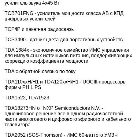
усилитель звука 4х45 Вт
TCB701FNG - усилитель мощности класса AB с КПД
цифровых усилителей
TCP/IP и пакетная радиосвязь
TCS3490 - датчик цвета для портативных устройств
TDA 1684x - экономичное семейство ИМС управления
для импульсных источников питания, поддерживающих
коррекцию коэффициента мощности
TDA с обратной связью по току
TDA110ххH/Н1 и TDA120ххH/Н1 - UOCIII-процессоры
фирмы PHILIPS
TDA1522, TDA1523
TDA18273HN от NXP Semiconductors N.V. -
одночиповое решение все в одном радиочастотной
части аналогового и цифрового эфирного и кабельного
телевизора
TDA2052 (SGS-Thomson) - ИМС 60-ваттого УМЗЧ