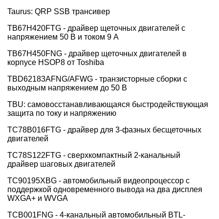
Taurus: QRP SSB трансивер
TB67H420FTG - драйвер щеточных двигателей с
напряжением 50 В и током 9 А
TB67H450FNG - драйвер щеточных двигателей в
корпусе HSOP8 от Toshiba
TBD62183AFNG/AFWG - транзисторные сборки с
выходным напряжением до 50 В
TBU: самовосстанавливающаяся быстродействующая
защита по току и напряжению
TC78B016FTG - драйвер для 3-фазных бесщеточных
двигателей
TC78S122FTG - сверхкомпактный 2-канальный
драйвер шаговых двигателей
TC90195XBG - автомобильный видеопроцессор с
поддержкой одновременного вывода на два дисплея
WXGA+ и WVGA
TCB001FNG - 4-канальный автомобильный BTL-