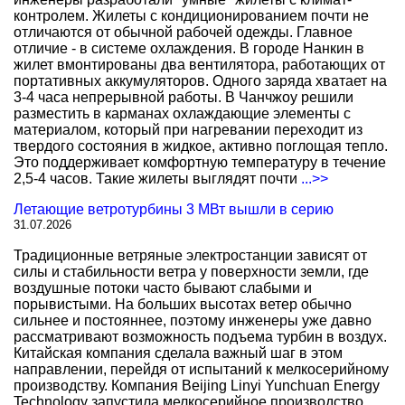
контролем. Жилеты с кондиционированием почти не
отличаются от обычной рабочей одежды. Главное
отличие - в системе охлаждения. В городе Нанкин в
жилет вмонтированы два вентилятора, работающих от
портативных аккумуляторов. Одного заряда хватает на
3-4 часа непрерывной работы. В Чанчжоу решили
разместить в карманах охлаждающие элементы с
материалом, который при нагревании переходит из
твердого состояния в жидкое, активно поглощая тепло.
Это поддерживает комфортную температуру в течение
2,5-4 часов. Такие жилеты выглядят почти
...>>
Летающие ветротурбины 3 МВт вышли в серию
31.07.2026
Традиционные ветряные электростанции зависят от
силы и стабильности ветра у поверхности земли, где
воздушные потоки часто бывают слабыми и
порывистыми. На больших высотах ветер обычно
сильнее и постояннее, поэтому инженеры уже давно
рассматривают возможность подъема турбин в воздух.
Китайская компания сделала важный шаг в этом
направлении, перейдя от испытаний к мелкосерийному
производству. Компания Beijing Linyi Yunchuan Energy
Technology запустила мелкосерийное производство