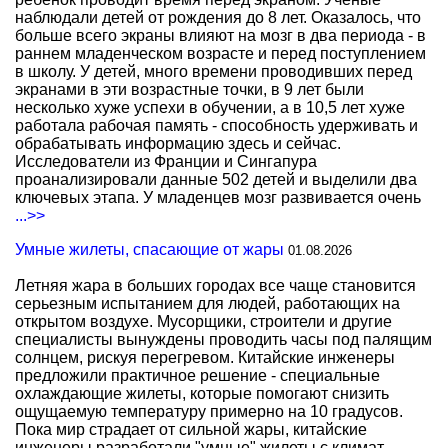
наблюдали детей от рождения до 8 лет. Оказалось, что
больше всего экраны влияют на мозг в два периода - в
раннем младенческом возрасте и перед поступлением
в школу. У детей, много времени проводивших перед
экранами в эти возрастные точки, в 9 лет были
несколько хуже успехи в обучении, а в 10,5 лет хуже
работала рабочая память - способность удерживать и
обрабатывать информацию здесь и сейчас.
Исследователи из Франции и Сингапура
проанализировали данные 502 детей и выделили два
ключевых этапа. У младенцев мозг развивается очень
...>>
Умные жилеты, спасающие от жары
01.08.2026
Летняя жара в больших городах все чаще становится
серьезным испытанием для людей, работающих на
открытом воздухе. Мусорщики, строители и другие
специалисты вынуждены проводить часы под палящим
солнцем, рискуя перегревом. Китайские инженеры
предложили практичное решение - специальные
охлаждающие жилеты, которые помогают снизить
ощущаемую температуру примерно на 10 градусов.
Пока мир страдает от сильной жары, китайские
инженеры разработали "умные" жилеты с климат-