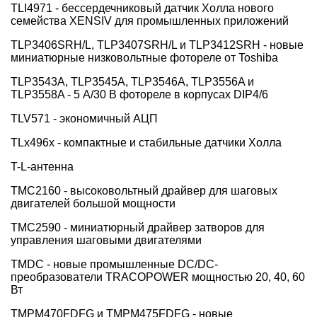
TLI4971 - бессердечниковый датчик Холла нового
семейства XENSIV для промышленных приложений
TLP3406SRH/L, TLP3407SRH/L и TLP3412SRH - новые
миниатюрные низковольтные фотореле от Toshiba
TLP3543A, TLP3545A, TLP3546A, TLP3556A и
TLP3558A - 5 А/30 В фотореле в корпусах DIP4/6
TLV571 - экономичный АЦП
TLx496x - компактные и стабильные датчики Холла
T-L-антенна
TMC2160 - высоковольтный драйвер для шаговых
двигателей большой мощности
TMC2590 - миниатюрный драйвер затворов для
управления шаговыми двигателями
TMDC - новые промышленные DC/DC-
преобразователи TRACOPOWER мощностью 20, 40, 60
Вт
TMPM470FDFG и TMPM475FDFG - новые