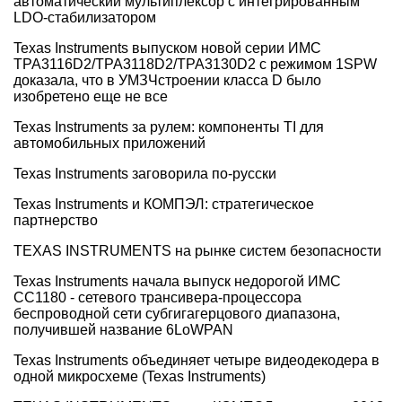
автоматический мультиплексор с интегрированным
LDO-стабилизатором
Texas Instruments выпуском новой серии ИМС
TPA3116D2/TPA3118D2/TPA3130D2 с режимом 1SPW
доказала, что в УМЗЧстроении класса D было
изобретено еще не все
Texas Instruments за рулем: компоненты TI для
автомобильных приложений
Texas Instruments заговорила по-русски
Texas Instruments и КОМПЭЛ: стратегическое
партнерство
TEXAS INSTRUMENTS на рынке систем безопасности
Texas Instruments начала выпуск недорогой ИМС
CC1180 - сетевого трансивера-процессора
беспроводной сети субгигагерцового диапазона,
получившей название 6LoWPAN
Texas Instruments объединяет четыре видеодекодера в
одной микросхеме (Texas Instruments)