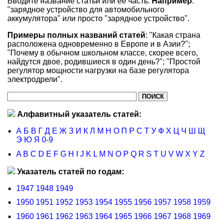
Вводите название статьи или ее часть.
Например
:
"зарядное устройство для автомобильного
аккумулятора" или просто "зарядное устройство".
Примеры полных названий статей
: "Какая страна
расположена одновременно в Европе и в Азии?";
"Почему в обычном школьном классе, скорее всего,
найдутся двое, родившиеся в один день?"; "Простой
регулятор мощности нагрузки на базе регулятора
электродрели".
Алфавитный указатель статей:
А
Б
В
Г
Д
Е
Ж
З
И
К
Л
М
Н
О
П
Р
С
Т
У
Ф
Х
Ц
Ч
Ш
Щ
Э
Ю
Я
0-9
A
B
C
D
E
F
G
H
I
J
K
L
M
N
O
P
Q
R
S
T
U
V
W
X
Y
Z
Указатель статей по годам:
1947
1948
1949
1950
1951
1952
1953
1954
1955
1956
1957
1958
1959
1960
1961
1962
1963
1964
1965
1966
1967
1968
1969