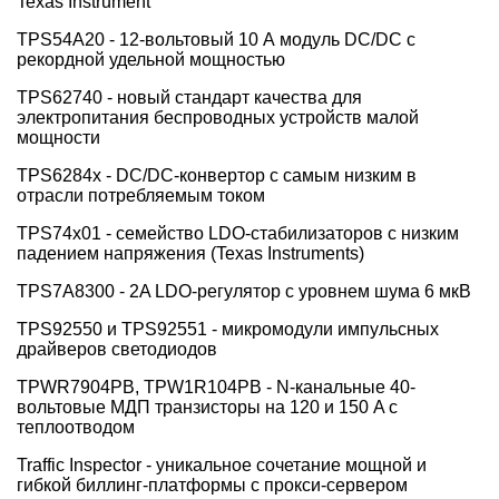
Texas Instrument
TPS54A20 - 12-вольтовый 10 А модуль DC/DC с
рекордной удельной мощностью
TPS62740 - новый стандарт качества для
электропитания беспроводных устройств малой
мощности
TPS6284x - DС/DC-конвертор с самым низким в
отрасли потребляемым током
TPS74x01 - семейство LDO-стабилизаторов с низким
падением напряжения (Texas Instruments)
TPS7A8300 - 2A LDO-регулятор с уровнем шума 6 мкВ
TPS92550 и TPS92551 - микромодули импульсных
драйверов светодиодов
TPWR7904PB, TPW1R104PB - N-канальные 40-
вольтовые МДП транзисторы на 120 и 150 A с
теплоотводом
Traffic Inspector - уникальное сочетание мощной и
гибкой биллинг-платформы с прокси-сервером