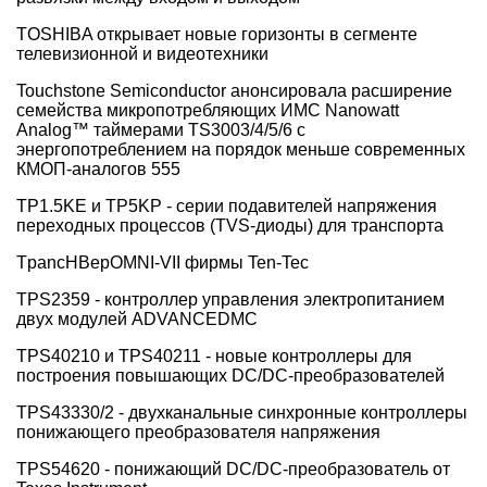
TOSHIBA открывает новые горизонты в сегменте
телевизионной и видеотехники
Touchstone Semiconductor анонсировала расширение
семейства микропотребляющих ИМС Nanowatt
Analog™ таймерами TS3003/4/5/6 с
энергопотреблением на порядок меньше современных
КМОП-аналогов 555
TP1.5KE и TP5KP - серии подавителей напряжения
переходных процессов (TVS-диоды) для транспорта
TpancHBepOMNI-VII фирмы Ten-Tec
TPS2359 - контроллер управления электропитанием
двух модулей ADVANCEDMC
TPS40210 и TPS40211 - новые контроллеры для
построения повышающих DC/DC-преобразователей
TPS43330/2 - двухканальные синхронные контроллеры
понижающего преобразователя напряжения
TPS54620 - понижающий DC/DC-преобразователь от