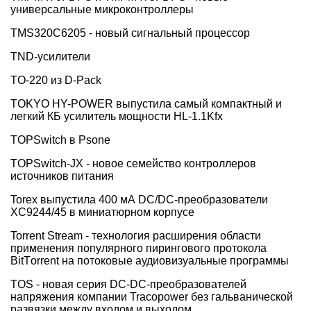
универсальные микроконтроллеры
TMS320C6205 - новый сигнальный процессор
TND-усилители
TO-220 из D-Pack
TOKYO HY-POWER выпустила самый компактный и
легкий КБ усилитель мощности HL-1.1Kfx
TOPSwitch в Psone
TOPSwitch-JX - новое семейство контроллеров
источников питания
Torex выпустила 400 мА DC/DC-преобразователи
XC9244/45 в миниатюрном корпусе
Torrent Stream - технология расширения области
применения популярного пирингового протокола
BitTоrrent на потоковые аудиовизуальные программы
TOS - новая серия DC-DC-преобразователей
напряжения компании Tracopower без гальванической
развязки между входом и выходом