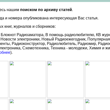
тесь нашим
поиском по архиву статей
.
года и номера опубликована интересующая Вас статья.
х книг, журналов и сборников:
 Блокнот Радиоаматора, В помощь радиолюбителю, КВ журна
ь, Новости электроники, Новый Радиоежегодник, Популярна
енты, Радиоконструктор, Радиолюбитель, Радиомир, Радиос
лектроника, Схемотехника, Техника - молодежи, Химия и ж
обнее
).