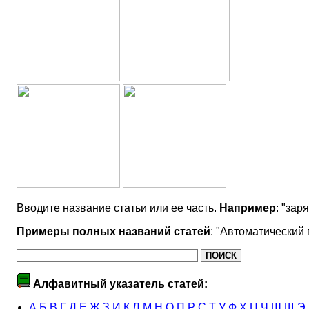
Вводите название статьи или ее часть.
Например
: "зар
Примеры полных названий статей
: "Автоматический
Алфавитный указатель статей:
А
Б
В
Г
Д
Е
Ж
З
И
К
Л
М
Н
О
П
Р
С
Т
У
Ф
Х
Ц
Ч
Ш
Щ
Э