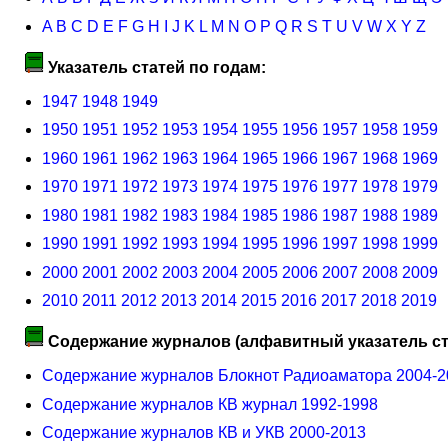
A
B
C
D
E
F
G
H
I
J
K
L
M
N
O
P
Q
R
S
T
U
V
W
X
Y
Z
Указатель статей по годам:
1947
1948
1949
1950
1951
1952
1953
1954
1955
1956
1957
1958
1959
1960
1961
1962
1963
1964
1965
1966
1967
1968
1969
1970
1971
1972
1973
1974
1975
1976
1977
1978
1979
1980
1981
1982
1983
1984
1985
1986
1987
1988
1989
1990
1991
1992
1993
1994
1995
1996
1997
1998
1999
2000
2001
2002
2003
2004
2005
2006
2007
2008
2009
2010
2011
2012
2013
2014
2015
2016
2017
2018
2019
Содержание журналов (алфавитный указатель ст
Содержание журналов Блокнот Радиоаматора 2004-2
Содержание журналов КВ журнал 1992-1998
Содержание журналов КВ и УКВ 2000-2013