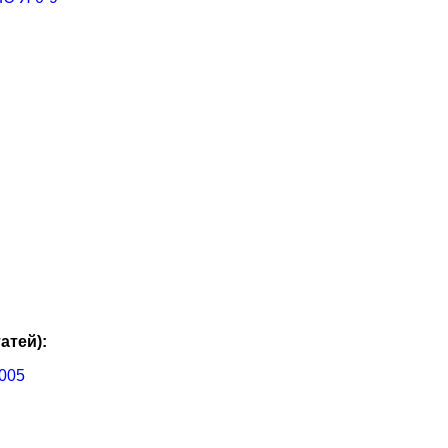
атей):
005