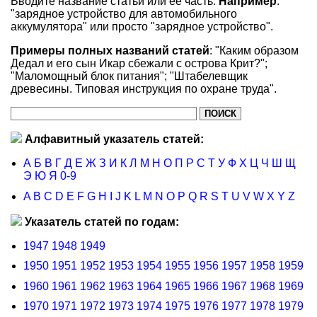
Вводите название статьи или ее часть.
Например
:
"зарядное устройство для автомобильного
аккумулятора" или просто "зарядное устройство".
Примеры полных названий статей
: "Каким образом
Дедал и его сын Икар сбежали с острова Крит?";
"Маломощный блок питания"; "Штабелевщик
древесины. Типовая инструкция по охране труда".
Алфавитный указатель статей:
А
Б
В
Г
Д
Е
Ж
З
И
К
Л
М
Н
О
П
Р
С
Т
У
Ф
Х
Ц
Ч
Ш
Щ
Э
Ю
Я
0-9
A
B
C
D
E
F
G
H
I
J
K
L
M
N
O
P
Q
R
S
T
U
V
W
X
Y
Z
Указатель статей по годам:
1947
1948
1949
1950
1951
1952
1953
1954
1955
1956
1957
1958
1959
1960
1961
1962
1963
1964
1965
1966
1967
1968
1969
1970
1971
1972
1973
1974
1975
1976
1977
1978
1979