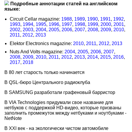
Подробные аннотации статей на английском
языке:
Circuit Cellar magazine:
1988
,
1989
,
1990
,
1991
,
1992
,
1993
,
1994
,
1995
,
1996
,
1997
,
1998
,
1999
,
2000
,
2001
,
2002
,
2003
,
2004
,
2005
,
2006
,
2007
,
2008
,
2009
,
2010
,
2011
,
2012
,
2013
Elektor Electronics magazine:
2010
,
2011
,
2012
,
2013
Nuts And Volts magazine:
2004
,
2005
,
2006
,
2007
,
2008
,
2009
,
2010
,
2011
,
2012
,
2013
,
2014
,
2015
,
2016
,
2017
,
2018
В 80 лет старость только начинается
В QSL-бюро Центрального радиоклуба
В SAMSUNG разработали графеновый барристор
В VIA Technologies придумали свое название для
нетбуков с поддержкой HD-видео, которые призваны
заполнить промежуток между нетбуками и ноутбуками -
NetNote
В XXI век - на экологически чистом автомобиле