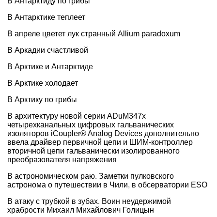
В Антарктиду по грибы
В Антарктике теплеет
В апреле цветет лук странный Allium paradoxum
В Аркадии счастливой
В Арктике и Антарктиде
В Арктике холодает
В Арктику по грибы
В архитектуру новой серии ADuM347х
четырехканальных цифровых гальванических
изоляторов iCoupler® Analog Devices дополнительно
ввела драйвер первичной цепи и ШИМ-контроллер
вторичной цепи гальванически изолированного
преобразователя напряжения
В астрономическом раю. Заметки пулковского
астронома о путешествии в Чили, в обсерватории ESO
В атаку с трубкой в зубах. Воин неудержимой
храбрости Михаил Михайлович Голицын