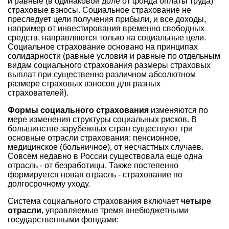
и равные (в одинаковой доле от фонда оплаты труда)
страховые взносы. Социальное страхование не
преследует цели получения прибыли, и все доходы,
например от инвестирования временно свободных
средств, направляются только на социальные цели.
Социальное страхование основано на принципах
солидарности (равные условия и равные по отдельным
видам социального страхования размеры страховых
выплат при существенно различном абсолютном
размере страховых взносов для разных
страхователей).
Формы социального страхования
изменяются по
мере изменения структуры социальных рисков. В
большинстве зарубежных стран существуют три
основные отрасли страхования: пенсионное,
медицинское (больничное), от несчастных случаев.
Совсем недавно в России существовала еще одна
отрасль - от безработицы. Также постепенно
формируется новая отрасль - страхование по
долгосрочному уходу.
Система социального страхования включает
четыре
отрасли
, управляемые тремя внебюджетными
государственными фондами: