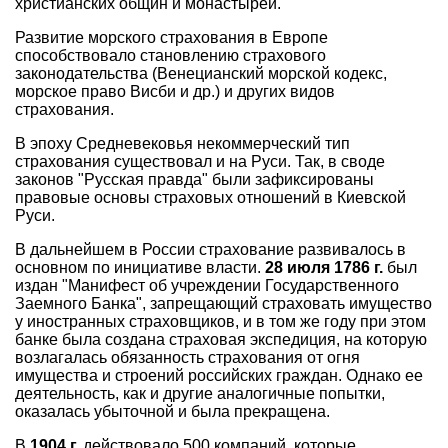
христианских общин и монастырей.
Развитие морского страхования в Европе
способствовало становлению страхового
законодательства (Венецианский морской кодекс,
морское право Висби и др.) и других видов
страхования.
В эпоху Средневековья некоммерческий тип
страхования существовал и на Руси. Так, в своде
законов "Русская правда" были зафиксированы
правовые основы страховых отношений в Киевской
Руси.
В дальнейшем в России страхование развивалось в
основном по инициативе власти.
28 июля 1786 г.
был
издан "Манифест об учреждении Государственного
Заемного Банка", запрещающий страховать имущество
у иностранных страховщиков, и в том же году при этом
банке была создана страховая экспедиция, на которую
возлагалась обязанность страхования от огня
имущества и строений российских граждан. Однако ее
деятельность, как и другие аналогичные попытки,
оказалась убыточной и была прекращена.
В
1904 г.
действовало 500 компаний, которые