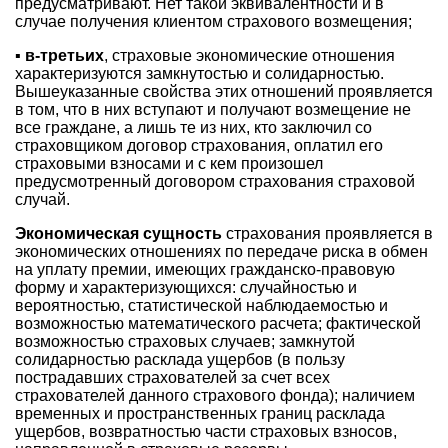
предусматривают. Нет такой эквивалентности и в
случае получения клиентом страхового возмещения;
▪
в-третьих
, страховые экономические отношения
характеризуются замкнутостью и солидарностью.
Вышеуказанные свойства этих отношений проявляется
в том, что в них вступают и получают возмещение не
все граждане, а лишь те из них, кто заключил со
страховщиком договор страхования, оплатил его
страховыми взносами и с кем произошел
предусмотренный договором страхования страховой
случай.
Экономическая сущность
страхования проявляется в
экономических отношениях по передаче риска в обмен
на уплату премии, имеющих гражданско-правовую
форму и характеризующихся: случайностью и
вероятностью, статистической наблюдаемостью и
возможностью математического расчета; фактической
возможностью страховых случаев; замкнутой
солидарностью расклада ущербов (в пользу
пострадавших страхователей за счет всех
страхователей данного страхового фонда); наличием
временных и пространственных границ расклада
ущербов, возвратностью части страховых взносов,