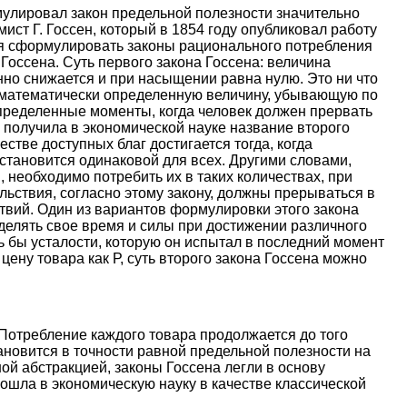
улировал закон предельной полезности значительно
ст Г. Госсен, который в 1854 году опубликовал работу
ся сформулировать законы рационального потребления
Госсена. Суть первого закона Госсена: величина
но снижается и при насыщении равна нулю. Это ни что
й математически определенную величину, убывающую по
определенные моменты, когда человек должен прервать
 получила в экономической науке название второго
стве доступных благ достигается тогда, когда
 становится одинаковой для всех. Другими словами,
 необходимо потребить их в таких количествах, при
льствия, согласно этому закону, должны прерываться в
твий. Один из вариантов формулировки этого закона
делять свое время и силы при достижении различного
 бы усталости, которую он испытал в последний момент
ену товара как Р, суть второго закона Госсена можно
Потребление каждого товара продолжается до того
ановится в точности равной предельной полезности на
ой абстракцией, законы Госсена легли в основу
ошла в экономическую науку в качестве классической