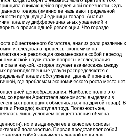
ся, когда говорят о независимом открытии в 70-х
) принципа снижающейся предельной полезности. Суть
а данного товара (именно ее называют предельной
олезности предыдущей единицы товара. Анализ
личин, анализу дифференциальных уравнений и
оворить о происшедшей революции. Что гораздо
ста общественного богатства, анализ роли различных
ономия исследовала процессы экономики на
налисткая же революция ознаменовала собой переход
ономической науки стали вопросы исследования
 стала наукой, которая изучает взаимосвязь между
рых производственные услуги распределяются с
предельный анализ обслуживает данный принцип.
ичной, где проблемам экономического роста места нет.
концепцией ценообразования. Наиболее полно этот
аем, со времен Аристотеля экономисты выделяли в
деленных пропорциях обмениваться на другой товар). В
та и Рикардо) выступал труд. Полезность же,
тавлялась лишь условием осуществления обмена.
ценности), но и выдвинули ее в качестве основы
ъективной полезностью. Первая представляет собой
едставляет собой значимость данной вещи для