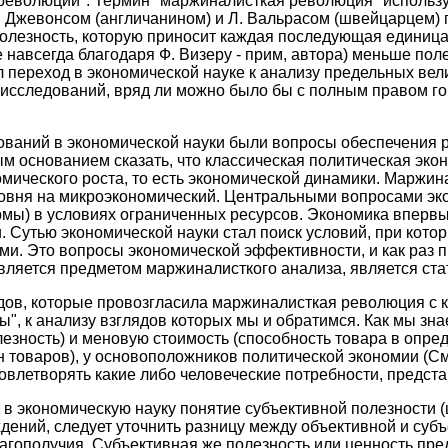
еволюции". Термин "маржиналисткая революция" использует
 С. Джевонсом (англичанином) и Л. Вальрасом (швейцарцем
 полезность, которую приносит каждая последующая единиц
ке навсегда благодаря Ф. Визеру - прим, автора) меньше п
 переход в экономической науке к анализу предельных ве
 исследований, вряд ли можно было бы с полным правом г
аний в экономической науки были вопросы обеспечения ро
ым основанием сказать, что классическая политическая эк
мического роста, то есть экономической динамики. Маржи
ровня на микроэкономический. Центральными вопросами эк
мы) в условиях ограниченных ресурсов. Экономика впервые
Сутью экономической науки стал поиск условий, при кото
и. Это вопросы экономической эффективности, и как раз 
вляется предметом маржиналисткого анализа, является стат
одов, которые провозгласила маржиналисткая революция с 
", к анализу взглядов которых мы и обратимся. Как мы зн
лезность) и меновую стоимость (способность товара в опре
товаров), у основоположников политической экономии (Сми
овлетворять какие либо человеческие потребности, предс
 в экономическую науку понятие субъективной полезности (
дений, следует уточнить разницу между объективной и суб
благополучия. Субъективная же полезность или ценность пр