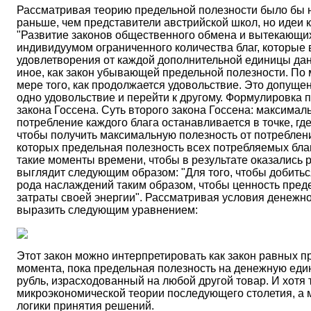
Рассматривая теорию предельной полезности было бы 
раньше, чем представители австрийской школ, но идеи к
"Развитие законов общественного обмена и вытекающих
индивидуумом ограниченного количества благ, которые 
удовлетворения от каждой дополнительной единицы дан
иное, как закон убывающей предельной полезности. По
мере того, как продолжается удовольствие. Это допущ
одно удовольствие и перейти к другому. Формулировка 
закона Госсена. Суть второго закона Госсена: максимал
потребление каждого блага останавливается в точке, гд
чтобы получить максимальную полезность от потреблени
которых предельная полезность всех потребляемых благ
такие моменты времени, чтобы в результате оказались 
выглядит следующим образом: "Для того, чтобы добить
рода наслаждений таким образом, чтобы ценность пред
затраты своей энергии". Рассматривая условия денежног
выразить следующим уравнением:
Этот закон можно интерпретировать как закон равных п
момента, пока предельная полезность на денежную един
рубль, израсходованный на любой другой товар. И хотя 
микроэкономической теории последующего столетия, а 
логики принятия решений.