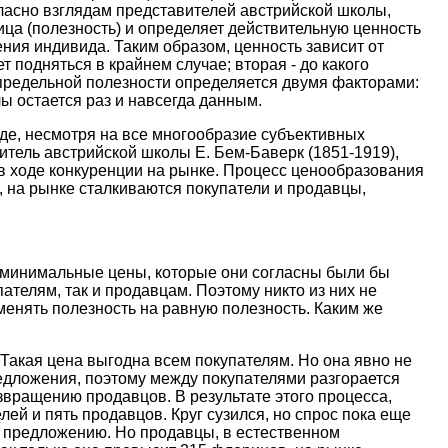
гласно взглядам представителей австрийской школы,
ца (полезность) и определяет действительную ценность
ния индивида. Таким образом, ценность зависит от
 подняться в крайнем случае; вторая - до какого
 предельной полезности определяется двумя факторами:
ы остается раз и навсегда данным.
де, несмотря на все многообразие субъективных
итель австрийской школы Е. Бем-Баверк (1851-1919),
в ходе конкуренции на рынке. Процесс ценообразования
, на рынке сталкиваются покупатели и продавцы,
то минимальные цены, которые они согласны были бы
ателям, так и продавцам. Поэтому никто из них не
 менять полезность на равную полезность. Каким же
 Такая цена выгодна всем покупателям. Но она явно не
едложения, поэтому между покупателями разгорается
звращению продавцов. В результате этого процесса,
ей и пять продавцов. Круг сузился, но спрос пока еще
н предложению. Но продавцы, в естественном