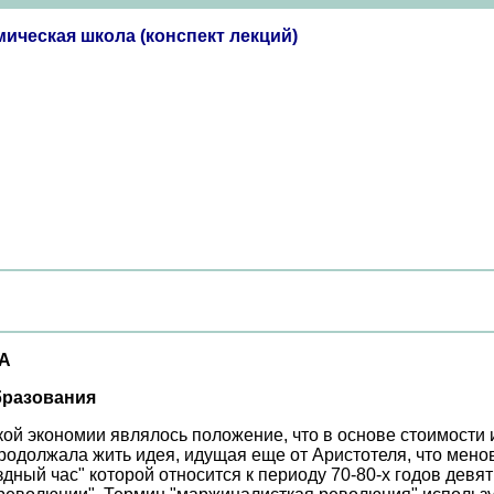
ическая школа (конспект лекций)
А
бразования
ой экономии являлось положение, что в основе стоимости и
родолжала жить идея, идущая еще от Аристотеля, что мено
дный час" которой относится к периоду 70-80-х годов девя