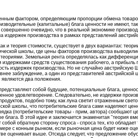
нным фактором, определяющим пропорции обмена товаров, 
изводительные (капитальные) блага ценности не имеют, так
о совершенно очевидно, что в реальной экономике произво
ма издержек производства в рамках представлений австри
ак и теория стоимости, существует в двух вариантах: теор
сической школы, где цены факторов производства выводили
и теориями. Земельная рента определялась как дифференц
и издержками средств существования рабочего, а прибыль 
сть издержек производства. Но не случайно австрийскую Ш
внее заблуждение, а один из представителей австрийской ш
 являются два положения.
представляют собой будущие, потенциальные блага, ценност
енное удовлетворение. Следовательно, не издержки произв
продуктов, подобно тому, как луна светит отраженным све
йской школы, что потребительские блага сами наделяют це
рядка (потребительские товары - прим, автора) сообщают ц
е блага. В этой идее и заключается знаменитая "теория в
собой обратную сторону спроса - спроса тех, кто обладает
мере с конным рынком, если рыночная цена будет ниже оц
яйстве оценивает выше. Отсюда следует, что предложение о