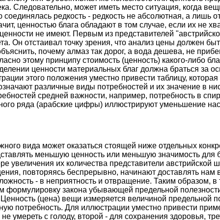
ка. Следовательно, может иметь место ситуация, когда вещ
 соединялась редкость - редкость не абсолютная, а лишь о
чит, ценностью блага обладают в том случае, если их не х
ценности не имеют. Первым из представителей "австрийской
а. Он отстаивал точку зрения, что анализ цены должен бы
бъяснить, почему алмаз так дорог, а вода дешева, не прибе
сно этому принципу стоимость (ценность) какого-либо бла
делении ценности материальных благ должна браться за ос
рации этого положения уместно привести таблицу, которая 
начают различные виды потребностей и их значение в нис
требностей средней важности, например, потребность в спи
ного ряда (арабские цифры) иллюстрируют уменьшение нас
ажного вида может оказаться стоящей ниже отдельных конкр
дставлять меньшую ценность или меньшую значимость для б
ере увеличения их количества представители австрийской 
ущения, повторяясь беспрерывно, начинают доставлять нам 
ожность - в неприятность и отвращение. Таким образом, в
им формулировку закона убывающей предельной полезности.
енность (цена) вещи измеряется величиной предельной п
ую потребность. Для иллюстрации уместно привести пример
не умереть с голоду, второй - для сохранения здоровья, тре