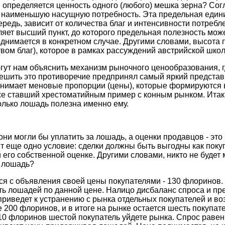
м определяется ценность одного (любого) мешка зерна? Со
 наименьшую насущную потребность. Эта предельная едини
едь, зависит от количества благ и интенсивности потребле
яет высший пункт, до которого предельная полезность может
однимается в конкретном случае. Другими словами, высота
вом благ), которое в рамках рассуждений австрийской школ
гут нам объяснить механизм рыночного ценообразования, г
решить это противоречие предпринял самый яркий представ
понимает меновые пропорции (цены), которые формируются 
уже ставший хрестоматийным пример с конным рынком. Итак
олько лошадь полезна именно ему.
они могли бы уплатить за лошадь, а оценки продавцов - э
т еще одно условие: сделки должны быть выгодны как покуп
й его собственной оценке. Другими словами, никто не будет
а лошадь?
ся с объявления своей цены покупателями - 130 флоринов.
ть лошадей по данной цене. Налицо дисбаланс спроса и пр
риведет к устранению с рынка отдельных покупателей и во
200 флоринов, и в итоге на рынке остается шесть покупател
10 флоринов шестой покупатель уйдете рынка. Спрос раве