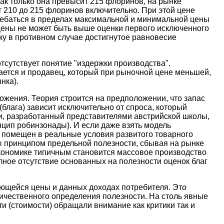
ак только она превысит 215 флоринов, на рынке
т 210 до 215 флоринов включительно. При этой цене
лебаться в пределах максимальной и минимальной цены
 цены не может быть выше оценки первого исключенного
ку в противном случае достигнутое равновесие
отсутствует понятие "издержки производства".
ается и продавец, который при рыночной цене меньшей,
нка).
ожения. Теория строится на предположении, что запас
(блага) зависит исключительно от спроса, который
ти, разработанный представителями австрийской школы,
цип робинзонады). И если даже взять модель
й помещен в реальные условия развитого товарного
ны принципом предельной полезности, сбывая на рынке
экономике типичным становится массовое производство
ное отсутствие основанных на полезности оценок благ
ющейся цены и данных доходах потребителя. Это
личественного определения полезности. На столь явные
и (стоимости) обращали внимание как критики так и