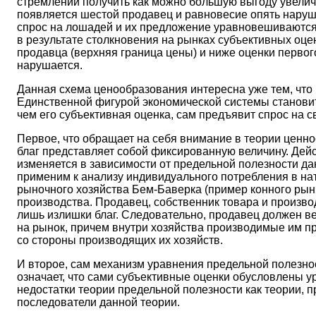
стремлении получить как можно большую выгоду увелич
появляется шестой продавец и равновесие опять наруша
спрос на лошадей и их предложение уравновешиваются.
в результате столкновения на рынках субъективных оц
продавца (верхняя граница цены) и ниже оценки первог
нарушается.
Данная схема ценообразования интересна уже тем, что п
Единственной фигурой экономической системы становитс
чем его субъективная оценка, сам предъявит спрос на 
Первое, что обращает на себя внимание в теории ценно
благ представляет собой фиксированную величину. Дейст
изменяется в зависимости от предельной полезности да
применим к анализу индивидуального потребления в на
рыночного хозяйства Бем-Баверка (пример конного рынк
производства. Продавец, собственник товара и произво
лишь излишки благ. Следовательно, продавец должен в
на рынок, причем внутри хозяйства производимые им пр
со стороны производящих их хозяйств.
И второе, сам механизм уравнения предельной полезно
означает, что сами субъективные оценки обусловлены у
недостатки теории предельной полезности как теории, 
последователи данной теории.