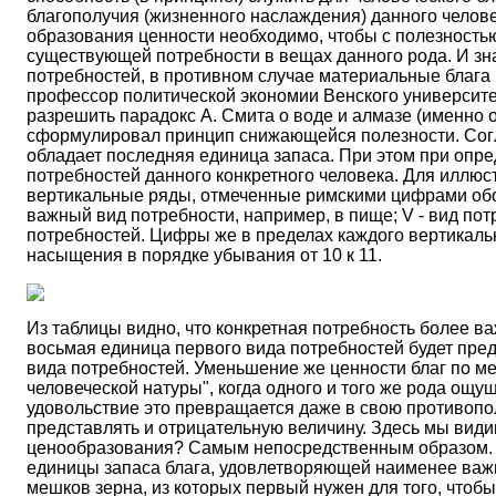
благополучия (жизненного наслаждения) данного челове
образования ценности необходимо, чтобы с полезностью
существующей потребности в вещах данного рода. И зна
потребностей, в противном случае материальные блага 
профессор политической экономии Венского университет
разрешить парадокс А. Смита о воде и алмазе (именно о
сформулировал принцип снижающейся полезности. Согла
обладает последняя единица запаса. При этом при опре
потребностей данного конкретного человека. Для иллюст
вертикальные ряды, отмеченные римскими цифрами обоз
важный вид потребности, например, в пище; V - вид по
потребностей. Цифры же в пределах каждого вертикаль
насыщения в порядке убывания от 10 к 11.
Из таблицы видно, что конкретная потребность более в
восьмая единица первого вида потребностей будет пре
вида потребностей. Уменьшение же ценности благ по м
человеческой натуры", когда одного и того же рода ощ
удовольствие это превращается даже в свою противопол
представлять и отрицательную величину. Здесь мы вид
ценообразования? Самым непосредственным образом. Ц
единицы запаса блага, удовлетворяющей наименее важн
мешков зерна, из которых первый нужен для того, чтобы 