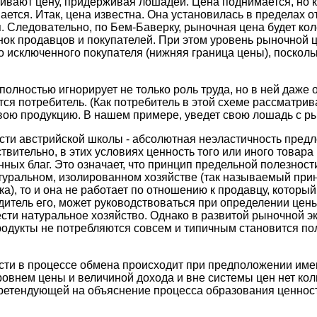
ивают цену, придерживая лошадей. Цена поднимается, но к
ется. Итак, цена известна. Она установилась в пределах о
 Следовательно, по Бем-Баверку, рыночная цена будет ко
енок продавцов и покупателей. При этом уровень рыночной
о исключенного покупателя (нижняя граница цены), посколь
олностью игнорирует не только роль труда, но в ней даже 
я потребитель. (Как потребитель в этой схеме рассматрив
свою продукцию. В нашем примере, уведет свою лошадь с ры
сти австрийской школы - абсолютная неэластичность предл
вительно, в этих условиях ценность того или иного товара 
нных благ. Это означает, что принцип предельной полезнос
туральном, изолированном хозяйстве (так называемый прин
а), то и она не работает по отношению к продавцу, которы
дитель его, может руководствоваться при определении це
ести натуральное хозяйство. Однако в развитой рыночной 
одукты не потребляются совсем и типичным становится пол
сти в процессе обмена происходит при предположении име
ровнем цены и величиной дохода и вне системы цен нет ко
претендующей на объяснение процесса образования ценност