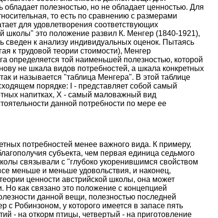
ь обладает полезностью, но не обладает ценностью. Для
тносительная, то есть по сравнению с размерами
ватает для удовлетворения соответствующих
 школы" это положение развил К. Менгер (1840-1921),
ть сведен к анализу индивидуальных оценок. Пытаясь
гая к трудовой теории стоимости), Менгер
га определяется той наименьшей полезностью, которой
нову не шкала видов потребностей, а шкала конкретных
так и называется "таблица Менгера". В этой таблице
ходящем порядке: I - представляет собой самый
ртных напитках, X - самый маловажный вид
тоятельности данной потребности по мере ее
етных потребностей менее важного вида. К примеру,
лагополучия субъекта, чем первая единица седьмого
школы связывали с "глубоко укоренившимся свойством
все меньше и меньше удовольствия, и наконец,
 теории ценности австрийской школы, она может
 Но как связано это положение с концепцией
олезности данной вещи, полезностью последней
 с Робинзоном, у которого имеется в запасе пять
тий - на откорм птицы, четвертый - на приготовление