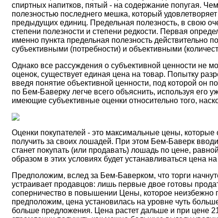
спиртных напитков, пятый - на содержание попугая. Че
полезностью последнего мешка, который удовлетворяет
предыдущих единиц. Предельная полезность, в свою очер
степени полезности и степени редкости. Первая определ
именно пункта предельная полезность действительно п
субъективными (потребности) и объективными (количест
Однако все рассуждения о субъективной ценности не мо
оценок, существует единая цена на товар. Попытку раз
введя понятие объективной ценности, под которой он 
по Бем-Баверку легче всего объяснить, используя его 
имеющие субъективные оценки относительно того, наск
Оценки покупателей - это максимальные цены, которые 
получить за своих лошадей. При этом Бем-Баверк вводи
станет покупать (или продавать) лошадь по цене, равно
образом в этих условиях будет устанавливаться цена н
Предположим, вслед за Бем-Баверком, что торги начнут
устраивает продавцов: лишь первые двое готовы прода
соперничество в повышении Цены, которое неизбежно п
предположим, цена установилась на уровне чуть больше 
больше предложения. Цена растет дальше и при цене 2