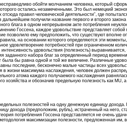
несправедливо обойти молчанием человека, который сформ
оторого остались незамеченными. Это был немецкий экономи
 отсюда правил человеческой деятельности", где попытал
в дальнейшем получили название первого и второго закона 
ного блага в одном непрерывном акте потребления неуклон
 мнению Госсена, каждое удовольствие представляет собо
ение позволило ему предположить, что существуют вполне 
правила, на основании которого определяются эти моменты,
ьное удовлетворение потребностей при ограниченном количе
е интенсивность удовольствия (полезность) выравнивается,
я заданного набора благ за определенный период времени,
 была бы равна одной и той же величине. Различные удово
равны последние, бесконечно малые частицы всех удовольс
ся в жизни максимума наслаждения, человек должен распре
ельного атома каждого получаемого наслаждения равнялась
о хозяйства и обозначив предельную полезность как MU, а ц
редельных полезностей на одну денежную единицу дохода. 
ицу дохода (предположим, рубль), истраченный на него, ст
теория потребления Госсена представляется не очень удачн
методология максимизации полезности, предложенная им, в