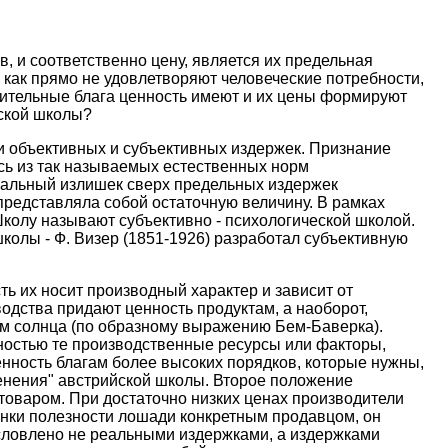
и соответственно цену, является их предельная
 как прямо не удовлетворяют человеческие потребности,
дительные блага ценность имеют и их цены формируют
йской школы?
ии объективных и субъективных издержек. Признание
сь из так называемых естественных норм
иальный излишек сверх предельных издержек
представляла собой остаточную величину. В рамках
колу называют субъективно - психологической школой.
колы - Ф. Визер (1851-1926) разработал субъективную
ь их носит производный характер и зависит от
одства придают ценность продуктам, а наоборот,
том солнца (по образному выражению Бем-Баверка).
нностью те производственные ресурсы или факторы,
енность благам более высоких порядков, которые нужны,
менения" австрийской школы. Второе положение
 товаром. При достаточно низких ценах производители
енки полезности лошади конкретным продавцом, он
бусловлено не реальными издержками, а издержками