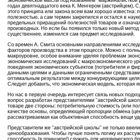
экономической мысли под названием "маржиналисткой р
годах девятнадцатого века К. Менгером (австрийцем),
этого принципа или закона всем вам хорошо известна:
полезностью, а сам термин закрепился и остался в нау
предельных приращений полезностей товаров и означал
производных. Но если бы появился только новый метод
существеннее, изменился сам предмет исследований.
Со времен А. Смита основными направлениями исследов
факторов производства в этом процессе. Можно с полн
макроуровне, особое внимание уделяя проблемам эконо
экономических исследований с макроэкономического у
поведения экономических субъектов (потребителя и фир
данными целями и данными ограниченными средствами. 
оптимальным результатом между конкурирующими целям
Следует добавить, что экономическая модель, которая я
Но нас в первую очередь интересует связь новых подх
вопрос разработан представителями "австрийской школы
товаре две стороны: потребительную стоимость (или по
качестве основы, определяющей пропорции обмена (цен 
рассматриваемая как объективная способность вещи уд
Представители же "австрийской школы" не только ввели
ценообразования. Чтобы лучше понять логику их рассуж
способность (в принципе!) служить для человеческого 