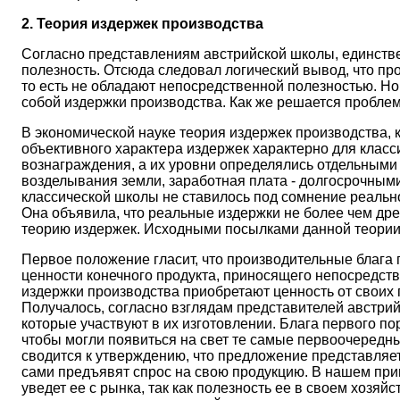
2. Теория издержек производства
Согласно представлениям австрийской школы, единстве
полезность. Отсюда следовал логический вывод, что про
то есть не обладают непосредственной полезностью. Н
собой издержки производства. Как же решается пробле
В экономической науке теория издержек производства, к
объективного характера издержек характерно для клас
вознаграждения, а их уровни определялись отдельным
возделывания земли, заработная плата - долгосрочным
классической школы не ставилось под сомнение реально
Она объявила, что реальные издержки не более чем дре
теорию издержек. Исходными посылками данной теории
Первое положение гласит, что производительные блага 
ценности конечного продукта, приносящего непосредств
издержки производства приобретают ценность от своих 
Получалось, согласно взглядам представителей австри
которые участвуют в их изготовлении. Блага первого по
чтобы могли появиться на свет те самые первоочередны
сводится к утверждению, что предложение представляет 
сами предъявят спрос на свою продукцию. В нашем при
уведет ее с рынка, так как полезность ее в своем хоз