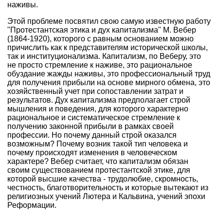
наживы.
Этой проблеме посвятил свою самую известную работу
"Протестантская этика и дух капитализма" М. Вебер
(1864-1920), которого с равным основанием можно
причислить как к представителям исторической школы,
так и институционализма. Капитализм, по Веберу, это
не просто стремление к наживе, это рациональное
обуздание жажды наживы, это профессиональный труд
для получения прибыли на основе мирного обмена, это
хозяйственный учет при сопоставлении затрат и
результатов. Дух капитализма предполагает строй
мышления и поведения, для которого характерно
рациональное и систематическое стремление к
получению законной прибыли в рамках своей
профессии. Но почему данный строй оказался
возможным? Почему возник такой тип человека и
почему происходят изменения в человеческом
характере? Вебер считает, что капитализм обязан
своим существованием протестантской этике, для
которой высшие качества - трудолюбие, скромность,
честность, благотворительность и которые вытекают из
религиозных учений Лютера и Кальвина, учений эпохи
Реформации.