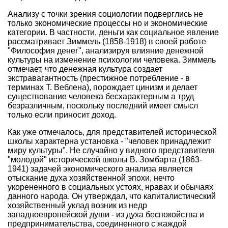
Анализу с точки зрения социологии подверглись не
только экономические процессы но и экономические
категории. В частности, деньги как социальное явление
рассматривает Зиммель (1858-1918) в своей работе
"Философия денег", анализируя влияние денежной
культуры на изменение психологии человека. Зиммель
отмечает, что денежная культура создает
экстравагантность (престижное потребление - в
терминах Т. Веблена), порождает цинизм и делает
существование человека бесхарактерным а труд
безразличным, поскольку последний имеет смысл
только если приносит доход.
Как уже отмечалось, для представителей исторической
школы характерна установка - "человек принадлежит
миру культуры". Не случайно у видного представителя
"молодой" исторической школы В. Зомбарта (1863-
1941) задачей экономического анализа является
отыскание духа хозяйственной эпохи, нечто
укорененного в социальных устоях, нравах и обычаях
данного народа. Он утверждал, что капиталистический
хозяйственный уклад возник из недр
западноевропейской души - из духа беспокойства и
предпринимательства, соединенного с жаждой