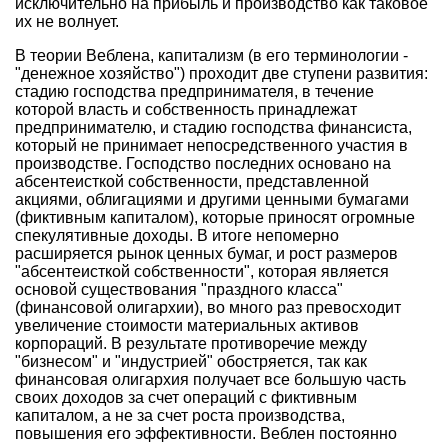
исключительно на прибыль и производство как таковое
их не волнует.
В теории Веблена, капитализм (в его терминологии -
"денежное хозяйство") проходит две ступени развития:
стадию господства предпринимателя, в течение
которой власть и собственность принадлежат
предпринимателю, и стадию господства финансиста,
который не принимает непосредственного участия в
производстве. Господство последних основано на
абсентеисткой собственности, представленной
акциями, облигациями и другими ценными бумагами
(фиктивным капиталом), которые приносят огромные
спекулятивные доходы. В итоге непомерно
расширяется рынок ценных бумаг, и рост размеров
"абсентеисткой собственности", которая является
основой существования "праздного класса"
(финансовой олигархии), во много раз превосходит
увеличение стоимости материальных активов
корпораций. В результате противоречие между
"бизнесом" и "индустрией" обостряется, так как
финансовая олигархия получает все большую часть
своих доходов за счет операций с фиктивным
капиталом, а не за счет роста производства,
повышения его эффективности. Веблен постоянно