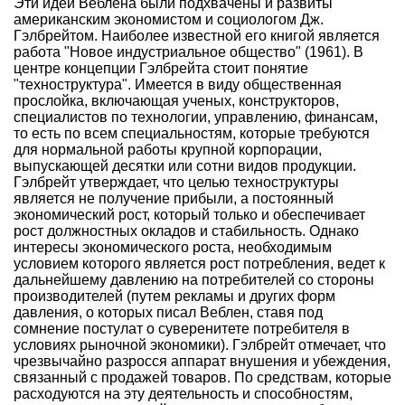
Эти идеи Веблена были подхвачены и развиты
американским экономистом и социологом Дж.
Гэлбрейтом. Наиболее известной его книгой является
работа "Новое индустриальное общество" (1961). В
центре концепции Гэлбрейта стоит понятие
"техноструктура". Имеется в виду общественная
прослойка, включающая ученых, конструкторов,
специалистов по технологии, управлению, финансам,
то есть по всем специальностям, которые требуются
для нормальной работы крупной корпорации,
выпускающей десятки или сотни видов продукции.
Гэлбрейт утверждает, что целью техноструктуры
является не получение прибыли, а постоянный
экономический рост, который только и обеспечивает
рост должностных окладов и стабильность. Однако
интересы экономического роста, необходимым
условием которого является рост потребления, ведет к
дальнейшему давлению на потребителей со стороны
производителей (путем рекламы и других форм
давления, о которых писал Веблен, ставя под
сомнение постулат о суверенитете потребителя в
условиях рыночной экономики). Гэлбрейт отмечает, что
чрезвычайно разросся аппарат внушения и убеждения,
связанный с продажей товаров. По средствам, которые
расходуются на эту деятельность и способностям,