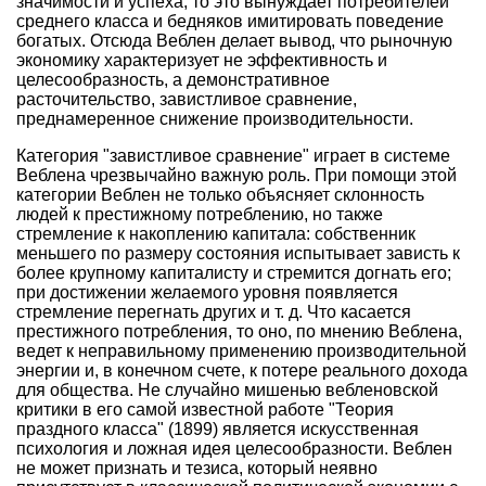
значимости и успеха, то это вынуждает потребителей
среднего класса и бедняков имитировать поведение
богатых. Отсюда Веблен делает вывод, что рыночную
экономику характеризует не эффективность и
целесообразность, а демонстративное
расточительство, завистливое сравнение,
преднамеренное снижение производительности.
Категория "завистливое сравнение" играет в системе
Веблена чрезвычайно важную роль. При помощи этой
категории Веблен не только объясняет склонность
людей к престижному потреблению, но также
стремление к накоплению капитала: собственник
меньшего по размеру состояния испытывает зависть к
более крупному капиталисту и стремится догнать его;
при достижении желаемого уровня появляется
стремление перегнать других и т. д. Что касается
престижного потребления, то оно, по мнению Веблена,
ведет к неправильному применению производительной
энергии и, в конечном счете, к потере реального дохода
для общества. Не случайно мишенью вебленовской
критики в его самой известной работе "Теория
праздного класса" (1899) является искусственная
психология и ложная идея целесообразности. Веблен
не может признать и тезиса, который неявно