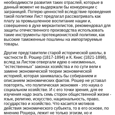
необходимости развития таких отраслей, которые в
данный момент не выдержали бы конкуренции с
заграницей. Потерю ценностей вследствие проведения
такой политики Лист предлагал рассматривать как
плату за промышленное воспитание нации и,
совершенно в духе меркантилистов, рекомендовал для
защиты отечественного производства использовать
такие инструменты протекционистской политики, как
высокие таможенные пошлины на импортируемые
товары.
Другие представители старой исторической школы, в
частности В. Рошер (1817-1894) и К. Книс (1821-1898),
вслед за Листом отвергали идею о неизменных,
"естественных" законах хозяйства и по сути вели к
замене экономической теории экономической
историей, которая занималась бы собиранием и
описанием экономических фактов. Рошер не уставал
повторять, что политическая экономия - это наука о
социальном хозяйстве. И с его точки зрения, для ее
изучения надо знать семь сторон общественной жизни -
язык, религию, искусство, национальность, право,
государство и хозяйство. Что касается мотивов
действия экономического субъекта, то в его основе, по
мнению Рошера, лежит не только эгоизм, но и