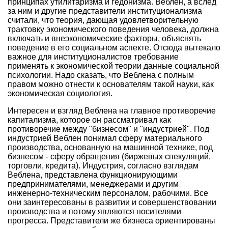
принципах утилитаризма и гедонизма. Веблен, а вслед
за ним и другие представители институционализма
считали, что теория, дающая удовлетворительную
трактовку экономического поведения человека, должна
включать и внеэкономические факторы, объяснять
поведение в его социальном аспекте. Отсюда вытекало
важное для институционалистов требование
применять к экономической теории данные социальной
психологии. Надо сказать, что Веблена с полным
правом можно отнести к основателям такой науки, как
экономическая социология.
Интересен и взгляд Веблена на главное противоречие
капитализма, которое он рассматривал как
противоречие между "бизнесом" и "индустрией". Под
индустрией Веблен понимал сферу материального
производства, основанную на машинной технике, под
бизнесом - сферу обращения (биржевых спекуляций,
торговли, кредита). Индустрия, согласно взглядам
Веблена, представлена функционирующими
предпринимателями, менеджерами и другим
инженерно-техническим персоналом, рабочими. Все
они заинтересованы в развитии и совершенствовании
производства и потому являются носителями
прогресса. Представители же бизнеса ориентированы