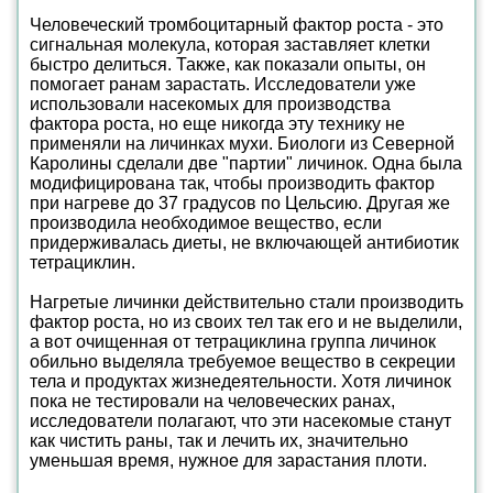
Человеческий тромбоцитарный фактор роста - это
сигнальная молекула, которая заставляет клетки
быстро делиться. Также, как показали опыты, он
помогает ранам зарастать. Исследователи уже
использовали насекомых для производства
фактора роста, но еще никогда эту технику не
применяли на личинках мухи. Биологи из Северной
Каролины сделали две "партии" личинок. Одна была
модифицирована так, чтобы производить фактор
при нагреве до 37 градусов по Цельсию. Другая же
производила необходимое вещество, если
придерживалась диеты, не включающей антибиотик
тетрациклин.
Нагретые личинки действительно стали производить
фактор роста, но из своих тел так его и не выделили,
а вот очищенная от тетрациклина группа личинок
обильно выделяла требуемое вещество в секреции
тела и продуктах жизнедеятельности. Хотя личинок
пока не тестировали на человеческих ранах,
исследователи полагают, что эти насекомые станут
как чистить раны, так и лечить их, значительно
уменьшая время, нужное для зарастания плоти.