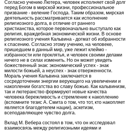
Согласно учению Лютера, человек исполняет свой долг
перед Богом в мирской жизни, профессиональное
призвание - веление Господа. Таким образом, мирская
деятельность рассматривается как исполнение
религиозного долга, в отличие от раннего
христианства, которое первоначально выступало как
религия, враждебная экономической жизни. В основе
религиозного учения Кальвина - догмат об избранности
к спасению. Согласно этому учению, на человеке,
пришедшем в данный мир, уже лежит клеймо -
избранности или проклятья, и человек своими делами
ничего не в силах изменить. Но он может увидеть
божественный знак: экономический успех - знак
милости божьей, а неуспех - знак отверженности.
Мораль учения Кальвина заключается в
сосредоточении энергии верующего на увеличении и
накоплении богатства во славу божью. Как кальвинизм,
так и лютеранство формируют новые качества
человека бережливость и стремление к накоплению
(вспомните тезис А. Смита о том, что тот, кто накопляет
является благодетелем нации), аскетизм,
всеподавляющее чувство долга.
Вклад М. Вебера состоял в том, что он исследовал
взаимосвязь между религиозными идеями и