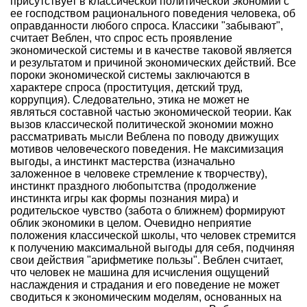
присутствует в классической политической экономии с
ее господством рационального поведения человека, об
оправданности любого спроса. Классики "забывают",
считает Веблен, что спрос есть проявление
экономической системы и в качестве таковой является
и результатом и причиной экономических действий. Все
пороки экономической системы заключаются в
характере спроса (проституция, детский труд,
коррупция). Следовательно, этика не может не
являться составной частью экономической теории. Как
вызов классической политической экономии можно
рассматривать мысли Веблена по поводу движущих
мотивов человеческого поведения. Не максимизация
выгоды, а инстинкт мастерства (изначально
заложенное в человеке стремление к творчеству),
инстинкт праздного любопытства (продолжение
инстинкта игры как формы познания мира) и
родительское чувство (забота о ближнем) формируют
облик экономики в целом. Очевидно неприятие
положения классической школы, что человек стремится
к получению максимальной выгоды для себя, подчиняя
свои действия "арифметике пользы". Веблен считает,
что человек не машина для исчисления ощущений
наслаждения и страдания и его поведение не может
сводиться к экономическим моделям, основанных на