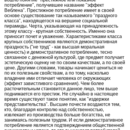
потребление", получившее название "эффект
Веблена". Престижное потребление имеет в своей
основе существование так называемого "праздного
класса", находящегося на вершине социальной
пирамиды. Черта, указывающая на принадлежность
этому классу - крупная собственность. Именно она
приносит почет и уважение. Характеристиками класса
крупных собственников являются демонстративная
праздность ("не труд" - как высшая моральная
ценность) и демонстративное потребление, тесно
связанное с денежной культурой, где предмет получает
эстетическую оценку не по своим качествам, а по своей
цене. Другими словами, товары начинают цениться не
по их полезным свойствам, а по тому, насколько
владение ими отличает человека от окружающих
(эффект завистливого сравнения). Чем более
расточительным становится данное лицо, тем выше
поднимается его престиж. Не случайно в настоящее
время существуют такое понятие, как "издержки
представительства". Высшие почести воздаются тем,
кто, благодаря контролю над собственностью,
извлекает из производства больше богатства, не
занимаясь полезным трудом. И если демонстративное
потребление является подтверждением общественной