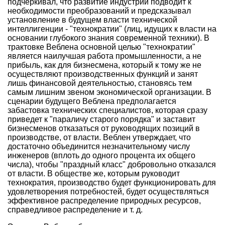
подчеркивал, что развитие индустрии подводит к
необходимости преобразований и предсказывал
установление в будущем власти технической
интеллигенции - "технократии" (лиц, идущих к власти на
основании глубокого знания современной техники). В
трактовке Веблена основной целью "технократии"
является наилучшая работа промышленности, а не
прибыль, как для бизнесмена, который к тому же не
осуществляют производственных функций и занят
лишь финансовой деятельностью, становясь тем
самым лишним звеном экономической организации. В
сценарии будущего Веблена предполагается
забастовка технических специалистов, которая сразу
приведет к "параличу старого порядка" и заставит
бизнесменов отказаться от руководящих позиций в
производстве, от власти. Веблен утверждает, что
достаточно объединится незначительному числу
инженеров (вплоть до одного процента их общего
числа), чтобы "праздный класс" добровольно отказался
от власти. В обществе же, которым руководит
технократия, производство будет функционировать для
удовлетворения потребностей, будет осуществляться
эффективное распределение природных ресурсов,
справедливое распределение и т. д.