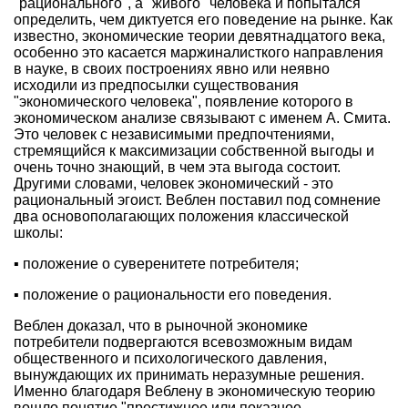
"рационального", а "живого" человека и попытался
определить, чем диктуется его поведение на рынке. Как
известно, экономические теории девятнадцатого века,
особенно это касается маржиналисткого направления
в науке, в своих построениях явно или неявно
исходили из предпосылки существования
"экономического человека", появление которого в
экономическом анализе связывают с именем А. Смита.
Это человек с независимыми предпочтениями,
стремящийся к максимизации собственной выгоды и
очень точно знающий, в чем эта выгода состоит.
Другими словами, человек экономический - это
рациональный эгоист. Веблен поставил под сомнение
два основополагающих положения классической
школы:
▪ положение о суверенитете потребителя;
▪ положение о рациональности его поведения.
Веблен доказал, что в рыночной экономике
потребители подвергаются всевозможным видам
общественного и психологического давления,
вынуждающих их принимать неразумные решения.
Именно благодаря Веблену в экономическую теорию
вошло понятие "престижное или показное