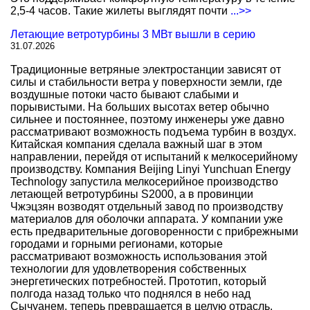
2,5-4 часов. Такие жилеты выглядят почти
...>>
Летающие ветротурбины 3 МВт вышли в серию
31.07.2026
Традиционные ветряные электростанции зависят от
силы и стабильности ветра у поверхности земли, где
воздушные потоки часто бывают слабыми и
порывистыми. На больших высотах ветер обычно
сильнее и постояннее, поэтому инженеры уже давно
рассматривают возможность подъема турбин в воздух.
Китайская компания сделала важный шаг в этом
направлении, перейдя от испытаний к мелкосерийному
производству. Компания Beijing Linyi Yunchuan Energy
Technology запустила мелкосерийное производство
летающей ветротурбины S2000, а в провинции
Чжэцзян возводят отдельный завод по производству
материалов для оболочки аппарата. У компании уже
есть предварительные договоренности с прибрежными
городами и горными регионами, которые
рассматривают возможность использования этой
технологии для удовлетворения собственных
энергетических потребностей. Прототип, который
полгода назад только что поднялся в небо над
Сычуанем, теперь превращается в целую отрасль.