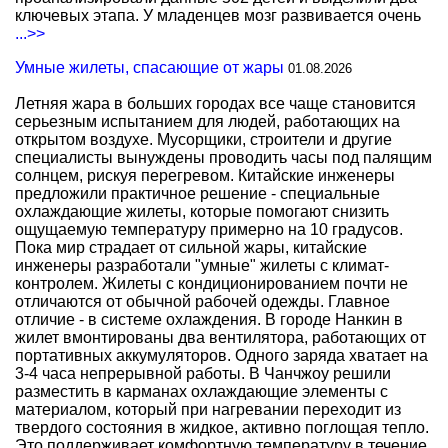
ключевых этапа. У младенцев мозг развивается очень
...>>
Умные жилеты, спасающие от жары
01.08.2026
Летняя жара в больших городах все чаще становится
серьезным испытанием для людей, работающих на
открытом воздухе. Мусорщики, строители и другие
специалисты вынуждены проводить часы под палящим
солнцем, рискуя перегревом. Китайские инженеры
предложили практичное решение - специальные
охлаждающие жилеты, которые помогают снизить
ощущаемую температуру примерно на 10 градусов.
Пока мир страдает от сильной жары, китайские
инженеры разработали "умные" жилеты с климат-
контролем. Жилеты с кондиционированием почти не
отличаются от обычной рабочей одежды. Главное
отличие - в системе охлаждения. В городе Нанкин в
жилет вмонтированы два вентилятора, работающих от
портативных аккумуляторов. Одного заряда хватает на
3-4 часа непрерывной работы. В Чанчжоу решили
разместить в карманах охлаждающие элементы с
материалом, который при нагревании переходит из
твердого состояния в жидкое, активно поглощая тепло.
Это поддерживает комфортную температуру в течение