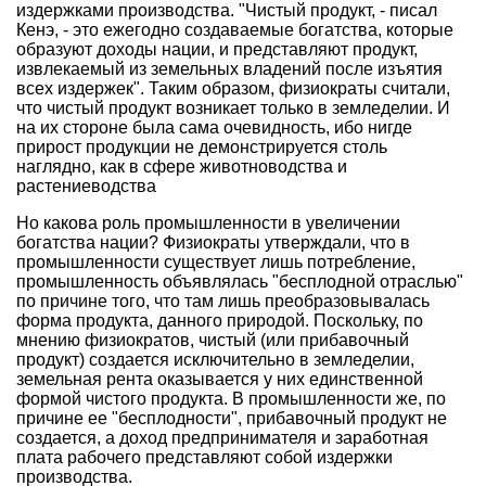
издержками производства. "Чистый продукт, - писал
Кенэ, - это ежегодно создаваемые богатства, которые
образуют доходы нации, и представляют продукт,
извлекаемый из земельных владений после изъятия
всех издержек". Таким образом, физиократы считали,
что чистый продукт возникает только в земледелии. И
на их стороне была сама очевидность, ибо нигде
прирост продукции не демонстрируется столь
наглядно, как в сфере животноводства и
растениеводства
Но какова роль промышленности в увеличении
богатства нации? Физиократы утверждали, что в
промышленности существует лишь потребление,
промышленность объявлялась "бесплодной отраслью"
по причине того, что там лишь преобразовывалась
форма продукта, данного природой. Поскольку, по
мнению физиократов, чистый (или прибавочный
продукт) создается исключительно в земледелии,
земельная рента оказывается у них единственной
формой чистого продукта. В промышленности же, по
причине ее "бесплодности", прибавочный продукт не
создается, а доход предпринимателя и заработная
плата рабочего представляют собой издержки
производства.