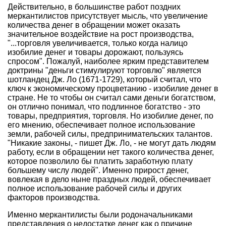
Действительно, в большинстве работ поздних
меркантилистов присутствует мысль, что увеличение
количества денег в обращении может оказать
значительное воздействие на рост производства,
"...торговля увеличивается, только когда налицо
изобилие денег и товары дорожают, пользуясь
спросом". Пожалуй, наиболее ярким представителем
доктрины "деньги стимулируют торговлю" является
шотландец Дж. Ло (1671-1729), который считал, что
ключ к экономическому процветанию - изобилие денег в
стране. Не то чтобы он считал сами деньги богатством,
он отлично понимал, что подлинное богатство - это
товары, предприятия, торговля. Но изобилие денег, по
его мнению, обеспечивает полное использование
земли, рабочей силы, предпринимательских талантов.
"Никакие законы, - пишет Дж. Ло, - не могут дать людям
работу, если в обращении нет такого количества денег,
которое позволило бы платить заработную плату
большему числу людей". Именно прирост денег,
вовлекая в дело ныне праздных людей, обеспечивает
полное использование рабочей силы и других
факторов производства.
Именно меркантилисты были родоначальниками
представления о недостатке денег как о причине