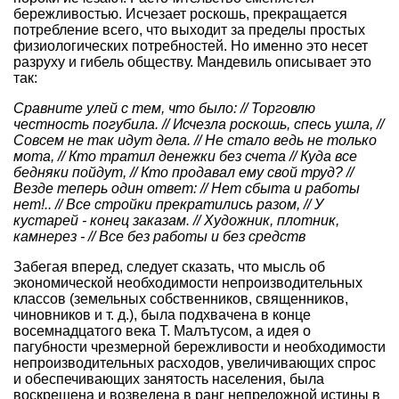
бережливостью. Исчезает роскошь, прекращается
потребление всего, что выходит за пределы простых
физиологических потребностей. Но именно это несет
разруху и гибель обществу. Мандевиль описывает это
так:
Сравните улей с тем, что было: // Торговлю
честность погубила. // Исчезла роскошь, спесь ушла, //
Совсем не так идут дела. // Не стало ведь не только
мота, // Кто тратил денежки без счета // Куда все
бедняки пойдут, // Кто продавал ему свой труд? //
Везде теперь один ответ: // Нет сбыта и работы
нет!.. // Все стройки прекратились разом, // У
кустарей - конец заказам. // Художник, плотник,
камнерез - // Все без работы и без средств
Забегая вперед, следует сказать, что мысль об
экономической необходимости непроизводительных
классов (земельных собственников, священников,
чиновников и т. д.), была подхвачена в конце
восемнадцатого века Т. Малътусом, а идея о
пагубности чрезмерной бережливости и необходимости
непроизводительных расходов, увеличивающих спрос
и обеспечивающих занятость населения, была
воскрешена и возведена в ранг непреложной истины в