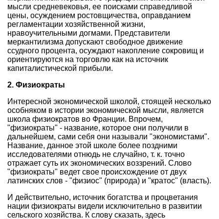
мысли средневековья, ее поисками справедливой
цены, осуждением ростовщичества, оправданием
регламентации хозяйственной жизни,
нравоучительными догмами. Представители
меркантилизма допускают свободное движение
ссудного процента, осуждают накопление сокровищ и
ориентируются на торговлю как на источник
капиталистической прибыли.
2. Физиократы
Интересной экономической школой, стоящей несколько
особняком в истории экономической мысли, является
школа физиократов во Франции. Впрочем,
"физиократы" - название, которое они получили в
дальнейшем, сами себя они называли "экономистами".
Название, данное этой школе более поздними
исследователями отнюдь не случайно, т. к. точно
отражает суть их экономических воззрений. Слово
"физиократы" ведет свое происхождение от двух
латинских слов - "физиос" (природа) и "кратос" (власть).
И действительно, источник богатства и процветания
нации физиократы видели исключительно в развитии
сельского хозяйства. К слову сказать, здесь