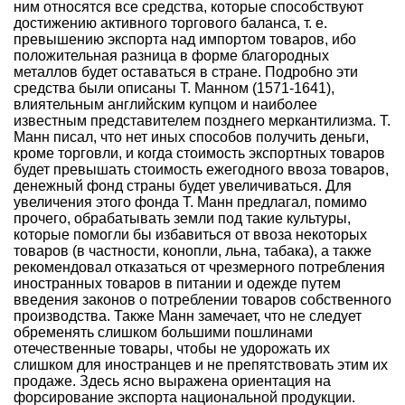
ним относятся все средства, которые способствуют
достижению активного торгового баланса, т. е.
превышению экспорта над импортом товаров, ибо
положительная разница в форме благородных
металлов будет оставаться в стране. Подробно эти
средства были описаны Т. Манном (1571-1641),
влиятельным английским купцом и наиболее
известным представителем позднего меркантилизма. Т.
Манн писал, что нет иных способов получить деньги,
кроме торговли, и когда стоимость экспортных товаров
будет превышать стоимость ежегодного ввоза товаров,
денежный фонд страны будет увеличиваться. Для
увеличения этого фонда Т. Манн предлагал, помимо
прочего, обрабатывать земли под такие культуры,
которые помогли бы избавиться от ввоза некоторых
товаров (в частности, конопли, льна, табака), а также
рекомендовал отказаться от чрезмерного потребления
иностранных товаров в питании и одежде путем
введения законов о потреблении товаров собственного
производства. Также Манн замечает, что не следует
обременять слишком большими пошлинами
отечественные товары, чтобы не удорожать их
слишком для иностранцев и не препятствовать этим их
продаже. Здесь ясно выражена ориентация на
форсирование экспорта национальной продукции.