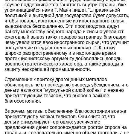
случае поддерживается занятость внутри страны. Уже
упоминавшийся нами Т. Манн пишет, "...правильной
политикой и выгодной для государства будет допускать,
чтобы товары, изготовленные из иностранного сырья,
вывозились беспошлинно. Эти производства дадут
работу множеству бедного народа и сильно увеличат
ежегодный вывоз таких товаров за границу, благодаря
чему увеличится ввоз иностранного сырья, что улучшит
поступление государственных пошлин...". К этому
широко распространенному и в настоящее время
протекционистскому аргументу добавлялись доводы
военно-стратегического характера, а также доводы в
защиту неокрепшей промышленности.
Стремление к притоку драгоценных металлов
объяснялось не в последнюю очередь убеждением, что
деньги являются "мускульной силой войны" и неявно
присутствующим тезисом, что оборона важнее
благосостояния.
Впрочем, мотивы обеспечения благосостояния все же
присутствуют у меркантилистов. Они считают, что
деньги стимулируют торговлю: увеличение
предложения денег сопровождается ростом спроса на
товары, и, следовательно, именно объем торговли, а не