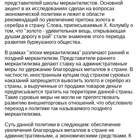
представителей школы меркантилистов. Основной
акцент в их исследованиях сделан на вопросах
экономической политики и лежит в области
рекомендаций по увеличению притока золота и
серебра в страну. Слова, приписываемые Х. Колумбу о
том, что "золото - удивительная вещь, открывающая
душам дорогу в рай" стали знаменем этого периода
развития буржуазного общества.
В рамках "эпохи меркантилизма" различают ранний и
поздний меркантилизм. Представители раннего
меркантилизма делают ставку на административные
меры по удержанию благородных металлов в стране. В
частности, иностранным купцам под страхом суровых
наказаний запрещается вывозить золото и серебро из
страны, а вырученные от продажи товаров деньги
предписывается тратить на территории данной страны.
Такие суровые меры не могли не препятствовать
развитию внешнеторговых отношений, что обусловило
переход к политике так называемого позднего
меркантилизма.
Суть данной политики в следующем: обеспечение
увеличения благородных металлов в стране не
административными, а экономическими средствами. К