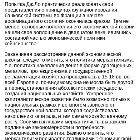
Попытка Дж.Ло практически реализовать свои
представления о принципах функционирования
банковской системы во Франции в начале
восемнадцатого столетия окончилась крахом. Тем не
менее, основные положения его экономической теории
нашли свое воплощение в двадцатом веке, явившись
составной частью экономической политики
кейнсианства.
Заканчивая рассмотрение данной экономической
школы, следует отметить, что политика меркантилизма,
т. е. политика накопления денег в форме драгоценных
металлов, протекционизма и государственной
регламентации хозяйства проводилась в 15-18 вв. во
всей Европе и, по-видимому, она не могла быть другой
в период становления абсолютистских государств,
создания национальных хозяйств. Ускоренное
капиталистическое развитие было возможно только в
национальных рамках и во многом зависело от
государственной власти, которая содействовала
накоплению капитала, и тем самым хозяйственному
росту. Своими взглядами меркантилисты выражали
подлинные закономерности и потребности
экономического развития. Важно отметить, что
меркантилизм порывает с традициями экономической