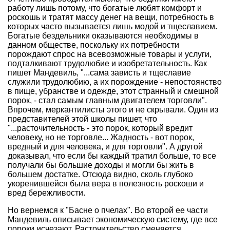
работу лишь потому, что богатые любят комфорт и
роскошь и тратят массу денег на вещи, потребность в
которых часто вызывается лишь модой и тщеславием.
Богатые бездельники оказываются необходимы в
данном обществе, поскольку их потребности
порождают спрос на всевозможные товары и услуги,
подталкивают трудолюбие и изобретательность. Как
пишет Мандевиль, "...сама зависть и тщеславие
служили трудолюбию, а их порождение - непостоянство
в пище, убранстве и одежде, этот странный и смешной
порок, - стал самым главным двигателем торговли".
Впрочем, меркантилисты этого и не скрывали. Один из
представителей этой школы пишет, что
"...расточительность - это порок, который вредит
человеку, но не торговле... Жадность - вот порок,
вредный и для человека, и для торговли". А другой
доказывал, что если бы каждый тратил больше, то все
получали бы большие доходы и могли бы жить в
большем достатке. Отсюда видно, сколь глубоко
укоренившейся была вера в полезность роскоши и
вред бережливости.
Но вернемся к "Басне о пчелах". Во второй ее части
Мандевиль описывает экономическую систему, где все
пороки исчезают. Расточительство сменяется