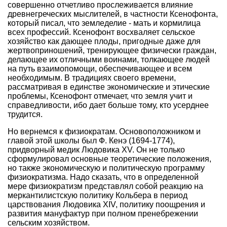
совершенно отчетливо прослеживается влияние
древнегреческих мыслителей, в частности Ксенофонта,
который писал, что земледелие - мать и кормилица
всех профессий. Ксенофонт восхваляет сельское
хозяйство как дающее плоды, пригодные даже для
жертвоприношений, тренирующее физически граждан,
делающее их отличными воинами, толкающее людей
на путь взаимопомощи, обеспечивающее и всем
необходимым. В традициях своего времени,
рассматривая в единстве экономические и этические
проблемы, Ксенофонт отмечает, что земля учит и
справедливости, ибо дает больше тому, кто усерднее
трудится.
Но вернемся к физиократам. Основоположником и
главой этой школы был Ф. Кенэ (1694-1774),
придворный медик Людовика XV. Он не только
сформулировал основные теоретические положения,
но также экономическую и политическую программу
физиократизма. Надо сказать, что в определенной
мере физиократизм представлял собой реакцию на
меркантилистскую политику Кольбера в период
царствования Людовика XIV, политику поощрения и
развития мануфактур при полном пренебрежении
сельским хозяйством.