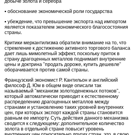
добыче золота и серебра
▪ обоснование экономической роли государства
▪ убеждение, что превышение экспорта над импортом
является показателем экономического благосостояния
страны.
Критики меркантилизма обратили внимание на то, что
стремление к достижению активного торгового баланса
дает лишь мимолетный эффект, поскольку приток в
страну драгоценных металлов поднимает внутренние
цены и доктрина "продать дороже, купить дешевле"
оборачивается против самой страны.
Французский экономист Р. Кантильон и английский
философ Д. Юм в общем виде описали так
называемый "механизм золотоденежных потоков",
который автоматически приводит к естественному
распределению драгоценных металлов между
странами и установлению таких уровней внутренних
цен, при которых экспорт каждой страны становится
равным ее импорту. Суть действия данного механизма
сводится к следующему: дополнительное количество
золота в отдельной стране повысит уровень
внутренних цен относительно других стран, это, в свою