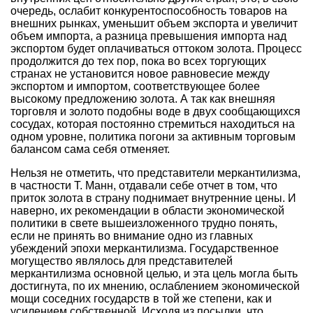
очередь, ослабит конкурентоспособность товаров на
внешних рынках, уменьшит объем экспорта и увеличит
объем импорта, а разница превышения импорта над
экспортом будет оплачиваться оттоком золота. Процесс
продолжится до тех пор, пока во всех торгующих
странах не установится новое равновесие между
экспортом и импортом, соответствующее более
высокому предложению золота. А так как внешняя
торговля и золото подобны воде в двух сообщающихся
сосудах, которая постоянно стремиться находиться на
одном уровне, политика погони за активным торговым
балансом сама себя отменяет.
Нельзя не отметить, что представители меркантилизма,
в частности Т. Манн, отдавали себе отчет в том, что
приток золота в страну поднимает внутренние цены. И
наверно, их рекомендации в области экономической
политики в свете вышеизложенного трудно понять,
если не принять во внимание одно из главных
убеждений эпохи меркантилизма. Государственное
могущество являлось для представителей
меркантилизма основной целью, и эта цель могла быть
достигнута, по их мнению, ослаблением экономической
мощи соседних государств в той же степени, как и
усилением собственной. Исходя из посылки, что