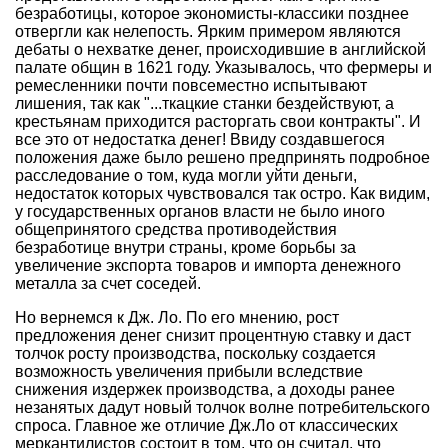
безработицы, которое экономисты-классики позднее
отвергли как нелепость. Ярким примером являются
дебаты о нехватке денег, происходившие в английской
палате общин в 1621 году. Указывалось, что фермеры и
ремесленники почти повсеместно испытывают
лишения, так как "...ткацкие станки бездействуют, а
крестьянам приходится расторгать свои контракты". И
все это от недостатка денег! Ввиду создавшегося
положения даже было решено предпринять подробное
расследование о том, куда могли уйти деньги,
недостаток которых чувствовался так остро. Как видим,
у государственных органов власти не было иного
общепринятого средства противодействия
безработице внутри страны, кроме борьбы за
увеличение экспорта товаров и импорта денежного
металла за счет соседей.
Но вернемся к Дж. Ло. По его мнению, рост
предложения денег снизит процентную ставку и даст
толчок росту производства, поскольку создается
возможность увеличения прибыли вследствие
снижения издержек производства, а доходы ранее
незанятых дадут новый толчок волне потребительского
спроса. Главное же отличие Дж.Ло от классических
меркантилистов состоит в том, что он считал, что