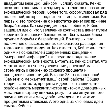
двадцатом веке Дж. Кейнсом. К слову сказать, Кейнс
позитивно оценивал вклад меркантилистов в развитие
экономической теории, более того, сформулировал ряд
положений, которые роднят его с меркантилистами. Во-
первых, это положение о недостатке денег как причине
безработицы. Как мы увидим в дальнейшем, Кейнс
защищал идею, что увеличение количества денег путем
кредитной экспансии банков может быть важнейшим
орудием борьбы с безработицей. Во-вторых, это
положение о высоких ценах как фактора расширения
торговли и производства. Как известно, Кейнс является
одним из основателей современных концепций
"умеренной инфляции" как средства поддержания
экономической активности. В-третьих, Кейнс считал, что
меркантилисты через увеличение денежной массы
стремились к снижению ссудного процента и
поощрению инвестиций. В главе 23, озаглавленной
"Заметки о меркантилизме..." своей работы "Общая
теория занятости, процента и денег" он заявил, что
озабоченность меркантилистов притоком драгоценных
металлов в страну явилось результатом интуитивного
ощущения связи между обилием денег и низкими
процентными ставками. А это одна из ключевых идей
самого Кейнса.