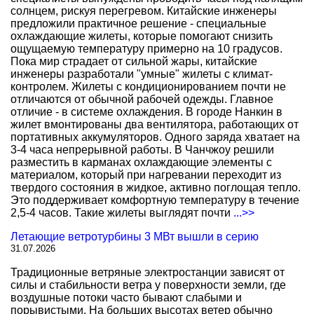
солнцем, рискуя перегревом. Китайские инженеры
предложили практичное решение - специальные
охлаждающие жилеты, которые помогают снизить
ощущаемую температуру примерно на 10 градусов.
Пока мир страдает от сильной жары, китайские
инженеры разработали "умные" жилеты с климат-
контролем. Жилеты с кондиционированием почти не
отличаются от обычной рабочей одежды. Главное
отличие - в системе охлаждения. В городе Нанкин в
жилет вмонтированы два вентилятора, работающих от
портативных аккумуляторов. Одного заряда хватает на
3-4 часа непрерывной работы. В Чанчжоу решили
разместить в карманах охлаждающие элементы с
материалом, который при нагревании переходит из
твердого состояния в жидкое, активно поглощая тепло.
Это поддерживает комфортную температуру в течение
2,5-4 часов. Такие жилеты выглядят почти
...>>
Летающие ветротурбины 3 МВт вышли в серию
31.07.2026
Традиционные ветряные электростанции зависят от
силы и стабильности ветра у поверхности земли, где
воздушные потоки часто бывают слабыми и
порывистыми. На больших высотах ветер обычно