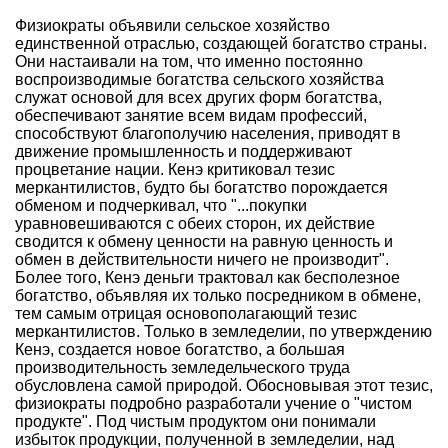
Физиократы объявили сельское хозяйство
единственной отраслью, создающей богатство страны.
Они настаивали на том, что именно постоянно
воспроизводимые богатства сельского хозяйства
служат основой для всех других форм богатства,
обеспечивают занятие всем видам профессий,
способствуют благополучию населения, приводят в
движение промышленность и поддерживают
процветание нации. Кенэ критиковал тезис
меркантилистов, будто бы богатство порождается
обменом и подчеркивал, что "...покупки
уравновешиваются с обеих сторон, их действие
сводится к обмену ценности на равную ценность и
обмен в действительности ничего не производит".
Более того, Кенэ деньги трактовал как бесполезное
богатство, объявляя их только посредником в обмене,
тем самым отрицая основополагающий тезис
меркантилистов. Только в земледелии, по утверждению
Кенэ, создается новое богатство, а большая
производительность земледельческого труда
обусловлена самой природой. Обосновывая этот тезис,
физиократы подробно разработали учение о "чистом
продукте". Под чистым продуктом они понимали
избыток продукции, полученной в земледелии, над