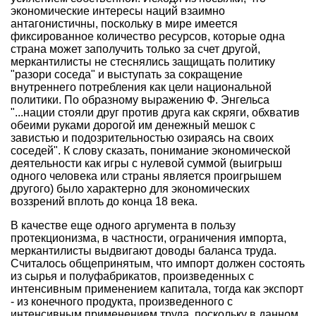
экономические интересы наций взаимно
антагонистичны, поскольку в мире имеется
фиксированное количество ресурсов, которые одна
страна может заполучить только за счет другой,
меркантилисты не стеснялись защищать политику
"разори соседа" и выступать за сокращение
внутреннего потребления как цели национальной
политики. По образному выражению Ф. Энгельса
"...нации стояли друг против друга как скряги, обхватив
обеими руками дорогой им денежный мешок с
завистью и подозрительностью озираясь на своих
соседей". К слову сказать, понимание экономической
деятельности как игры с нулевой суммой (выигрыш
одного человека или страны является проигрышем
другого) было характерно для экономических
воззрений вплоть до конца 18 века.
В качестве еще одного аргумента в пользу
протекционизма, в частности, ограничения импорта,
меркантилисты выдвигают доводы баланса труда.
Считалось общепринятым, что импорт должен состоять
из сырья и полуфабрикатов, произведенных с
интенсивным применением капитала, тогда как экспорт
- из конечного продукта, произведенного с
интенсивным применением труда, поскольку в данном