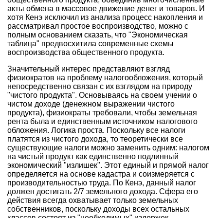
акты обмена в массовое движение денег и товаров. И
хотя Кенэ исключил из анализа процесс накопления и
рассматривал простое воспроизводство, можно с
полным основанием сказать, что "Экономическая
таблица" предвосхитила современные схемы
воспроизводства общественного продукта.
Значительный интерес представляют взгляд
физиократов на проблему налогообложения, который
непосредственно связан с их взглядом на природу
"чистого продукта". Основываясь на своем учении о
чистом доходе (денежном выражении чистого
продукта), физиократы требовали, чтобы земельная
рента была и единственным источником налогового
обложения. Логика проста. Поскольку все налоги
платятся из чистого дохода, то теоретически все
существующие налоги можно заменить одним: налогом
на чистый продукт как единственно подлинный
экономический "излишек". Этот единый и прямой налог
определяется на основе кадастра и соизмеряется с
производительностью труда. По Кенэ, данный налог
должен достигать 2/7 земельного дохода. Сфера его
действия всегда охватывает только земельных
собственников, поскольку доходы всех остальных
классов состоят из "необходимых" издержек