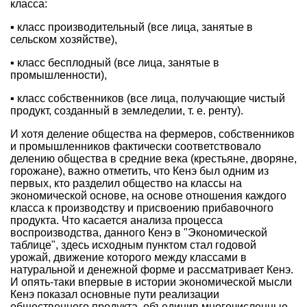
класса:
▪ класс производительный (все лица, занятые в
сельском хозяйстве),
▪ класс бесплодный (все лица, занятые в
промышленности),
▪ класс собственников (все лица, получающие чистый
продукт, созданный в земледелии, т. е. ренту).
И хотя деление общества на фермеров, собственников
и промышленников фактически соответствовало
делению общества в средние века (крестьяне, дворяне,
горожане), важно отметить, что Кенэ был одним из
первых, кто разделил общество на классы на
экономической основе, на основе отношения каждого
класса к производству и присвоению прибавочного
продукта. Что касается анализа процесса
воспроизводства, данного Кенэ в "Экономической
таблице", здесь исходным пунктом стал годовой
урожай, движение которого между классами в
натуральной и денежной форме и рассматривает Кенэ.
И опять-таки впервые в истории экономической мысли
Кенэ показал основные пути реализации
общественного продукта, объединив многочисленные