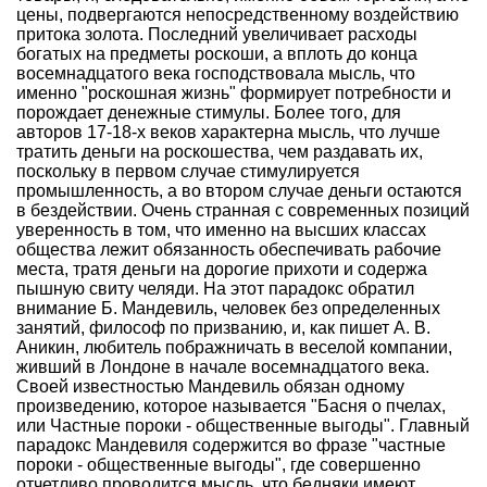
цены, подвергаются непосредственному воздействию
притока золота. Последний увеличивает расходы
богатых на предметы роскоши, а вплоть до конца
восемнадцатого века господствовала мысль, что
именно "роскошная жизнь" формирует потребности и
порождает денежные стимулы. Более того, для
авторов 17-18-х веков характерна мысль, что лучше
тратить деньги на роскошества, чем раздавать их,
поскольку в первом случае стимулируется
промышленность, а во втором случае деньги остаются
в бездействии. Очень странная с современных позиций
уверенность в том, что именно на высших классах
общества лежит обязанность обеспечивать рабочие
места, тратя деньги на дорогие прихоти и содержа
пышную свиту челяди. На этот парадокс обратил
внимание Б. Мандевиль, человек без определенных
занятий, философ по призванию, и, как пишет А. В.
Аникин, любитель пображничать в веселой компании,
живший в Лондоне в начале восемнадцатого века.
Своей известностью Мандевиль обязан одному
произведению, которое называется "Басня о пчелах,
или Частные пороки - общественные выгоды". Главный
парадокс Мандевиля содержится во фразе "частные
пороки - общественные выгоды", где совершенно
отчетливо проводится мысль, что бедняки имеют