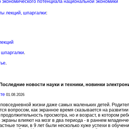
го экономического потенциала национальной экономики
ты лекций, шпаргалки
:
лекций
, шпаргалки
.
тье
.
Последние новости науки и техники, новинки электрон
сте
01.08.2026
повседневной жизни даже самых маленьких детей. Родител
тся вопросом, как экранное время сказывается на развитии
о продолжительность просмотра, но и возраст, в котором р
о экраны влияют на мозг в два периода - в раннем младенче
тные точки, в 9 лет были несколько хуже успехи в обучении