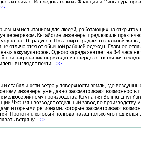
есь и сейчас. Исследователи из Франции и Сингапура про
.>>
ерьезным испытанием для людей, работающих на открытом в
уя перегревом. Китайские инженеры предложили практичн
ерно на 10 градусов. Пока мир страдает от сильной жары,
не отличаются от обычной рабочей одежды. Главное отличи
вных аккумуляторов. Одного заряда хватает на 3-4 часа н
 при нагревании переходит из твердого состояния в жидко
жилеты выглядят почти
...>>
ы и стабильности ветра у поверхности земли, где воздушн
поэтому инженеры уже давно рассматривают возможность по
к мелкосерийному производству. Компания Beijing Linyi Yu
нции Чжэцзян возводят отдельный завод по производству м
ами и горными регионами, которые рассматривают возможн
ей. Прототип, который полгода назад только что поднялся
вливать ветряну
...>>