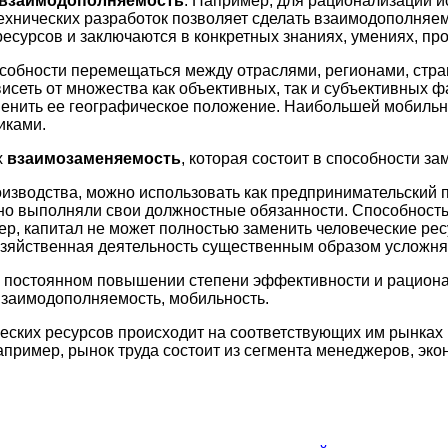
взаимодополняемость
. Например, для рационализации 
-технических разработок позволяет сделать взаимодополня
ресурсов и заключаются в конкретных знаниях, умениях, п
особности перемещаться между отраслями, регионами, стр
висеть от множества как объективных, так и субъективных 
изменить ее географическое положение. Наибольшей мобиль
иками.
х
взаимозаменяемость
, которая состоит в способности за
изводства, можно использовать как предпринимательский п
вно выполняли свои должностные обязанности. Способность
ер, капитал не может полностью заменить человеческие ре
озяйственная деятельность существенным образом усложняе
в постоянном повышении степени эффективности и рациона
взаимодополняемость, мобильность.
ких ресурсов происходит на соответствующих им рынках (н
пример, рынок труда состоит из сегмента менеджеров, эко