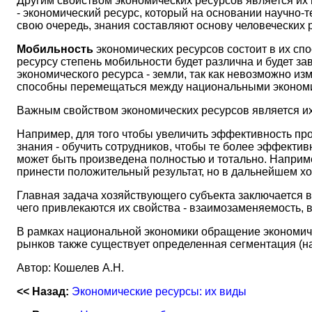
Другим свойством экономических ресурсов является их
- экономический ресурс, который на основании научно
свою очередь, знания составляют основу человеческих 
Мобильность
экономических ресурсов состоит в их сп
ресурсу степень мобильности будет различна и будет за
экономического ресурса - земли, так как невозможно 
способны перемещаться между национальными эконом
Важным свойством экономических ресурсов является и
Например, для того чтобы увеличить эффективность про
знания - обучить сотрудников, чтобы те более эффекти
может быть произведена полностью и тотально. Наприм
принести положительный результат, но в дальнейшем х
Главная задача хозяйствующего субъекта заключается 
чего привлекаются их свойства - взаимозаменяемость, 
В рамках национальной экономики обращение экономичес
рынков также существует определенная сегментация (на
Автор: Кошелев А.Н.
<< Назад:
Экономические ресурсы: их виды