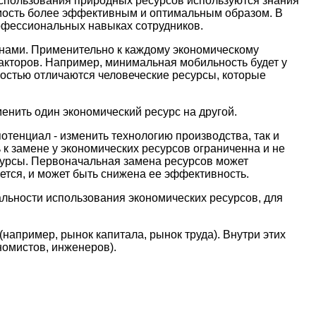
использования природных ресурсов используются знания
емость более эффективным и оптимальным образом. В
рофессиональных навыках сотрудников.
анами. Применительно к каждому экономическому
факторов. Например, минимальная мобильность будет у
ностью отличаются человеческие ресурсы, которые
менить один экономический ресурс на другой.
отенциал - изменить технологию производства, так и
 к замене у экономических ресурсов ограниченна и не
сурсы. Первоначальная замена ресурсов может
тся, и может быть снижена ее эффективность.
льности использования экономических ресурсов, для
апример, рынок капитала, рынок труда). Внутри этих
номистов, инженеров).