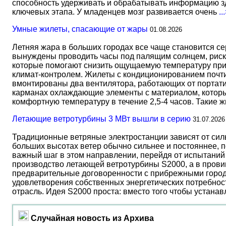
способность удерживать и обрабатывать информацию зд
ключевых этапа. У младенцев мозг развивается очень
..
Умные жилеты, спасающие от жары
01.08.2026
Летняя жара в больших городах все чаще становится с
вынуждены проводить часы под палящим солнцем, риск
которые помогают снизить ощущаемую температуру прим
климат-контролем. Жилеты с кондиционированием почти 
вмонтированы два вентилятора, работающих от портати
карманах охлаждающие элементы с материалом, который
комфортную температуру в течение 2,5-4 часов. Такие 
Летающие ветротурбины 3 МВт вышли в серию
31.07.2026
Традиционные ветряные электростанции зависят от сил
больших высотах ветер обычно сильнее и постояннее, 
важный шаг в этом направлении, перейдя от испытаний 
производство летающей ветротурбины S2000, а в прови
предварительные договоренности с прибрежными город
удовлетворения собственных энергетических потребност
отрасль. Идея S2000 проста: вместо того чтобы устана
Случайная новость из Архива