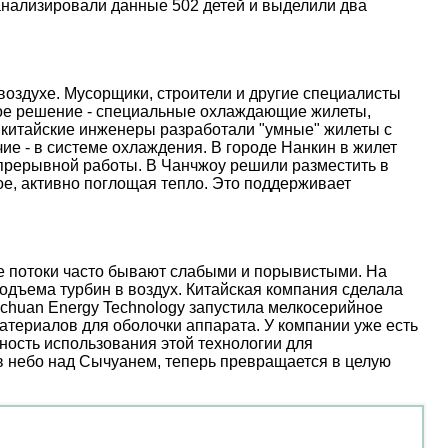
анализировали данные 502 детей и выделили два
оздухе. Мусорщики, строители и другие специалисты
ое решение - специальные охлаждающие жилеты,
 китайские инженеры разработали "умные" жилеты с
е - в системе охлаждения. В городе Нанкин в жилет
епрерывной работы. В Чанчжоу решили разместить в
е, активно поглощая тепло. Это поддерживает
ые потоки часто бывают слабыми и порывистыми. На
дъема турбин в воздух. Китайская компания сделала
nchuan Energy Technology запустила мелкосерийное
атериалов для оболочки аппарата. У компании уже есть
ость использования этой технологии для
 в небо над Сычуанем, теперь превращается в целую