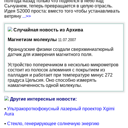
полгода назад только что поднялся в небо над
Сычуанем, теперь превращается в целую отрасль.
Идея S2000 проста: вместо того чтобы устанавливать
ветряну
...>>
Случайная новость из Архива
Магнетизм молекулы
11.07.2007
Французские физики создали сверхминиатюрный
датчик для измерения магнитного поля.
Устройство поперечником в несколько микрометров
состоит из полосок алюминия с покрытием из
палладия и работает при температуре минус 272
градуса Цельсия. Оно способно измерять
намагниченность одной молекулы.
Другие интересные новости:
▪
Ультракороткофокусный лазерный проектор Xgimi
Aura
▪
Стекло, генерирующее солнечную энергию