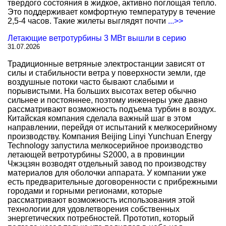
твердого состояния в жидкое, активно поглощая тепло.
Это поддерживает комфортную температуру в течение
2,5-4 часов. Такие жилеты выглядят почти
...>>
Летающие ветротурбины 3 МВт вышли в серию
31.07.2026
Традиционные ветряные электростанции зависят от
силы и стабильности ветра у поверхности земли, где
воздушные потоки часто бывают слабыми и
порывистыми. На больших высотах ветер обычно
сильнее и постояннее, поэтому инженеры уже давно
рассматривают возможность подъема турбин в воздух.
Китайская компания сделала важный шаг в этом
направлении, перейдя от испытаний к мелкосерийному
производству. Компания Beijing Linyi Yunchuan Energy
Technology запустила мелкосерийное производство
летающей ветротурбины S2000, а в провинции
Чжэцзян возводят отдельный завод по производству
материалов для оболочки аппарата. У компании уже
есть предварительные договоренности с прибрежными
городами и горными регионами, которые
рассматривают возможность использования этой
технологии для удовлетворения собственных
энергетических потребностей. Прототип, который