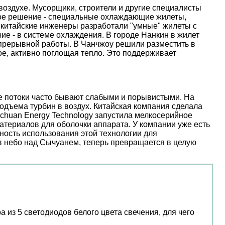
оздухе. Мусорщики, строители и другие специалисты
ое решение - специальные охлаждающие жилеты,
 китайские инженеры разработали "умные" жилеты с
е - в системе охлаждения. В городе Нанкин в жилет
епрерывной работы. В Чанчжоу решили разместить в
е, активно поглощая тепло. Это поддерживает
ые потоки часто бывают слабыми и порывистыми. На
дъема турбин в воздух. Китайская компания сделала
nchuan Energy Technology запустила мелкосерийное
атериалов для оболочки аппарата. У компании уже есть
ость использования этой технологии для
 в небо над Сычуанем, теперь превращается в целую
 5 светодиодов белого цвета свечения, для чего