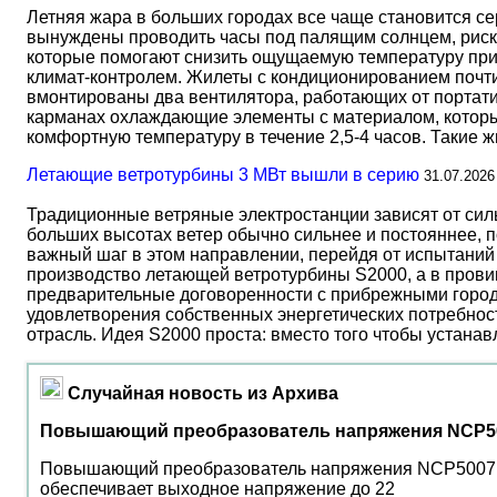
Летняя жара в больших городах все чаще становится с
вынуждены проводить часы под палящим солнцем, риск
которые помогают снизить ощущаемую температуру прим
климат-контролем. Жилеты с кондиционированием почти 
вмонтированы два вентилятора, работающих от портати
карманах охлаждающие элементы с материалом, который
комфортную температуру в течение 2,5-4 часов. Такие 
Летающие ветротурбины 3 МВт вышли в серию
31.07.2026
Традиционные ветряные электростанции зависят от сил
больших высотах ветер обычно сильнее и постояннее, 
важный шаг в этом направлении, перейдя от испытаний 
производство летающей ветротурбины S2000, а в прови
предварительные договоренности с прибрежными город
удовлетворения собственных энергетических потребност
отрасль. Идея S2000 проста: вместо того чтобы устана
Случайная новость из Архива
Повышающий преобразователь напряжения NCP5
Повышающий преобразователь напряжения NCP5007 от
обеспечивает выходное напряжение до 22