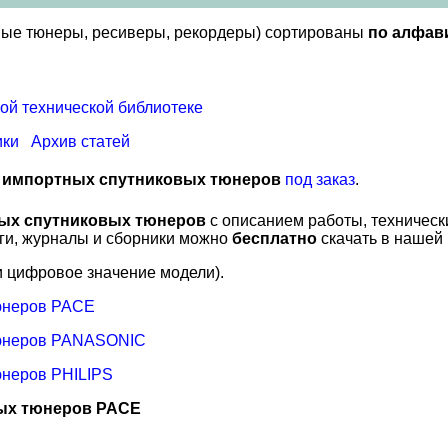
вые тюнеры, ресиверы, рекордеры) сортированы
по алфав
ой технической библиотеке
ики
Архив статей
в импортных спутниковых тюнеров
под заказ
.
ных спутниковых тюнеров
с описанием работы, техничес
иги, журналы и сборники можно
бесплатно
скачать в нашей
 цифровое значение модели).
тюнеров PACE
тюнеров PANASONIC
юнеров PHILIPS
вых тюнеров PACE