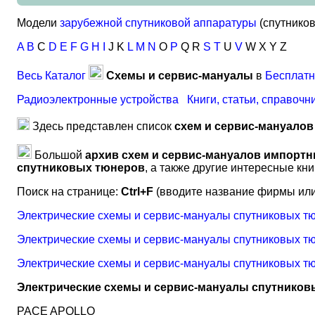
Модели
зарубежной спутниковой аппаратуры
(спутнико
A
B
C
D
E
F
G
H
I
J K
L
M
N
O
P
Q R
S
T
U
V
W X Y Z
Весь Каталог
Схемы и сервис-мануалы
в
Бесплатн
Радиоэлектронные устройства
Книги, статьи, справочн
Здесь представлен список
схем и сервис-мануало
Большой
архив схем и сервис-мануалов импорт
спутниковых тюнеров
, а также другие интересные кн
Поиск на странице:
Ctrl+F
(вводите название фирмы или
Электрические схемы и сервис-мануалы спутниковых 
Электрические схемы и сервис-мануалы спутниковых 
Электрические схемы и сервис-мануалы спутниковых т
Электрические схемы и сервис-мануалы спутнико
PACE APOLLO