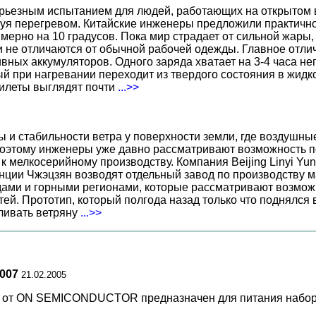
ерьезным испытанием для людей, работающих на открытом в
уя перегревом. Китайские инженеры предложили практичн
ерно на 10 градусов. Пока мир страдает от сильной жары,
не отличаются от обычной рабочей одежды. Главное отличи
вных аккумуляторов. Одного заряда хватает на 3-4 часа н
 при нагревании переходит из твердого состояния в жидко
жилеты выглядят почти
...>>
ы и стабильности ветра у поверхности земли, где воздушн
поэтому инженеры уже давно рассматривают возможность по
к мелкосерийному производству. Компания Beijing Linyi Yu
нции Чжэцзян возводят отдельный завод по производству м
ами и горными регионами, которые рассматривают возможн
ей. Прототип, который полгода назад только что поднялся
вливать ветряну
...>>
007
21.02.2005
 ON SEMICONDUCTOR предназначен для питания набора из