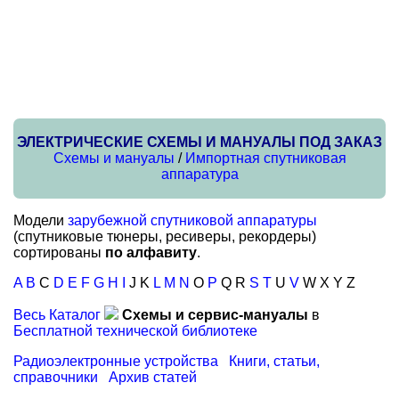
ЭЛЕКТРИЧЕСКИЕ СХЕМЫ И МАНУАЛЫ ПОД ЗАКАЗ
Схемы и мануалы
/
Импортная спутниковая
аппаратура
Модели
зарубежной спутниковой аппаратуры
(спутниковые тюнеры, ресиверы, рекордеры)
сортированы
по алфавиту
.
A
B
C
D
E
F
G
H
I
J K
L
M
N
O
P
Q R
S
T
U
V
W X Y Z
Весь Каталог
Схемы и сервис-мануалы
в
Бесплатной технической библиотеке
Радиоэлектронные устройства
Книги, статьи,
справочники
Архив статей