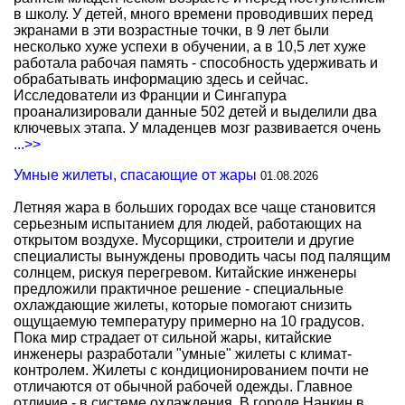
в школу. У детей, много времени проводивших перед
экранами в эти возрастные точки, в 9 лет были
несколько хуже успехи в обучении, а в 10,5 лет хуже
работала рабочая память - способность удерживать и
обрабатывать информацию здесь и сейчас.
Исследователи из Франции и Сингапура
проанализировали данные 502 детей и выделили два
ключевых этапа. У младенцев мозг развивается очень
...>>
Умные жилеты, спасающие от жары
01.08.2026
Летняя жара в больших городах все чаще становится
серьезным испытанием для людей, работающих на
открытом воздухе. Мусорщики, строители и другие
специалисты вынуждены проводить часы под палящим
солнцем, рискуя перегревом. Китайские инженеры
предложили практичное решение - специальные
охлаждающие жилеты, которые помогают снизить
ощущаемую температуру примерно на 10 градусов.
Пока мир страдает от сильной жары, китайские
инженеры разработали "умные" жилеты с климат-
контролем. Жилеты с кондиционированием почти не
отличаются от обычной рабочей одежды. Главное
отличие - в системе охлаждения. В городе Нанкин в