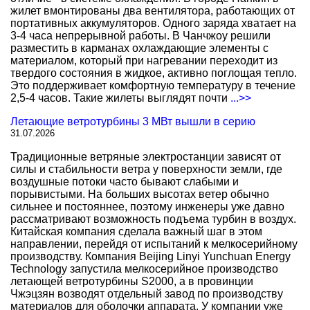
жилет вмонтированы два вентилятора, работающих от
портативных аккумуляторов. Одного заряда хватает на
3-4 часа непрерывной работы. В Чанчжоу решили
разместить в карманах охлаждающие элементы с
материалом, который при нагревании переходит из
твердого состояния в жидкое, активно поглощая тепло.
Это поддерживает комфортную температуру в течение
2,5-4 часов. Такие жилеты выглядят почти
...>>
Летающие ветротурбины 3 МВт вышли в серию
31.07.2026
Традиционные ветряные электростанции зависят от
силы и стабильности ветра у поверхности земли, где
воздушные потоки часто бывают слабыми и
порывистыми. На больших высотах ветер обычно
сильнее и постояннее, поэтому инженеры уже давно
рассматривают возможность подъема турбин в воздух.
Китайская компания сделала важный шаг в этом
направлении, перейдя от испытаний к мелкосерийному
производству. Компания Beijing Linyi Yunchuan Energy
Technology запустила мелкосерийное производство
летающей ветротурбины S2000, а в провинции
Чжэцзян возводят отдельный завод по производству
материалов для оболочки аппарата. У компании уже