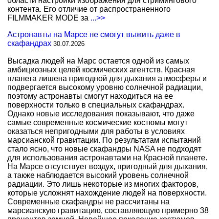
области настройки изображения для стримингового
контента. Его отличие от распространенного
FILMMAKER MODE за
...>>
Астронавты на Марсе не смогут выжить даже в
скафандрах
30.07.2026
Высадка людей на Марс остается одной из самых
амбициозных целей космических агентств. Красная
планета лишена пригодной для дыхания атмосферы и
подвергается высокому уровню солнечной радиации,
поэтому астронавты смогут находиться на ее
поверхности только в специальных скафандрах.
Однако новые исследования показывают, что даже
самые современные космические костюмы могут
оказаться непригодными для работы в условиях
марсианской гравитации. По результатам испытаний
стало ясно, что новые скафандры NASA не подходят
для использования астронавтами на Красной планете.
На Марсе отсутствует воздух, пригодный для дыхания,
а также наблюдается высокий уровень солнечной
радиации. Это лишь некоторые из многих факторов,
которые усложнят нахождение людей на поверхности.
Современные скафандры не рассчитаны на
марсианскую гравитацию, составляющую примерно 38