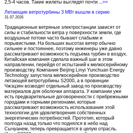
2,5-4 часов. Такие жилеты выглядят почти
...>>
Летающие ветротурбины 3 МВт вышли в серию
31.07.2026
Традиционные ветряные электростанции зависят от
силы и стабильности ветра у поверхности земли, где
воздушные потоки часто бывают слабыми и
порывистыми. На больших высотах ветер обычно
сильнее и постояннее, поэтому инженеры уже давно
рассматривают возможность подъема турбин в воздух.
Китайская компания сделала важный шаг в этом
направлении, перейдя от испытаний к мелкосерийному
производству. Компания Beijing Linyi Yunchuan Energy
Technology запустила мелкосерийное производство
летающей ветротурбины S2000, а в провинции
Чжэцзян возводят отдельный завод по производству
материалов для оболочки аппарата. У компании уже
есть предварительные договоренности с прибрежными
городами и горными регионами, которые
рассматривают возможность использования этой
технологии для удовлетворения собственных
энергетических потребностей. Прототип, который
полгода назад только что поднялся в небо над
Сычуанем, теперь превращается в целую отрасль.