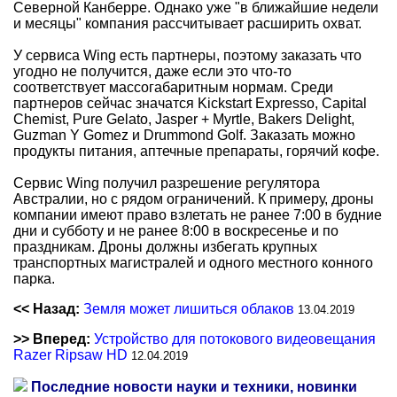
Северной Канберре. Однако уже "в ближайшие недели
и месяцы" компания рассчитывает расширить охват.
У сервиса Wing есть партнеры, поэтому заказать что
угодно не получится, даже если это что-то
соответствует массогабаритным нормам. Среди
партнеров сейчас значатся Kickstart Expresso, Capital
Chemist, Pure Gelato, Jasper + Myrtle, Bakers Delight,
Guzman Y Gomez и Drummond Golf. Заказать можно
продукты питания, аптечные препараты, горячий кофе.
Сервис Wing получил разрешение регулятора
Австралии, но с рядом ограничений. К примеру, дроны
компании имеют право взлетать не ранее 7:00 в будние
дни и субботу и не ранее 8:00 в воскресенье и по
праздникам. Дроны должны избегать крупных
транспортных магистралей и одного местного конного
парка.
<< Назад:
Земля может лишиться облаков
13.04.2019
>> Вперед:
Устройство для потокового видеовещания
Razer Ripsaw HD
12.04.2019
Последние новости науки и техники, новинки