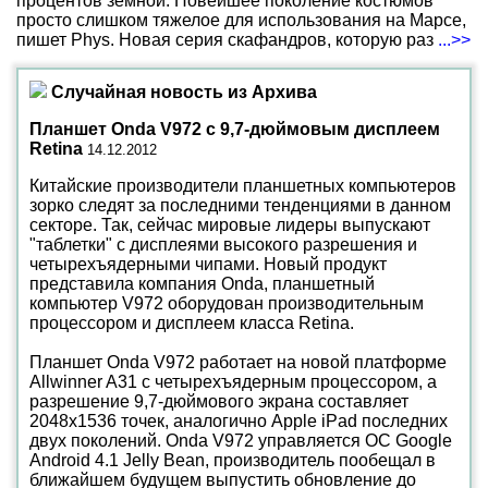
процентов земной. Новейшее поколение костюмов
просто слишком тяжелое для использования на Марсе,
пишет Phys. Новая серия скафандров, которую раз
...>>
Случайная новость из Архива
Планшет Onda V972 с 9,7-дюймовым дисплеем
Retina
14.12.2012
Китайские производители планшетных компьютеров
зорко следят за последними тенденциями в данном
секторе. Так, сейчас мировые лидеры выпускают
"таблетки" с дисплеями высокого разрешения и
четырехъядерными чипами. Новый продукт
представила компания Onda, планшетный
компьютер V972 оборудован производительным
процессором и дисплеем класса Retina.
Планшет Onda V972 работает на новой платформе
Allwinner A31 с четырехъядерным процессором, а
разрешение 9,7-дюймового экрана составляет
2048x1536 точек, аналогично Apple iPad последних
двух поколений. Onda V972 управляется ОС Google
Android 4.1 Jelly Bean, производитель пообещал в
ближайшем будущем выпустить обновление до