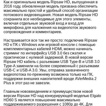
Как и оригинальна модель Ripsaw HD, выпущенная в
2016 году, обновленная модель призвана обеспечить
максимально простой и удобный способ организации
потокового видеовещания. Новая модель Ripsaw HD
сохранила все необходимые для этого элементы,
включая отдельные звуковой вход и вход для
микрофона для наложения на видеопоток звукового
сопровождения и комментариев.
Настраивается все так же просто: подключив Ripsaw
HD к ПК с Windows или игровой консоли с помощью
комплементарных кабелей HDMI, можно начинать
стриминг по интерфейсу USB 3.0 без сжатия и
практически с нулевой задержкой. В новой версии
Ripsaw HD кабель с разъемами USB Type-B и USB 3.0
Type-A заменили на более современный с разъемами
USB-C и USB-A 3.0. Увы, отправка захваченного
видеопотока по-прежнему возможна только на ПК,
поддержки внешних накопителей вроде AVerMedia 2
Plus в этот раз не завезли.
Главным нововведением и преимуществом новой
версии Ripsaw HD над конкурирующей моделью Elgato
HD60 S является повышение максимально
поддерживаемого разрешения с 1080р до 4K. Для