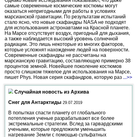
Однако новые исследования показывают, что даже
самые современные космические костюмы могут
оказаться непригодными для работы в условиях
марсианской гравитации. По результатам испытаний
стало ясно, что новые скафандры NASA не подходят
для использования астронавтами на Красной планете.
На Марсе отсутствует воздух, пригодный для дыхания,
а также наблюдается высокий уровень солнечной
радиации. Это лишь некоторые из многих факторов,
которые усложнят нахождение людей на поверхности.
Современные скафандры не рассчитаны на
марсианскую гравитацию, составляющую примерно 38
процентов земной. Новейшее поколение костюмов
просто слишком тяжелое для использования на Марсе,
пишет Phys. Новая серия скафандров, которую раз
...>>
Случайная новость из Архива
Снег для Антарктиды
29.07.2019
В попытках спасти планету от глобального
потепления ученые разрабатывают все более
экстремальные стратегии. Вслед за гарвардскими
учеными, которые предложили уменьшить
нагревание Земли с помощью сульфатных