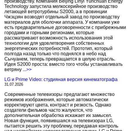
производству. Компания Beijing Linyi Yunchuan Energy
Technology запустила мелкосерийное производство
летающей ветротурбины S2000, а в провинции
Чжэцзян возводят отдельный завод по производству
материалов для оболочки аппарата. У компании уже
есть предварительные договоренности с прибрежными
городами и горными регионами, которые
рассматривают возможность использования этой
технологии для удовлетворения собственных
энергетических потребностей. Прототип, который
полгода назад только что поднялся в небо над
Сычуанем, теперь превращается в целую отрасль.
Идея S2000 проста: вместо того чтобы устанавливать
ветряну
...>>
LG и Prime Video: студияная версия кинематографа
31.07.2026
Современные телевизоры предлагают множество
режимов изображения, которые автоматически
корректируют цвета, контраст и резкость. Однако
создатели фильмов часто жалуются, что
дополнительная обработка искажает их замысел.
Новая функция, появившаяся на телевизорах LG,
пытается решить эту проблему, передавая контроль