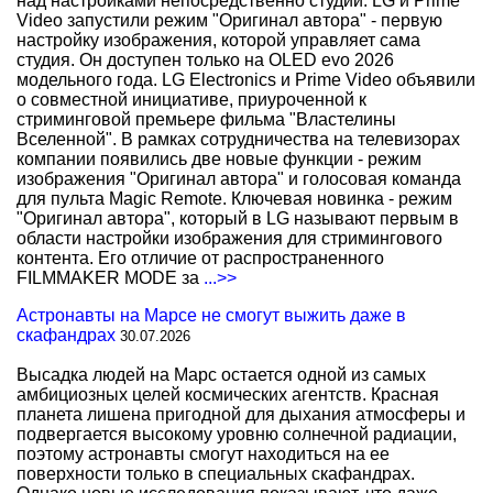
над настройками непосредственно студии. LG и Prime
Video запустили режим "Оригинал автора" - первую
настройку изображения, которой управляет сама
студия. Он доступен только на OLED evo 2026
модельного года. LG Electronics и Prime Video объявили
о совместной инициативе, приуроченной к
стриминговой премьере фильма "Властелины
Вселенной". В рамках сотрудничества на телевизорах
компании появились две новые функции - режим
изображения "Оригинал автора" и голосовая команда
для пульта Magic Remote. Ключевая новинка - режим
"Оригинал автора", который в LG называют первым в
области настройки изображения для стримингового
контента. Его отличие от распространенного
FILMMAKER MODE за
...>>
Астронавты на Марсе не смогут выжить даже в
скафандрах
30.07.2026
Высадка людей на Марс остается одной из самых
амбициозных целей космических агентств. Красная
планета лишена пригодной для дыхания атмосферы и
подвергается высокому уровню солнечной радиации,
поэтому астронавты смогут находиться на ее
поверхности только в специальных скафандрах.