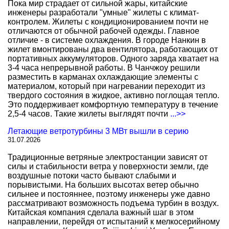
Пока мир страдает от сильной жары, китайские
инженеры разработали "умные" жилеты с климат-
контролем. Жилеты с кондиционированием почти не
отличаются от обычной рабочей одежды. Главное
отличие - в системе охлаждения. В городе Нанкин в
жилет вмонтированы два вентилятора, работающих от
портативных аккумуляторов. Одного заряда хватает на
3-4 часа непрерывной работы. В Чанчжоу решили
разместить в карманах охлаждающие элементы с
материалом, который при нагревании переходит из
твердого состояния в жидкое, активно поглощая тепло.
Это поддерживает комфортную температуру в течение
2,5-4 часов. Такие жилеты выглядят почти
...>>
Летающие ветротурбины 3 МВт вышли в серию
31.07.2026
Традиционные ветряные электростанции зависят от
силы и стабильности ветра у поверхности земли, где
воздушные потоки часто бывают слабыми и
порывистыми. На больших высотах ветер обычно
сильнее и постояннее, поэтому инженеры уже давно
рассматривают возможность подъема турбин в воздух.
Китайская компания сделала важный шаг в этом
направлении, перейдя от испытаний к мелкосерийному