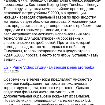
направлении, перейдя от испытаний к мелкосерийному
производству. Компания Beijing Linyi Yunchuan Energy
Technology запустила мелкосерийное производство
летающей ветротурбины S2000, а в провинции
Чжэцзян возводят отдельный завод по производству
материалов для оболочки аппарата. У компании уже
есть предварительные договоренности с прибрежными
городами и горными регионами, которые
рассматривают возможность использования этой
технологии для удовлетворения собственных
энергетических потребностей. Прототип, который
полгода назад только что поднялся в небо над
Сычуанем, теперь превращается в целую отрасль.
Идея S2000 проста: вместо того чтобы устанавливать
ветряну
...>>
LG и Prime Video: студияная версия кинематографа
31.07.2026
Современные телевизоры предлагают множество
режимов изображения, которые автоматически
корректируют цвета, контраст и резкость. Однако
создатели фильмов часто жалуются, что
дополнительная обработка искажает их замысел.
Новая функция, появившаяся на телевизорах LG,
пытается решить эту проблему, передавая контроль