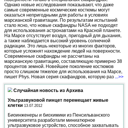
Однако новые исследования показывают, что даже
самые современные космические костюмы могут
оказаться непригодными для работы в условиях
марсианской гравитации. По результатам испытаний
стало ясно, что новые скафандры NASA не подходят
для использования астронавтами на Красной планете.
На Марсе отсутствует воздух, пригодный для дыхания,
а также наблюдается высокий уровень солнечной
радиации. Это лишь некоторые из многих факторов,
которые усложнят нахождение людей на поверхности.
Современные скафандры не рассчитаны на
марсианскую гравитацию, составляющую примерно 38
процентов земной. Новейшее поколение костюмов
просто слишком тяжелое для использования на Марсе,
пишет Phys. Новая серия скафандров, которую раз
...>>
Случайная новость из Архива
Ультразвуковой пинцет перемещает живые
клетки
13.07.2012
Биоинженеры и биохимики из Пенсильванского
университета разработали миниатюрное
ультразвуковое устройство, способное захватывать