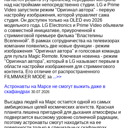
над настройками непосредственно студии. LG и Prime
Video запустили режим "Оригинал автора" - первую
настройку изображения, которой управляет сама
студия. Он доступен только на OLED evo 2026
модельного года. LG Electronics и Prime Video объявили
о совместной инициативе, приуроченной к
стриминговой премьере фильма "Властелины
Вселенной". В рамках сотрудничества на телевизорах
компании появились две новые функции - режим
изображения "Оригинал автора" и голосовая команда
для пульта Magic Remote. Ключевая новинка - режим
"Оригинал автора", который в LG называют первым в
области настройки изображения для стримингового
контента. Его отличие от распространенного
FILMMAKER MODE за
...>>
Астронавты на Марсе не смогут выжить даже в
скафандрах
30.07.2026
Высадка людей на Марс остается одной из самых
амбициозных целей космических агентств. Красная
планета лишена пригодной для дыхания атмосферы и
подвергается высокому уровню солнечной радиации,
поэтому астронавты смогут находиться на ее
поверхности только в специальных скафандрах.