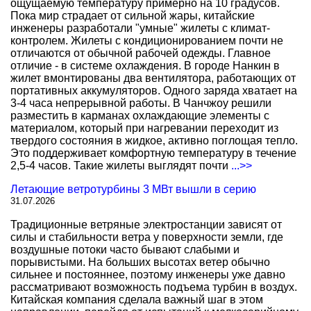
ощущаемую температуру примерно на 10 градусов.
Пока мир страдает от сильной жары, китайские
инженеры разработали "умные" жилеты с климат-
контролем. Жилеты с кондиционированием почти не
отличаются от обычной рабочей одежды. Главное
отличие - в системе охлаждения. В городе Нанкин в
жилет вмонтированы два вентилятора, работающих от
портативных аккумуляторов. Одного заряда хватает на
3-4 часа непрерывной работы. В Чанчжоу решили
разместить в карманах охлаждающие элементы с
материалом, который при нагревании переходит из
твердого состояния в жидкое, активно поглощая тепло.
Это поддерживает комфортную температуру в течение
2,5-4 часов. Такие жилеты выглядят почти
...>>
Летающие ветротурбины 3 МВт вышли в серию
31.07.2026
Традиционные ветряные электростанции зависят от
силы и стабильности ветра у поверхности земли, где
воздушные потоки часто бывают слабыми и
порывистыми. На больших высотах ветер обычно
сильнее и постояннее, поэтому инженеры уже давно
рассматривают возможность подъема турбин в воздух.
Китайская компания сделала важный шаг в этом