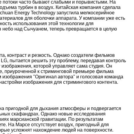
ые потоки часто бывают слабыми и порывистыми. На
дъема турбин в воздух. Китайская компания сделала
nchuan Energy Technology запустила мелкосерийное
атериалов для оболочки аппарата. У компании уже есть
ость использования этой технологии для
 в небо над Сычуанем, теперь превращается в целую
, контраст и резкость. Однако создатели фильмов
 LG, пытается решить эту проблему, передавая контроль
 изображения, которой управляет сама студия. Он
иве, приуроченной к стриминговой премьере фильма
м изображения "Оригинал автора" и голосовая команда
настройки изображения для стримингового контента.
ена пригодной для дыхания атмосферы и подвергается
льных скафандрах. Однако новые исследования
иях марсианской гравитации. По результатам
е. На Марсе отсутствует воздух, пригодный для
торые усложнят нахождение людей на поверхности.