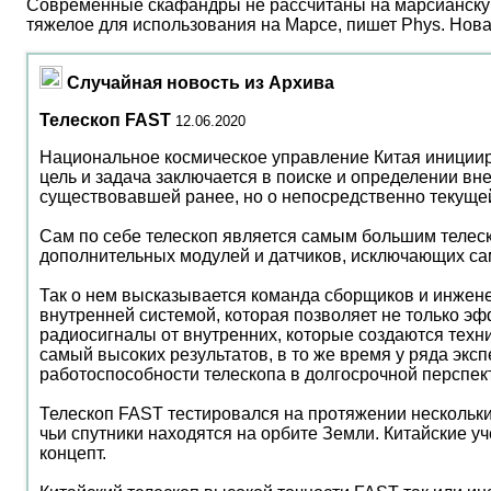
Современные скафандры не рассчитаны на марсианску
тяжелое для использования на Марсе, пишет Phys. Нов
Случайная новость из Архива
Телескоп FAST
12.06.2020
Национальное космическое управление Китая иницииро
цель и задача заключается в поиске и определении вн
существовавшей ранее, но о непосредственно текущей,
Сам по себе телескоп является самым большим телеск
дополнительных модулей и датчиков, исключающих сам
Так о нем высказывается команда сборщиков и инженер
внутренней системой, которая позволяет не только э
радиосигналы от внутренних, которые создаются техн
самый высоких результатов, в то же время у ряда эк
работоспособности телескопа в долгосрочной перспек
Телескоп FAST тестировался на протяжении нескольк
чьи спутники находятся на орбите Земли. Китайские у
концепт.