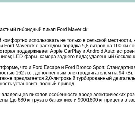
актный гибридный пикап Ford Maverick.
 комфортно использовать не только в сельской местности, 
Ford Maverick с расходом порядка 5,8 литров на 100 км сос
торая поддерживает Apple CarPlay и Android Auto; встроен
нием; LED-фары; камера заднего вида; удаленный бесключе
форме, что и Ford Escape и Ford Bronco Sport. Стандартн
стью 162 л.с., дополненным электродвигателем на 94 кВт,
й также предлагается 2,0-литровый турбированный двигатель
ность установить полный привод.
 владельцев пикапов особенности вроде электрических розе
ы (до 680 кг груза в багажнике и 900/1800 кг прицепа в за