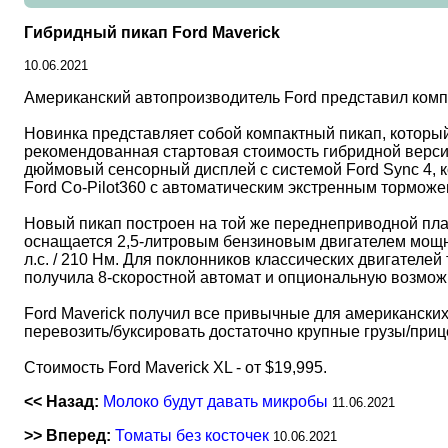
Гибридный пикап Ford Maverick
10.06.2021
Американский автопроизводитель Ford представил комп
Новинка представляет собой компактный пикап, который
рекомендованная стартовая стоимость гибридной версии 
дюймовый сенсорный дисплей с системой Ford Sync 4, ко
Ford Co-Pilot360 с автоматическим экстренным торможе
Новый пикап построен на той же переднеприводной плат
оснащается 2,5-литровым бензиновым двигателем мощно
л.с. / 210 Нм. Для поклонников классических двигателе
получила 8-скоростной автомат и опциональную возмож
Ford Maverick получил все привычные для американских
перевозить/буксировать достаточно крупные грузы/прицеп
Стоимость Ford Maverick XL - от $19,995.
<< Назад:
Молоко будут давать микробы
11.06.2021
>> Вперед:
Томаты без косточек
10.06.2021