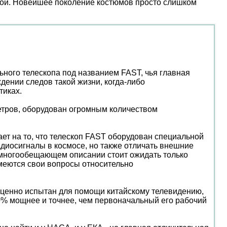
ой. Новейшее поколение костюмов просто слишком
ного телескопа под названием FAST, чья главная
дении следов такой жизни, когда-либо
тиках.
метров, оборудован огромным количеством
ает на то, что телескоп FAST оборудован специальной
адиосигналы в космосе, но также отличать внешние
м многообещающем описании стоит ожидать только
имеются свои вопросы относительно
оценно испытан для помощи китайскому телевидению,
50% мощнее и точнее, чем первоначальный его рабочий