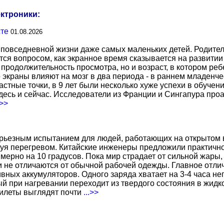
ектроники:
сте
01.08.2026
повседневной жизни даже самых маленьких детей. Родител
тся вопросом, как экранное время сказывается на развитии
о продолжительность просмотра, но и возраст, в котором р
о экраны влияют на мозг в два периода - в раннем младенче
тные точки, в 9 лет были несколько хуже успехи в обучении
есь и сейчас. Исследователи из Франции и Сингапура про
.>>
ерьезным испытанием для людей, работающих на открытом в
уя перегревом. Китайские инженеры предложили практичн
ерно на 10 градусов. Пока мир страдает от сильной жары,
не отличаются от обычной рабочей одежды. Главное отличи
вных аккумуляторов. Одного заряда хватает на 3-4 часа н
 при нагревании переходит из твердого состояния в жидко
жилеты выглядят почти
...>>