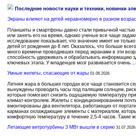
Последние новости науки и техники, новинки эл
Экраны влияют на детей неравномерно в разном возра
Планшеты и смартфоны давно стали привычной частью 
или занять его на время, однако ученые все чаще задаю
исследование показывает, что значение имеет не тольк
детей от рождения до 8 лет. Оказалось, что больше всег
много времени проводивших перед экранами в эти возрас
способность удерживать и обрабатывать информацию зд
ключевых этапа. У младенцев мозг развивается очень
..
Умные жилеты, спасающие от жары
01.08.2026
Летняя жара в больших городах все чаще становится с
вынуждены проводить часы под палящим солнцем, риск
которые помогают снизить ощущаемую температуру прим
климат-контролем. Жилеты с кондиционированием почти 
вмонтированы два вентилятора, работающих от портати
карманах охлаждающие элементы с материалом, который
комфортную температуру в течение 2,5-4 часов. Такие 
Летающие ветротурбины 3 МВт вышли в серию
31.07.2026