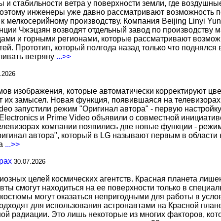
ы и стабильности ветра у поверхности земли, где воздушн
поэтому инженеры уже давно рассматривают возможность по
к мелкосерийному производству. Компания Beijing Linyi Yu
нции Чжэцзян возводят отдельный завод по производству м
ами и горными регионами, которые рассматривают возможн
ей. Прототип, который полгода назад только что поднялся
вливать ветряну
...>>
.2026
 изображения, которые автоматически корректируют цвета
т их замысел. Новая функция, появившаяся на телевизорах
deo запустили режим "Оригинал автора" - первую настройку
 Electronics и Prime Video объявили о совместной инициат
телевизорах компании появились две новые функции - режи
ригинал автора", который в LG называют первым в области 
за
...>>
рах
30.07.2026
иозных целей космических агентств. Красная планета лиш
вты смогут находиться на ее поверхности только в специа
костюмы могут оказаться непригодными для работы в услов
дходят для использования астронавтами на Красной планет
ной радиации. Это лишь некоторые из многих факторов, ко