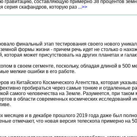
ю гравитацию, составляющую примерно 38 процентов земн
ая серия скафандров, которую раз
...>>
вало финальный этап тестирования своего нового уникаль
еземной формы жизни - причем речь идет не столько о нахож
 которая может присутствовать на других планетах и галак
опом в своем сегменте, поскольку, обладая длиной в 500 
ые мелкие ошибки в его работе.
ов из Китайского Космического Агентства, которая указыв
ффективно пробираться через самые тонкие и отдаленные р
икой самого человечества на Земле. Разумеется, при тако
спертов в области современных космических исследований 
тиве.
их месяцев и в декабре прошлого 2019 года даже был полн
ченые отмечают, что новая версия телескопа примерно на 