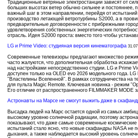
Традиционные ветряные электростанции зависят от сил
больших высотах ветер обычно сильнее и постояннее, 
важный шаг в этом направлении, перейдя от испытаний 
производство летающей ветротурбины S2000, а в прови
предварительные договоренности с прибрежными город
удовлетворения собственных энергетических потребност
отрасль. Идея S2000 проста: вместо того чтобы устана
LG и Prime Video: студияная версия кинематографа
31.07
Современные телевизоры предлагают множество режимов
часто жалуются, что дополнительная обработка искажае
над настройками непосредственно студии. LG и Prime Vi
доступен только на OLED evo 2026 модельного года. LG
"Властелины Вселенной". В рамках сотрудничества на 
для пульта Magic Remote. Ключевая новинка - режим "О
Его отличие от распространенного FILMMAKER MODE 
Астронавты на Марсе не смогут выжить даже в скафанд
Высадка людей на Марс остается одной из самых амбиц
высокому уровню солнечной радиации, поэтому астрона
показывают, что даже самые современные космические 
испытаний стало ясно, что новые скафандры NASA не по
дыхания, а также наблюдается высокий уровень солнеч