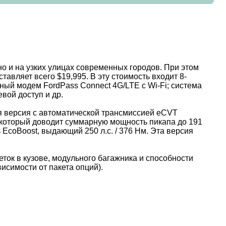
но и на узких улицах современных городов. При этом
тавляет всего $19,995. В эту стоимость входит 8-
ный модем FordPass Connect 4G/LTE с Wi-Fi; система
вой доступ и др.
ая версия с автоматической трансмиссией eCVT
 который доводит суммарную мощность пикапа до 191
 EcoBoost, выдающий 250 л.с. / 376 Нм. Эта версия
ток в кузове, модульного багажника и способности
висимости от пакета опций).