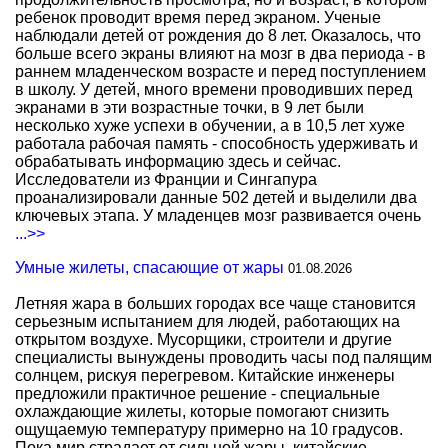
ребенок проводит время перед экраном. Ученые
наблюдали детей от рождения до 8 лет. Оказалось, что
больше всего экраны влияют на мозг в два периода - в
раннем младенческом возрасте и перед поступлением
в школу. У детей, много времени проводивших перед
экранами в эти возрастные точки, в 9 лет были
несколько хуже успехи в обучении, а в 10,5 лет хуже
работала рабочая память - способность удерживать и
обрабатывать информацию здесь и сейчас.
Исследователи из Франции и Сингапура
проанализировали данные 502 детей и выделили два
ключевых этапа. У младенцев мозг развивается очень
...>>
Умные жилеты, спасающие от жары
01.08.2026
Летняя жара в больших городах все чаще становится
серьезным испытанием для людей, работающих на
открытом воздухе. Мусорщики, строители и другие
специалисты вынуждены проводить часы под палящим
солнцем, рискуя перегревом. Китайские инженеры
предложили практичное решение - специальные
охлаждающие жилеты, которые помогают снизить
ощущаемую температуру примерно на 10 градусов.
Пока мир страдает от сильной жары, китайские