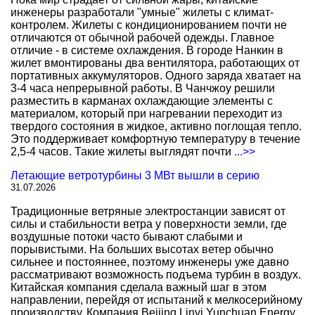
инженеры разработали "умные" жилеты с климат-
контролем. Жилеты с кондиционированием почти не
отличаются от обычной рабочей одежды. Главное
отличие - в системе охлаждения. В городе Нанкин в
жилет вмонтированы два вентилятора, работающих от
портативных аккумуляторов. Одного заряда хватает на
3-4 часа непрерывной работы. В Чанчжоу решили
разместить в карманах охлаждающие элементы с
материалом, который при нагревании переходит из
твердого состояния в жидкое, активно поглощая тепло.
Это поддерживает комфортную температуру в течение
2,5-4 часов. Такие жилеты выглядят почти
...>>
Летающие ветротурбины 3 МВт вышли в серию
31.07.2026
Традиционные ветряные электростанции зависят от
силы и стабильности ветра у поверхности земли, где
воздушные потоки часто бывают слабыми и
порывистыми. На больших высотах ветер обычно
сильнее и постояннее, поэтому инженеры уже давно
рассматривают возможность подъема турбин в воздух.
Китайская компания сделала важный шаг в этом
направлении, перейдя от испытаний к мелкосерийному
производству. Компания Beijing Linyi Yunchuan Energy