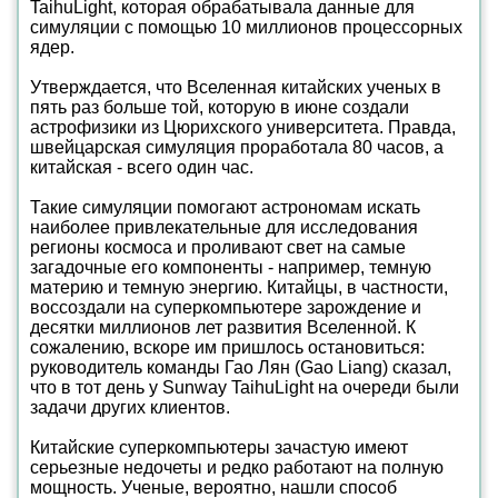
TaihuLight, которая обрабатывала данные для
симуляции с помощью 10 миллионов процессорных
ядер.
Утверждается, что Вселенная китайских ученых в
пять раз больше той, которую в июне создали
астрофизики из Цюрихского университета. Правда,
швейцарская симуляция проработала 80 часов, а
китайская - всего один час.
Такие симуляции помогают астрономам искать
наиболее привлекательные для исследования
регионы космоса и проливают свет на самые
загадочные его компоненты - например, темную
материю и темную энергию. Китайцы, в частности,
воссоздали на суперкомпьютере зарождение и
десятки миллионов лет развития Вселенной. К
сожалению, вскоре им пришлось остановиться:
руководитель команды Гао Лян (Gao Liang) сказал,
что в тот день у Sunway TaihuLight на очереди были
задачи других клиентов.
Китайские суперкомпьютеры зачастую имеют
серьезные недочеты и редко работают на полную
мощность. Ученые, вероятно, нашли способ